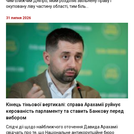
чим ближчий Дніпро, який розділяє звільнену праву і
окуповану ліву частину області, тим біль...
31 липня 2026
Кінець тіньової вертикалі: справа Арахамії руйнує
керованість парламенту та ставить Банкову перед
вибором
Слідчі дії щодо найближчого оточення Давида Арахамії
свідчать про те, що Національне антикорупційне бюро