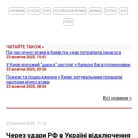
УКРАЇНА
РОСІЯ
РФ
РОСІЙСЬКА АРМІЯ
АТАКА
БПЛА
ЗСУ
ППО
ЧИТАЙТЕ ТАКОЖ »
Під час нічної атаки в Києві під удар потрапила синагога
23 жовтня 2025, 10:41
У Києві ворожий "шахед" застряг у балконі багатоповерхівки
23 жовтня 2025, 09:26
Пожежі та пошкодження у Києві: рятувальники показали
наслідки нічної атаки
23 жовтня 2025, 08:44
Всі новини »
23 жовтня 2025, 11:15
Через удари РФ в Україні відключення