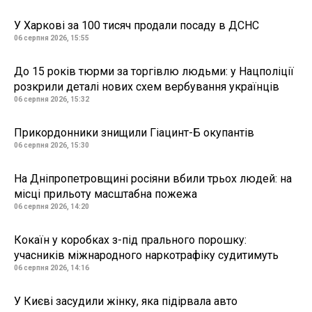
У Харкові за 100 тисяч продали посаду в ДСНС
06 серпня 2026, 15:55
До 15 років тюрми за торгівлю людьми: у Нацполіції
розкрили деталі нових схем вербування українців
06 серпня 2026, 15:32
Прикордонники знищили Гіацинт-Б окупантів
06 серпня 2026, 15:30
На Дніпропетровщині росіяни вбили трьох людей: на
місці прильоту масштабна пожежа
06 серпня 2026, 14:20
Кокаїн у коробках з-під прального порошку:
учасників міжнародного наркотрафіку судитимуть
06 серпня 2026, 14:16
У Києві засудили жінку, яка підірвала авто