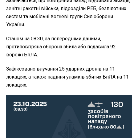
Зазначається, що повітряний напад відбивали авіація,
зенітні ракетні війська, підрозділи РЕБ, безпілотних
систем та мобільні вогневі групи Сил оборони
України.
Станом на 08:30, за попередніми даними,
протиповітряна оборона збила або подавила 92
ворожі БпЛА.
Зафіксовано влучання 25 ударних дронів на 11
локаціях, а також падіння уламків збитих БпЛА на 11
локаціях.