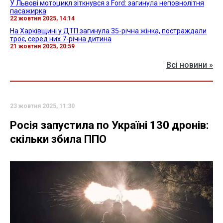
У Львові мотоцикл зіткнувся з Ford: загинула неповнолітня
пасажирка
22 жовтня 2025, 14:14
На Харківщині у ДТП загинула 35-річна жінка, постраждали
троє, серед них 7-річна дитина
21 жовтня 2025, 20:59
Всі новини »
23 жовтня 2025, 11:30
Росія запустила по Україні 130 дронів:
скільки збила ППО