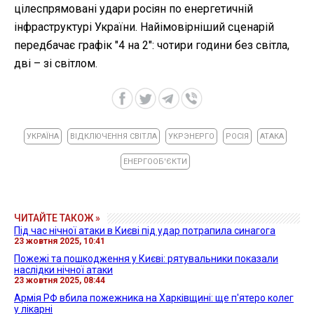
цілеспрямовані удари росіян по енергетичній
інфраструктурі України. Найімовірніший сценарій
передбачає графік "4 на 2": чотири години без світла,
дві – зі світлом.
УКРАЇНА
ВІДКЛЮЧЕННЯ СВІТЛА
УКРЭНЕРГО
РОСІЯ
АТАКА
ЕНЕРГООБ'ЄКТИ
ЧИТАЙТЕ ТАКОЖ »
Під час нічної атаки в Києві під удар потрапила синагога
23 жовтня 2025, 10:41
Пожежі та пошкодження у Києві: рятувальники показали
наслідки нічної атаки
23 жовтня 2025, 08:44
Армія РФ вбила пожежника на Харківщині: ще п'ятеро колег
у лікарні