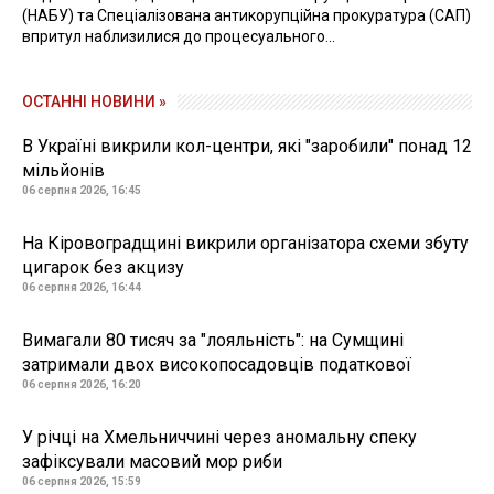
(НАБУ) та Спеціалізована антикорупційна прокуратура (САП)
впритул наблизилися до процесуального...
ОСТАННІ НОВИНИ »
В Україні викрили кол-центри, які "заробили" понад 12
мільйонів
06 серпня 2026, 16:45
На Кіровоградщині викрили організатора схеми збуту
цигарок без акцизу
06 серпня 2026, 16:44
Вимагали 80 тисяч за "лояльність": на Сумщині
затримали двох високопосадовців податкової
06 серпня 2026, 16:20
У річці на Хмельниччині через аномальну спеку
зафіксували масовий мор риби
06 серпня 2026, 15:59