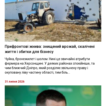
Прифронтові жнива: знищений врожай, скалічені
життя і збитки для бізнесу
Чуйка, бронежилет і шолом. Нині це звичайні атрибути
фермера на Херсонщині. У деяких районах спокійніше, та
чим ближчий Дніпро, який розділяє звільнену праву і
окуповану ліву частину області, тим біль...
31 липня 2026