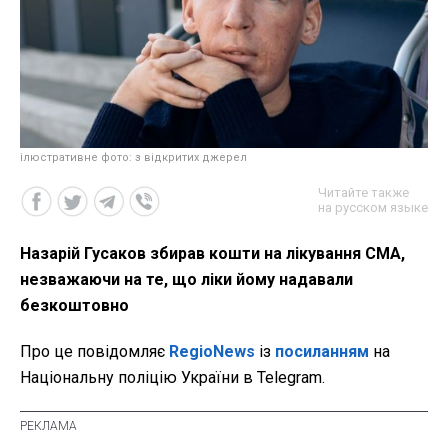
ілюстративне фото: з відкритих джерел
Читайте также
на русском языке
Назарій Гусаков збирав кошти на лікування СМА,
незважаючи на те, що ліки йому надавали
безкоштовно
Про це повідомляє
RegioNews
із
посиланням
на
Національну поліцію України в Telegram.