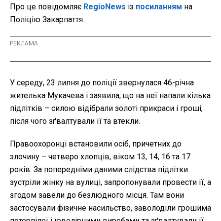
Про це повідомляє
RegioNews
із
посиланням
на
Поліцію Закарпаття.
У середу, 23 липня до поліції звернулася 46-річна
жителька Мукачева і заявила, що на неї напали кілька
підлітків – силою відібрали золоті прикраси і гроші,
після чого зґвалтували її та втекли.
Правоохоронці встановили осіб, причетних до
злочину – четверо хлопців, віком 13, 14, 16 та 17
років. За попередніми даними слідства підлітки
зустріли жінку на вулиці, запропонували провести її, а
згодом завели до безлюдного місця. Там вони
застосували фізичне насильство, заволоділи грошима
потерпілої і ювелірними виробами та зґвалтували її.