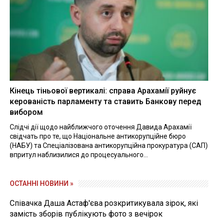
Кінець тіньової вертикалі: справа Арахамії руйнує
керованість парламенту та ставить Банкову перед
вибором
Слідчі дії щодо найближчого оточення Давида Арахамії
свідчать про те, що Національне антикорупційне бюро
(НАБУ) та Спеціалізована антикорупційна прокуратура (САП)
впритул наблизилися до процесуального...
ОСТАННІ НОВИНИ »
Співачка Даша Астаф'єва розкритикувала зірок, які
замість зборів публікують фото з вечірок