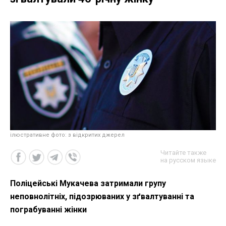
ілюстративне фото: з відкритих джерел
Читайте также
на русском языке
Поліцейські Мукачева затримали групу
неповнолітніх, підозрюваних у зґвалтуванні та
пограбуванні жінки