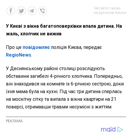
Читайте также
на русском языке
У Києві з вікна багатоповерхівки впала дитина. На
жаль, хлопчик не вижив
Про це
повідомляє
поліція Києва, передає
RegioNews
.
У Деснянському районі столиці розслідують
обставини загибелі 4-річного хлопчика. Попередньо,
він знаходився на комнате із 6-річною сестрою, доки
їхня мама була на кухні. Під час гри дитина сперлась
на москітну сітку та випала з вікна квартири на 21
поверсі, отримавши травми несумісні з життям.