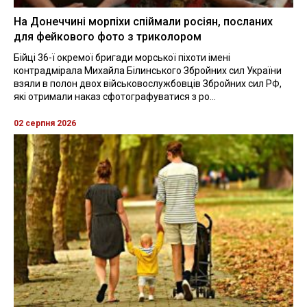
На Донеччині морпіхи спіймали росіян, посланих
для фейкового фото з триколором
Бійці 36-ї окремої бригади морської піхоти імені
контрадмірала Михайла Білинського Збройних сил України
взяли в полон двох військовослужбовців Збройних сил РФ,
які отримали наказ сфотографуватися з ро...
02 серпня 2026