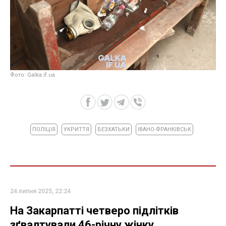
Фото: Galka.if.ua
ПОЛІЦІЯ
УКРИТТЯ
БЕЗХАТЬКИ
ІВАНО-ФРАНКІВСЬК
24 липня 2025, 22:24
На Закарпатті четверо підлітків
зґвалтували 46-річну жінку