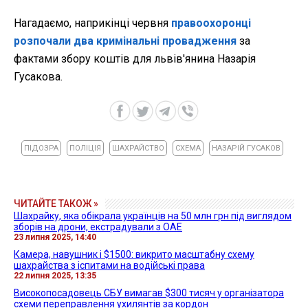
Нагадаємо, наприкінці червня
правоохоронці
розпочали два кримінальні провадження
за
фактами збору коштів для львів'янина Назарія
Гусакова.
ПІДОЗРА
ПОЛІЦІЯ
ШАХРАЙСТВО
СХЕМА
НАЗАРІЙ ГУСАКОВ
ЧИТАЙТЕ ТАКОЖ »
Шахрайку, яка обікрала українців на 50 млн грн під виглядом
зборів на дрони, екстрадували з ОАЕ
23 липня 2025, 14:40
Камера, навушник і $1500: викрито масштабну схему
шахрайства з іспитами на водійські права
22 липня 2025, 13:35
Високопосадовець СБУ вимагав $300 тисяч у організатора
схеми переправлення ухилянтів за кордон