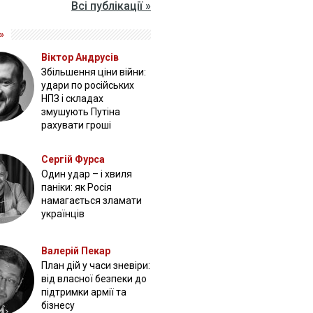
Всі публікації »
»
Віктор Андрусів
Збільшення ціни війни:
удари по російських
НПЗ і складах
змушують Путіна
рахувати гроші
Сергій Фурса
Один удар – і хвиля
паніки: як Росія
намагається зламати
українців
Валерій Пекар
План дій у часи зневіри:
від власної безпеки до
підтримки армії та
бізнесу