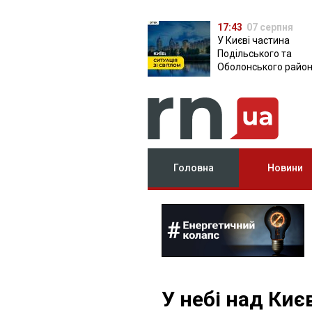
17:43
07 серпня
У Києві частина
Подільського та
Оболонського район
залишилася без світ
чому причина
Головна
Новини
У небі над Ки