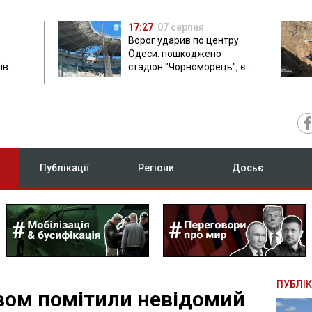
17:27
07 серпня
Ворог ударив по центру
Одеси: пошкоджено
ів
стадіон "Чорноморець", є
ла: в
постраждала
Публікації
Регіони
Досьє
ПУБЛІК
євом помітили невідомий