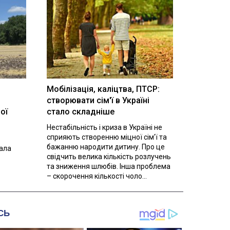
Мобілізація, каліцтва, ПТСР:
створювати сім'ї в Україні
ої
стало складніше
Нестабільність і криза в Україні не
сприяють створенню міцної сім'ї та
бажанню народити дитину. Про це
вала
свідчить велика кількість розлучень
та зниження шлюбів. Інша проблема
– скорочення кількості чоло...