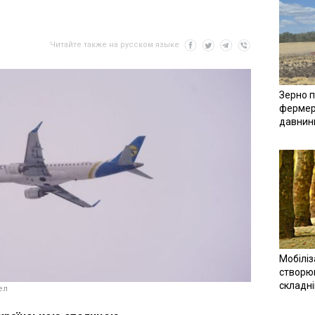
Читайте также на русском языке
Зерно п
фермер
давнин
Мобіліз
створюв
складн
ел