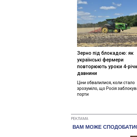
Зерно під блокадою: як
українські фермери
повторюють уроки 4-річн
давнини
Ціни обвалилися, коли стало
зрозуміло, що Росія заблоку
порти