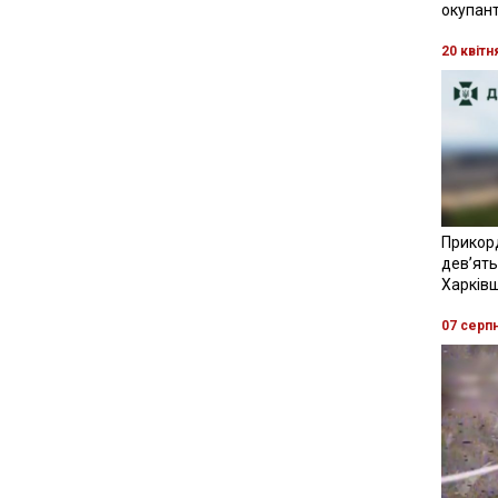
окупант
20 квітн
Прикор
девʼять
Харків
07 серп