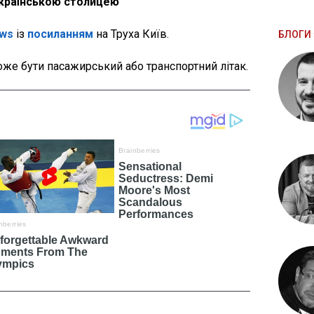
 українською столицею
ws
із
посиланням
на Труха Київ.
БЛОГИ 
оже бути пасажирський або транспортний літак.