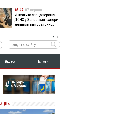
15:47
07 серпня
Унікальна спецоперація
ДСНС у Запоріжжі: сапери
знищили півторатонну
російську авіабомбу
ФАБ-500
|
UA
RU
Відео
Блоги
АЦІЇ »