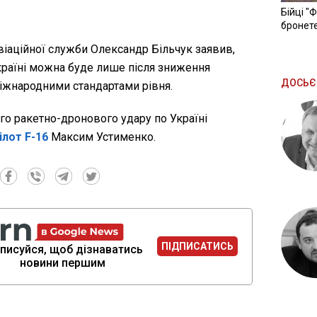
Бійці "
бронете
іаційної служби Олександр Більчук заявив,
Україні можна буде лише після зниження
ДОСЬЄ
міжнародними стандартами рівня.
го ракетно-дронового удару по Україні
ілот F-16
Максим Устименко.
ПІДПИСАТИСЬ
писуйся, щоб дізнаватись
новини першим