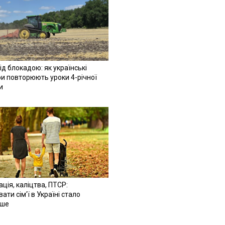
ід блокадою: як українські
и повторюють уроки 4-річної
и
ація, каліцтва, ПТСР:
ати сім'ї в Україні стало
іше