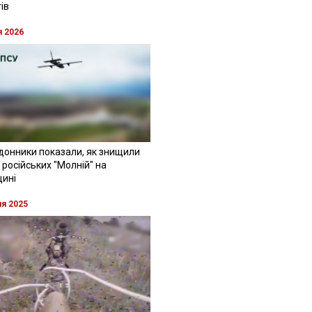
ів
я 2026
донники показали, як знищили
 російських "Молній" на
щині
ня 2025