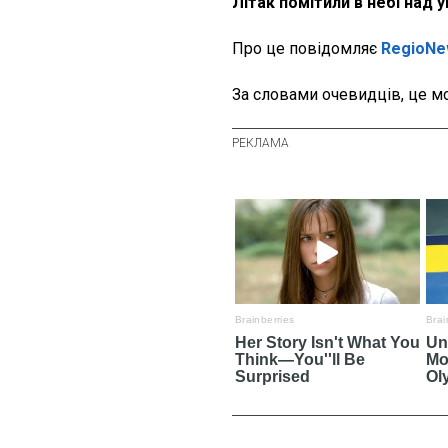
Літак помітили в небі над
Про це повідомляє
RegioNe
За словами очевидців, це м