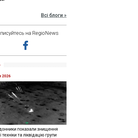
Всі блоги »
дписуйтесь на RegioNews
»
я 2026
донники показали знищення
 техніки та ліквідацію групи