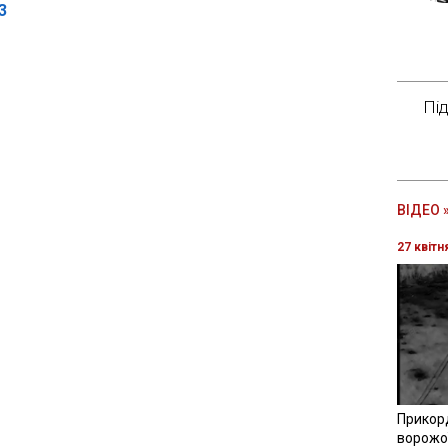
3
Пі
ВІДЕО 
27 квітн
Прикор
ворожої