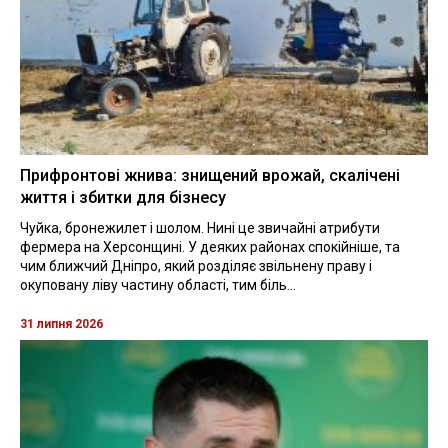
Прифронтові жнива: знищений врожай, скалічені
життя і збитки для бізнесу
Чуйка, бронежилет і шолом. Нині це звичайні атрибути
фермера на Херсонщині. У деяких районах спокійніше, та
чим ближчий Дніпро, який розділяє звільнену праву і
окуповану ліву частину області, тим біль...
31 липня 2026