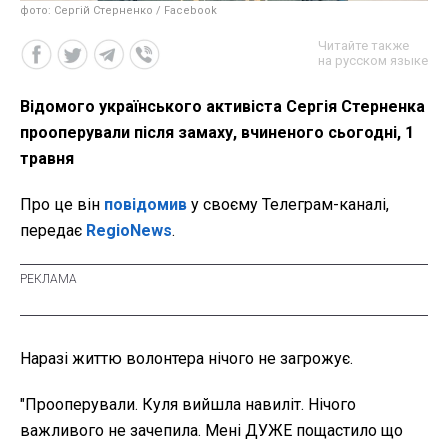
фото: Сергій Стерненко / Facebook
Читайте также
на русском языке
Відомого українського активіста Сергія Стерненка
прооперували після замаху, вчиненого сьогодні, 1
травня
Про це він
повідомив
у своєму Телеграм-каналі,
передає
RegioNews
.
Наразі життю волонтера нічого не загрожує.
"Прооперували. Куля вийшла навиліт. Нічого
важливого не зачепила. Мені ДУЖЕ пощастило що