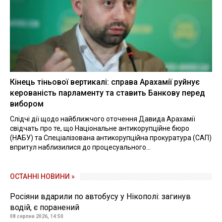
Кінець тіньової вертикалі: справа Арахамії руйнує
керованість парламенту та ставить Банкову перед
вибором
Слідчі дії щодо найближчого оточення Давида Арахамії
свідчать про те, що Національне антикорупційне бюро
(НАБУ) та Спеціалізована антикорупційна прокуратура (САП)
впритул наблизилися до процесуального...
ОСТАННІ НОВИНИ »
Росіяни вдарили по автобусу у Нікополі: загинув
водій, є поранений
08 серпня 2026, 14:50