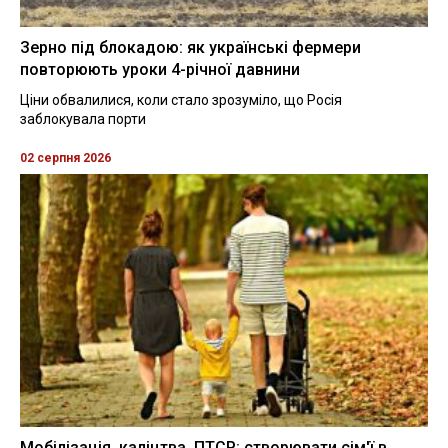
Зерно під блокадою: як українські фермери
повторюють уроки 4-річної давнини
Ціни обвалилися, коли стало зрозуміло, що Росія
заблокувала порти
02 серпня 2026
Мобілізація, каліцтва, ПТСР: створювати сім'ї в