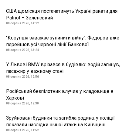
США щомісяця постачатимуть Україні ракети для
Patriot – Зеленський
08 серпня 2026, 14:22
"Корупція заважає зупинити війну": Федоров вже
перейшов усі червоні лінії Банкової
08 серпня 2026, 13:24
У Львові BMW врізався в будівлю: водій загинув,
пасажир у важкому стані
08 серпня 2026, 12:56
Російський безпілотник влучив у кладовище в
Харкові
08 серпня 2026, 12:30
Зруйновані будинки та загибла родина: у поліції
показали наслідки нічної атаки на Київщині
08 серпня 2026, 11:52