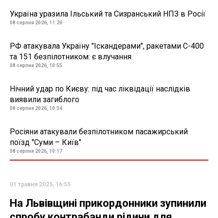
Україна уразила Ільський та Сизранський НПЗ в Росії
08 серпня 2026, 11:26
РФ атакувала Україну "Іскандерами", ракетами С-400
та 151 безпілотником: є влучання
08 серпня 2026, 10:55
Нічний удар по Києву: під час ліквідації наслідків
виявили загиблого
08 серпня 2026, 10:34
Росіяни атакували безпілотником пасажирський
поїзд "Суми – Київ"
08 серпня 2026, 10:17
01 травня 2025, 16:55
На Львівщині прикордонники зупинили
спробу контрабанди рідини для