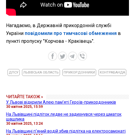
Нагадаємо, в Державній прикордонній службі
України
повідомили про тимчасові обмеження
в
пункті пропуску "Корчова - Краківець".
ДПСУ
ЛЬВІВСЬКА ОБЛАСТЬ
ПРИКОРДОННИКИ
КОНТРАБАНДА
ЧИТАЙТЕ ТАКОЖ »
У Львові відкрили Алею пам’яті Героїв-прикордонників
30 квітня 2025, 15:59
На Львівщині підліток ледве не задихнувся через шматок
шашлика
30 квітня 2025, 13:24
На Львівщині п'яний водій збив підлітка на електросамокаті