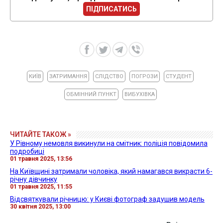
ПІДПИСАТИСЬ
КИЇВ
ЗАТРИМАННЯ
СЛІДСТВО
ПОГРОЗИ
СТУДЕНТ
ОБМІННИЙ ПУНКТ
ВИБУХІВКА
ЧИТАЙТЕ ТАКОЖ »
У Рівному немовля викинули на смітник: поліція повідомила
подробиці
01 травня 2025, 13:56
На Київщині затримали чоловіка, який намагався викрасти 6-
річну дівчинку
01 травня 2025, 11:55
Відсвяткували річницю: у Києві фотограф задушив модель
30 квітня 2025, 13:00