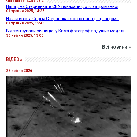
ЧИТАЙТЕ ТАКОЖ »
Напад на Стерненка: в СБУ показали фото затриманної
01 травня 2025, 14:35
На активіста Сергія Стерненка скоєно напад: що відомо
01 травня 2025, 13:40
Відсвяткували річницю: у Києві фотограф задушив модель
30 квітня 2025, 13:00
Всі новини »
ВІДЕО »
27 квітня 2026