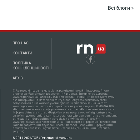
Всі блоги »
ПРО НАС
КОНТАКТИ
ПОЛІТИКА
КОНФІДЕНЦІЙНОСТІ
АРХІВ
© Авторські права на матеріали, розміщені на сайті Інформаційного
агентства «RegioNews», що доступний в мережі Інтернет за адресою:
www.regionews.ua належать ТОВ «Регіональні Новини». Передрук та будь-
яке використання матеріалів сайту в повному або частковому об'ємі
допускається виключно за умови публікації гіперпосилання на сайт
www.regionews.ua. Тексти поширюються нa умовах ліцензії CC-BY-SA ТОВ
«Регіональні новини», Інформаційне агентство «Регіональні новини» та
Інформаційне агентство «RegioNews» не несуть жодної відповідальності
за зміст і достовірність фактів, думок, поглядів, аргументів та висновки, які
викладені у інформаційних матеріалах, опублікованих на сайті
www.RegioNews.ua з посиланням на інші джерела інформації (телевізійні
канали, радіостанції, друковані засоби масової інформації, інформаційні
агентства, незалежні журналісти, інтернет-видання та інші інтернет-
ресурси).
© 2011-2026 ТОВ «Регіональні Новини»