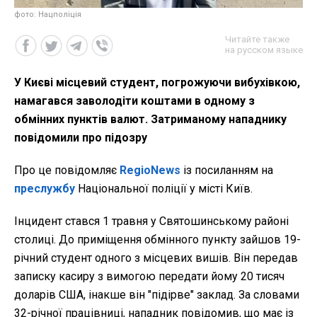
фото: Нацполіція
Читайте также
на русском языке
У Києві місцевий студент, погрожуючи вибухівкою,
намагався заволодіти коштами в одному з
обмінних пунктів валют. Затриманому нападнику
повідомили про підозру
Про це повідомляє
RegioNews
із посиланням на
преслужбу
Національної поліції у місті Київ.
Інцидент стався 1 травня у Святошинському районі
столиці. До приміщення обмінного пункту зайшов 19-
річний студент одного з місцевих вишів. Він передав
записку касиру з вимогою передати йому 20 тисяч
доларів США, інакше він "підірве" заклад. За словами
32-річної працівниці, нападник повідомив, що має із