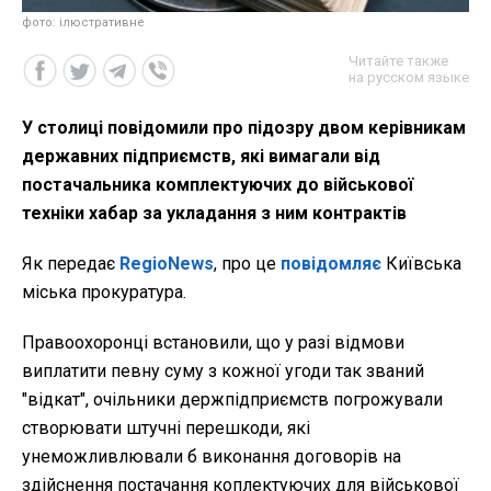
фото: ілюстративне
Читайте также
на русском языке
У столиці повідомили про підозру двом керівникам
державних підприємств, які вимагали від
постачальника комплектуючих до військової
техніки хабар за укладання з ним контрактів
Як передає
RegioNews
, про це
повідомляє
Київська
міська прокуратура.
Правоохоронці встановили, що у разі відмови
виплатити певну суму з кожної угоди так званий
"відкат", очільники держпідприємств погрожували
створювати штучні перешкоди, які
унеможливлювали б виконання договорів на
здійснення постачання коплектуючих для військової