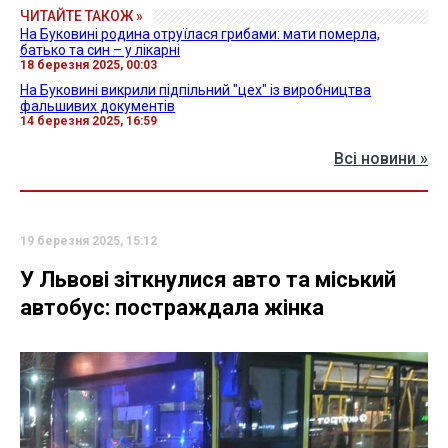
ЧИТАЙТЕ ТАКОЖ »
На Буковині родина отруїлася грибами: мати померла,
батько та син – у лікарні
18 березня 2025, 00:03
На Буковині викрили підпільний "цех" із виробництва
фальшивих документів
14 березня 2025, 16:59
Всі новини »
19 березня 2025, 15:12
У Львові зіткнулися авто та міський
автобус: постраждала жінка