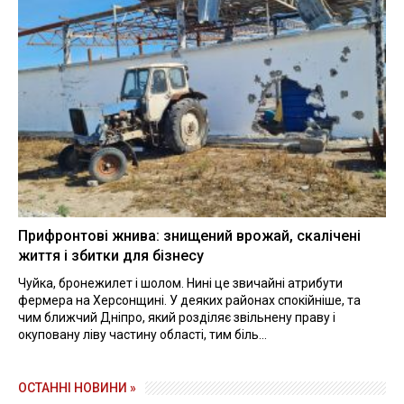
Прифронтові жнива: знищений врожай, скалічені
життя і збитки для бізнесу
Чуйка, бронежилет і шолом. Нині це звичайні атрибути
фермера на Херсонщині. У деяких районах спокійніше, та
чим ближчий Дніпро, який розділяє звільнену праву і
окуповану ліву частину області, тим біль...
ОСТАННІ НОВИНИ »