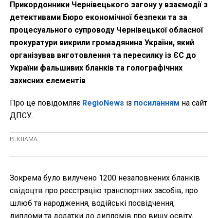
Прикордонники Чернівецького загону у взаємодії з
детективами Бюро економічної безпеки та за
процесуального супроводу Чернівецької обласної
прокуратури викрили громадянина України, який
організував виготовлення та пересилку із ЄС до
України фальшивих бланків та голографічних
захисних елементів
Про це повідомляє
RegioNews
із
посиланням
на сайт
ДПСУ.
Зокрема було вилучено 1200 незаповнених бланків
свідоцтв про реєстрацію транспортних засобів, про
шлюб та народження, водійські посвідчення,
дипломи та додатки до дипломів про вищу освіту,