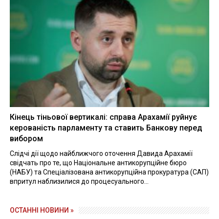
Кінець тіньової вертикалі: справа Арахамії руйнує
керованість парламенту та ставить Банкову перед
вибором
Слідчі дії щодо найближчого оточення Давида Арахамії
свідчать про те, що Національне антикорупційне бюро
(НАБУ) та Спеціалізована антикорупційна прокуратура (САП)
впритул наблизилися до процесуального...
ОСТАННІ НОВИНИ »