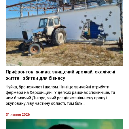
Прифронтові жнива: знищений врожай, скалічені
життя і збитки для бізнесу
Чуйка, бронежилет і шолом. Нині це звичайні атрибути
фермера на Херсонщині. У деяких районах спокійніше, та
чим ближчий Дніпро, який розділяє звільнену праву і
окуповану ліву частину області, тим біль...
31 липня 2026