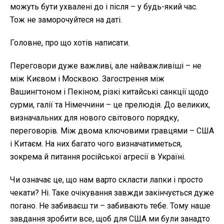
можуть бути ухвалені до і після – у будь-який час.
Тож не заморочуйтеся на даті.
Головне, про що хотів написати.
Переговори дуже важливі, але найважливіші – не
між Києвом і Москвою. Загострення між
Вашингтоном і Пекіном, різкі китайські санкції щодо
сурми, галії та Німеччини – це прелюдія. До великих,
визначальних для нового світового порядку,
переговорів. Між двома ключовими гравцями – США
і Китаєм. На них багато чого визначатиметься,
зокрема й питання російської агресії в Україні.
Чи означає це, що нам варто скласти лапки і просто
чекати? Ні. Таке очікування завжди закінчується дуже
погано. Не забиваєш ти – забивають тебе. Тому наше
завдання зробити все, щоб для США ми були занадто