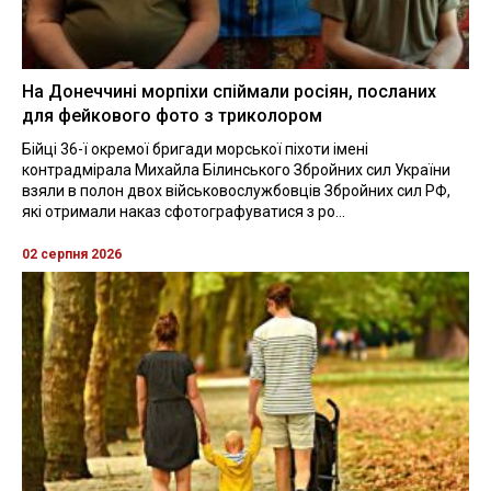
На Донеччині морпіхи спіймали росіян, посланих
для фейкового фото з триколором
Бійці 36-ї окремої бригади морської піхоти імені
контрадмірала Михайла Білинського Збройних сил України
взяли в полон двох військовослужбовців Збройних сил РФ,
які отримали наказ сфотографуватися з ро...
02 серпня 2026