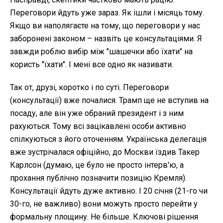
Переговори йдуть уже зараз. Як ішли і місяць тому.
Якщо ви наполягаєте на тому, що переговори у нас
заборонені законом – назвіть це консультаціями. Я
завжди роблю вибір між "шашечки або їхати" на
користь "їхати". І мені все одно як називати.
Так от, друзі, коротко і по суті. Переговори
(консультації) вже почалися. Трамп ще не вступив на
посаду, але він уже обраний президент і з ним
рахуються. Тому всі зацікавлені особи активно
спілкуються з його оточенням. Українська делегація
вже зустрічалася офіційно, до Москви їздив Такер
Карлсон (думаю, це було не просто інтерв'ю, а
прохання публічно позначити позицію Кремля).
Консультації йдуть дуже активно. І 20 січня (21-го чи
30-го, не важливо) вони можуть просто перейти у
формальну площину. Не більше. Ключові рішення