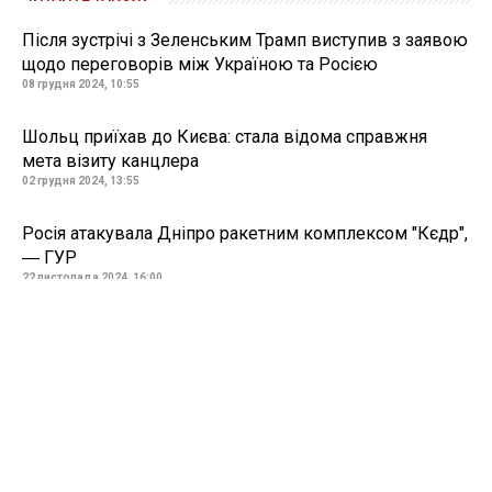
Після зустрічі з Зеленським Трамп виступив з заявою
щодо переговорів між Україною та Росією
08 грудня 2024, 10:55
Шольц приїхав до Києва: стала відома справжня
мета візиту канцлера
02 грудня 2024, 13:55
Росія атакувала Дніпро ракетним комплексом "Кєдр",
― ГУР
22 листопада 2024, 16:00
Всі новини »
ВІДЕО »
27 квітня 2026