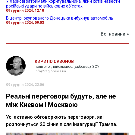
У Харкові затримали коригувальника, який хотів навести
російські удари по військових об’єктах
09 грудня 2024, 12:10
В центрі окупованого Донецька вибухнув автомобіль
09 грудня 2024, 09:03
Всі новини »
КИРИЛО САЗОНОВ
політолог, військовослужбовець ЗСУ
info@regionews.ua
09 грудня 2024, 22:06
Реальні переговори будуть, але не
між Києвом і Москвою
Усі активно обговорюють переговори, які
розпочнуться 20 січня після інавгурації Трампа.