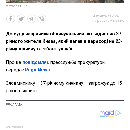
фото: поліція
Читайте также
на русском языке
До суду направили обвинувальний акт відносно 37-
річного жителя Києва, який напав в переході на 23-
річну дівчину та зґвалтував її
Про це
повідомляє
пресслужба прокуратури,
передає
RegioNews
.
Зловмиснику – 37-річному киянину – загрожує до 15
років вʼязниці.