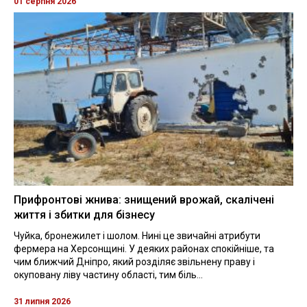
01 серпня 2026
Прифронтові жнива: знищений врожай, скалічені
життя і збитки для бізнесу
Чуйка, бронежилет і шолом. Нині це звичайні атрибути
фермера на Херсонщині. У деяких районах спокійніше, та
чим ближчий Дніпро, який розділяє звільнену праву і
окуповану ліву частину області, тим біль...
31 липня 2026