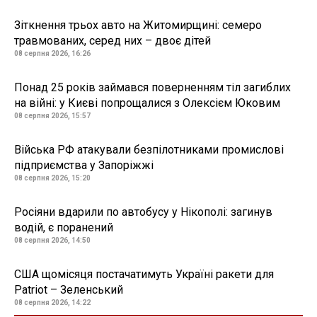
Зіткнення трьох авто на Житомирщині: семеро
травмованих, серед них – двоє дітей
08 серпня 2026, 16:26
Понад 25 років займався поверненням тіл загиблих
на війні: у Києві попрощалися з Олексієм Юковим
08 серпня 2026, 15:57
Війська РФ атакували безпілотниками промислові
підприємства у Запоріжжі
08 серпня 2026, 15:20
Росіяни вдарили по автобусу у Нікополі: загинув
водій, є поранений
08 серпня 2026, 14:50
США щомісяця постачатимуть Україні ракети для
Patriot – Зеленський
08 серпня 2026, 14:22