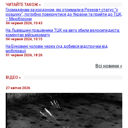
ЧИТАЙТЕ ТАКОЖ »
Громадянам за кордоном, які отримали в Резерв+ статус "у
розшуку", потрібно повернутися до України та прийти до ТЦК,
– Міноборони
04 червня 2024, 10:43
На Львівщині працівники ТЦК на авто збили велосипедиста:
коментар військкомату
04 червня 2024, 10:15
На Буковині чоловік через суд добився відстрочки від
мобілізації
01 червня 2024, 18:26
Всі новини »
ВІДЕО »
27 квітня 2026