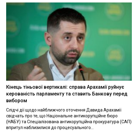
Кінець тіньової вертикалі: справа Арахамії руйнує
керованість парламенту та ставить Банкову перед
вибором
Слідчі дії щодо найближчого оточення Давида Арахамії
свідчать про те, що Національне антикорупційне бюро
(НАБУ) та Спеціалізована антикорупційна прокуратура (САП)
впритул наблизилися до процесуального...