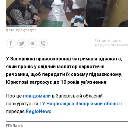
фото: прокуратура
Читайте также
на русском языке
У Запоріжжі правоохоронці затримали адвоката,
який проніс у слідчий ізолятор наркотичні
речовини, щоб передати їх своєму підзахисному.
Юристові загрожує до 10 років ув'язнення
Про це
повідомили
в Запорізькій обласній
прокуратурі та
ГУ Нацполіції в Запорізькій області
,
передає
RegioNews
.