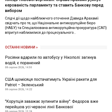
керованість парламенту та ставить Банкову перед
вибором
Слідчі дії щодо найближчого оточення Давида Арахамії
свідчать про те, що Національне антикорупційне бюро
(НАБУ) та Спеціалізована антикорупційна прокуратура (САП)
впритул наблизилися до процесуального...
ОСТАННІ НОВИНИ »
Росіяни вдарили по автобусу у Нікополі: загинув
водій, є поранений
08 серпня 2026, 14:50
США щомісяця постачатимуть Україні ракети для
Patriot – Зеленський
08 серпня 2026, 14:22
"Корупція заважає зупинити війну": Федоров вже
перейшов усі червоні лінії Банкової
08 серпня 2026, 13:24