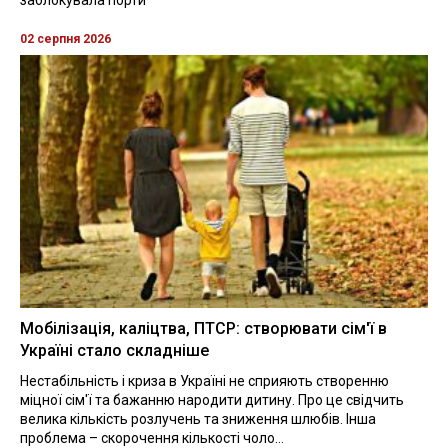
02 серпня 2026
Мобілізація, каліцтва, ПТСР: створювати сім'ї в
Україні стало складніше
Нестабільність і криза в Україні не сприяють створенню
міцної сім'ї та бажанню народити дитину. Про це свідчить
велика кількість розлучень та зниження шлюбів. Інша
проблема – скорочення кількості чоло...