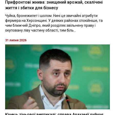
Прифронтові жнива: знищений врожай, скалічені
життя і збитки для бізнесу
Чуйка, бронежилет і шолом. Нині це звичайні атрибути
фермера на Херсонщині. У деяких районах спокійніше, та
чим ближчий Дніпро, який розділяє звільнену праву і
окуповану ліву частину області, тим біль...
31 липня 2026
Кінець тіньової вертикалі: справа Арахамії руйнує