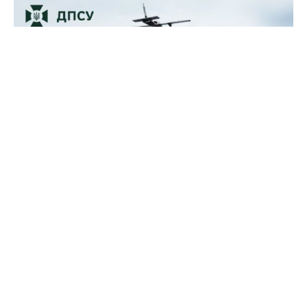
Прикордонники показали, як знищили девʼять російських
"Молній" на Харківщині
07 серпня 2025