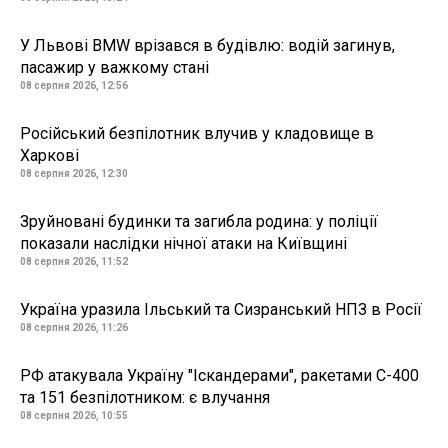
У Львові BMW врізався в будівлю: водій загинув,
пасажир у важкому стані
08 серпня 2026, 12:56
Російський безпілотник влучив у кладовище в
Харкові
08 серпня 2026, 12:30
Зруйновані будинки та загибла родина: у поліції
показали наслідки нічної атаки на Київщині
08 серпня 2026, 11:52
Україна уразила Ільський та Сизранський НПЗ в Росії
08 серпня 2026, 11:26
РФ атакувала Україну "Іскандерами", ракетами С-400
та 151 безпілотником: є влучання
08 серпня 2026, 10:55