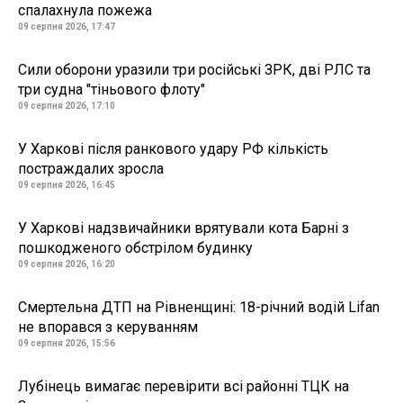
спалахнула пожежа
09 серпня 2026, 17:47
Сили оборони уразили три російські ЗРК, дві РЛС та
три судна "тіньового флоту"
09 серпня 2026, 17:10
У Харкові після ранкового удару РФ кількість
постраждалих зросла
09 серпня 2026, 16:45
У Харкові надзвичайники врятували кота Барні з
пошкодженого обстрілом будинку
09 серпня 2026, 16:20
Смертельна ДТП на Рівненщині: 18-річний водій Lifan
не впорався з керуванням
09 серпня 2026, 15:56
Лубінець вимагає перевірити всі районні ТЦК на