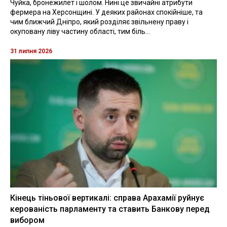
Чуйка, бронежилет і шолом. Нині це звичайні атрибути
фермера на Херсонщині. У деяких районах спокійніше, та
чим ближчий Дніпро, який розділяє звільнену праву і
окуповану ліву частину області, тим біль...
31 липня 2026
Кінець тіньової вертикалі: справа Арахамії руйнує
керованість парламенту та ставить Банкову перед
вибором