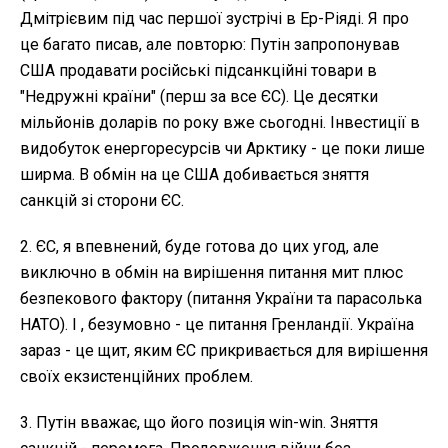
Дмітрієвим під час першої зустрічі в Ер-Ріяді. Я про
це багато писав, але повторю: Путін запропонував
США продавати російські підсанкційні товари в
"Недружні країни" (перш за все ЄС). Це десятки
мільйонів доларів по року вже сьогодні. Інвестиції в
видобуток енергоресурсів чи Арктику - це поки лише
ширма. В обмін на це США добивається зняття
санкцій зі сторони ЄС.
2. ЄС, я впевнений, буде готова до цих угод, але
виключно в обмін на вирішення питання мит плюс
безпекового фактору (питання України та парасолька
НАТО). І , безумовно - це питання Гренландії. Україна
зараз - це щит, яким ЄС прикривається для вирішення
своїх екзистенційних проблем.
3. Путін вважає, що його позиція win-win. Зняття