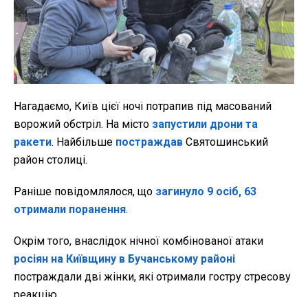
Нагадаємо, Київ цієї ночі потрапив під масований
ворожий обстріл. На місто
запустили дрони та
ракети
. Найбільше
постраждав
Святошинський
район столиці.
Раніше повідомлялося, що
загинуло 9 осіб, 63
отримали поранення
.
Окрім того, внаслідок нічної комбінованої атаки
росіян на Київщину в Бучанському районі
постраждали дві жінки, які отримали гостру стресову
реакцію.