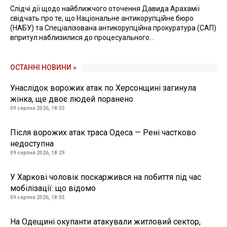
Слідчі дії щодо найближчого оточення Давида Арахамії
свідчать про те, що Національне антикорупційне бюро
(НАБУ) та Спеціалізована антикорупційна прокуратура (САП)
впритул наблизилися до процесуального...
ОСТАННІ НОВИНИ »
Унаслідок ворожих атак по Херсонщині загинула
жінка, ще двоє людей поранено
09 серпня 2026, 18:55
Після ворожих атак траса Одеса — Рені частково
недоступна
09 серпня 2026, 18:29
У Харкові чоловік поскаржився на побиття під час
мобілізації: що відомо
09 серпня 2026, 18:05
На Одещині окупанти атакували житловий сектор,