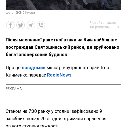
фото: ДСНС Києва
Читайте также
на русском языке
Після масованої ракетної атаки на Київ найбільше
постраждав Святошинський район, де зруйновано
багатоповерховий будинок
Про це
повідомив
міністр внутрішніх справ Ігор
Клименко,передає
RegioNews
.
Станом на 7:30 ранку у столиці зафіксовано 9
загиблих, понад 70 людей отримали поранення
різного ступеня тяжкості.