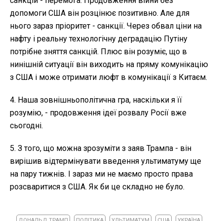
санкцій - перемога. Продовження війни без
допомоги США він розцінює позитивно. Але для
нього зараз пріоритет - санкції. Через обвал ціни на
нафту і реальну технологічну деградацію Путіну
потрібне зняття санкцій. Плюс він розуміє, що в
нинішній ситуації він виходить на пряму комунікацію
з США і може отримати люфт в комунікації з Китаєм.
4. Наша зовнішньополітична гра, наскільки я її
розумію, - продовження ідеї розвалу Росії вже
сьогодні.
5. З того, що можна зрозуміти з заяв Трампа - він
вирішив відтермінувати введення ультиматуму ще
на пару тижнів. І зараз ми не маємо просто права
розсваритися з США. Як би це складно не було.
ДОНАЛЬД ТРАМП
ПОЛІТИКА
УЛЬТИМАТУМ
США
УКРАЇНА