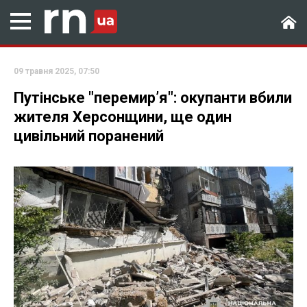
09 травня 2025, 07:50
Путінське "перемир’я": окупанти вбили
жителя Херсонщини, ще один
цивільний поранений