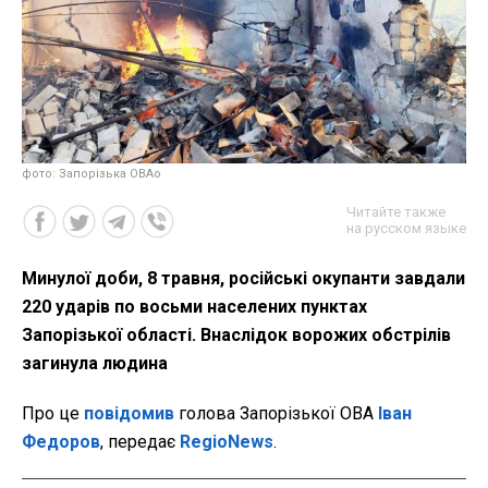
фото: Запорізька ОВАо
Читайте также
на русском языке
Минулої доби, 8 травня, російські окупанти завдали
220 ударів по восьми населених пунктах
Запорізької області. Внаслідок ворожих обстрілів
загинула людина
Про це
повідомив
голова Запорізької ОВА
Іван
Федоров
, передає
RegioNews
.