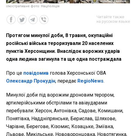
ілюстративне фото: Нацполіція
Читайте также
на русском языке
Протягом минулої доби, 8 травня, окупаційні
російські війська тероризували 20 населених
пунктів Херсонщини. Внаслідок ворожих ударів
одна людина загинула та ще одна постраждала
Про це
повідомив
голова Херсонської ОВА
Олександр Прокудін
, передає
RegioNews
.
Минулої доби під ворожим дроновим терором,
артилерійськими обстрілами та авіаударами
перебували: Херсон, Антонівка, Садове, Комишани,
Понятівка, Наддніпрянське, Берислав, Шляхове,
Чарівне, Берегове, Кізомис, Козацьке, Зміївка,
Львове, Микільське, Нововоронцовка, Новотягинка,