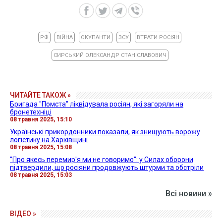
РФ
ВІЙНА
ОКУПАНТИ
ЗСУ
ВТРАТИ РОСІЯН
СИРСЬКИЙ ОЛЕКСАНДР СТАНІСЛАВОВИЧ
ЧИТАЙТЕ ТАКОЖ »
Бригада "Помста" ліквідувала росіян, які загоряли на
бронетехніці
08 травня 2025, 15:10
Українські прикордонники показали, як знищують ворожу
логістику на Харківщині
08 травня 2025, 15:08
"Про якесь перемир'я ми не говоримо": у Силах оборони
підтвердили, що росіяни продовжують штурми та обстріли
08 травня 2025, 15:03
Всі новини »
ВІДЕО »