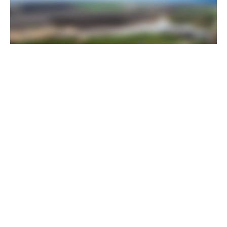
Прикордонники показали, як знищили девʼять російських
"Молній" на Харківщині
07 серпня 2025
Бійці "Фенікса" ліквідували піхоту й бронетехніку ворога на
Донеччині