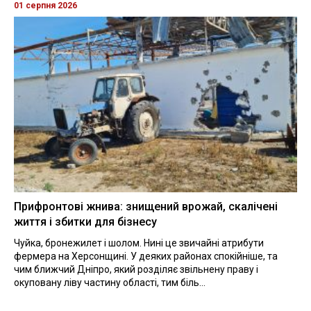
01 серпня 2026
Прифронтові жнива: знищений врожай, скалічені
життя і збитки для бізнесу
Чуйка, бронежилет і шолом. Нині це звичайні атрибути
фермера на Херсонщині. У деяких районах спокійніше, та
чим ближчий Дніпро, який розділяє звільнену праву і
окуповану ліву частину області, тим біль...