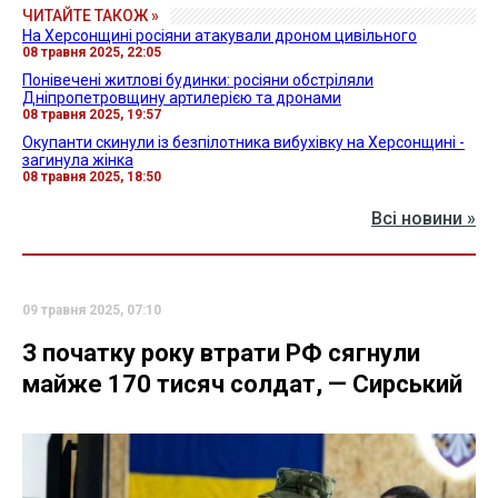
ЧИТАЙТЕ ТАКОЖ »
На Херсонщині росіяни атакували дроном цивільного
08 травня 2025, 22:05
Понівечені житлові будинки: росіяни обстріляли
Дніпропетровщину артилерією та дронами
08 травня 2025, 19:57
Окупанти скинули із безпілотника вибухівку на Херсонщині -
загинула жінка
08 травня 2025, 18:50
Всі новини »
09 травня 2025, 07:10
З початку року втрати РФ сягнули
майже 170 тисяч солдат, — Сирський