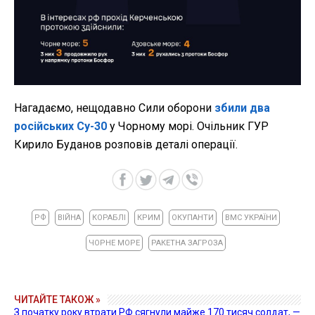
Нагадаємо, нещодавно Сили оборони
збили два
російських Су-30
у Чорному морі. Очільник ГУР
Кирило Буданов розповів деталі операції.
РФ
ВІЙНА
КОРАБЛІ
КРИМ
ОКУПАНТИ
ВМС УКРАЇНИ
ЧОРНЕ МОРЕ
РАКЕТНА ЗАГРОЗА
ЧИТАЙТЕ ТАКОЖ »
З початку року втрати РФ сягнули майже 170 тисяч солдат, —