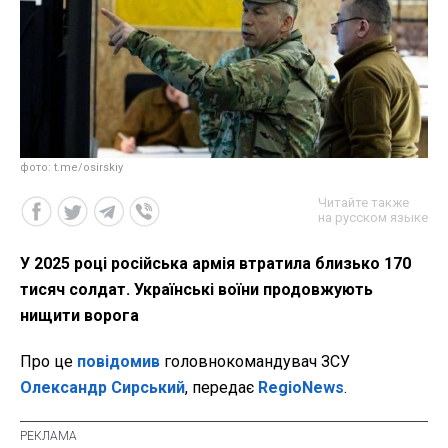
фото: t.me/osirskiy
Читайте также
на русском языке
У 2025 році російська армія втратила близько 170
тисяч солдат. Українські воїни продовжують
нищити ворога
Про це
повідомив
головнокомандувач ЗСУ
Олександр Сирський
, передає
RegioNews
.