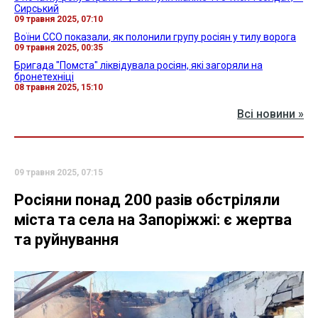
Сирський
09 травня 2025, 07:10
Воїни ССО показали, як полонили групу росіян у тилу ворога
09 травня 2025, 00:35
Бригада "Помста" ліквідувала росіян, які загоряли на
бронетехніці
08 травня 2025, 15:10
Всі новини »
09 травня 2025, 07:15
Росіяни понад 200 разів обстріляли
міста та села на Запоріжжі: є жертва
та руйнування