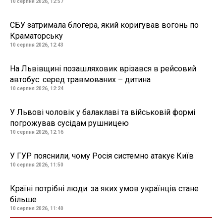
10 серпня 2026, 12:57
СБУ затримала блогера, який коригував вогонь по
Краматорську
10 серпня 2026, 12:43
На Львівщині позашляховик врізався в рейсовий
автобус: серед травмованих – дитина
10 серпня 2026, 12:24
У Львові чоловік у балаклаві та військовій формі
погрожував сусідам рушницею
10 серпня 2026, 12:16
У ГУР пояснили, чому Росія системно атакує Київ
10 серпня 2026, 11:50
Країні потрібні люди: за яких умов українців стане
більше
10 серпня 2026, 11:40