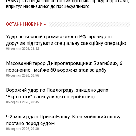
(НАБУ) та Спеціалізована антикорупційна прокуратура (САП)
впритул наблизилися до процесуального...
ОСТАННІ НОВИНИ »
Удар по воєнній промисловості РФ: президент
доручив підготувати спеціальну санкційну операцію
06 серпня 2026, 21:22
Масований терор Дніпропетровщини: 5 загиблих, 6
поранених і майже 60 ворожих атак за добу
06 серпня 2026, 20:56
Ворожий удар по Павлограду: знищено депо
"Укрпошти", загинули дві співробітниці
06 серпня 2026, 20:45
9,2 мільярда з ПриватБанку: Коломойський знову
постане перед судом
06 серпня 2026, 20:30