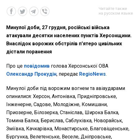
Читайте также
на русском языке
Минулої доби, 27 грудня, російські війська
атакували десятки населених пунктів Херсонщини.
Внаслідок ворожих обстрілів п'ятеро цивільних
дістали поранення
Про це
повідомив
голова Херсонської ОВА
Олександр Прокудін
, передає
RegioNews
.
Минулої доби під ворожим вогнем та авіаударами
опинилися: Херсон, Антонівка, Придніпровське,
Інженерне, Садове, Молодіжне, Комишани,
Приозерне, Білозерка, Станіслав, Широка Балка,
Томина Балка, Берислав, Саблуківка, Новорайськ,
Зміївка, Качкарівка, Монастирське, Благовіщенське,
Бургунка, Велетенське, Веселе, Дніпровське,