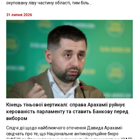
окуповану ліву частину області, тим біль...
31 липня 2026
Кінець тіньової вертикалі: справа Арахамії руйнує
керованість парламенту та ставить Банкову перед
вибором
Слідчі дії щодо найближчого оточення Давида Арахамії
свідчать про те, що Національне антикорупційне бюро