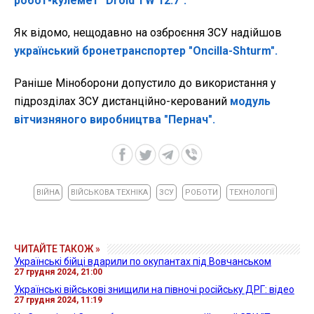
робот-кулемет "Droid TW 12.7".
Як відомо, нещодавно на озброєння ЗСУ надійшов
український бронетранспортер "Oncilla-Shturm".
Раніше Міноборони допустило до використання у
підрозділах ЗСУ дистанційно-керований
модуль
вітчизняного виробництва "Пернач".
ВІЙНА
ВІЙСЬКОВА ТЕХНІКА
ЗСУ
РОБОТИ
ТЕХНОЛОГІЇ
ЧИТАЙТЕ ТАКОЖ »
Українські бійці вдарили по окупантах під Вовчанськом
27 грудня 2024, 21:00
Українські військові знищили на півночі російську ДРГ: відео
27 грудня 2024, 11:19