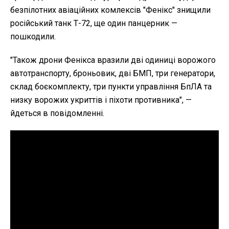
безпілотних авіаційних комлексів "Фенікс" знищили
російський танк Т-72, ще один панцерник —
пошкодили.
"Також дрони Фенікса вразили дві одиниці ворожого
автотранспорту, броньовик, дві БМП, три генератори,
склад боєкомплекту, три пункти управління БпЛА та
низку ворожих укриттів і піхоти противника", —
йдеться в повідомленні.