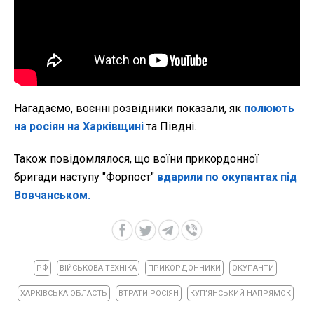
Нагадаємо, воєнні розвідники показали, як
полюють
на росіян на Харківщині
та Півдні.
Також повідомлялося, що воїни прикордонної
бригади наступу "Форпост"
вдарили по окупантах під
Вовчанськом.
РФ
ВІЙСЬКОВА ТЕХНІКА
ПРИКОРДОННИКИ
ОКУПАНТИ
ХАРКІВСЬКА ОБЛАСТЬ
ВТРАТИ РОСІЯН
КУПʼЯНСЬКИЙ НАПРЯМОК