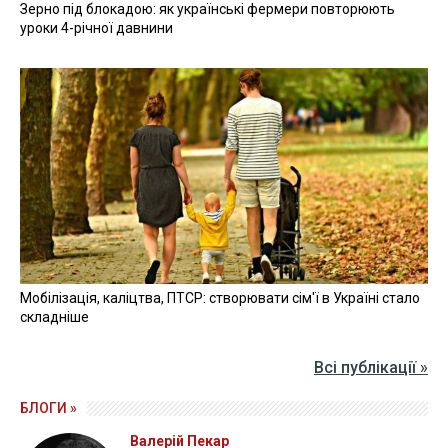
Зерно під блокадою: як українські фермери повторюють
уроки 4-річної давнини
Мобілізація, каліцтва, ПТСР: створювати сім'ї в Україні стало
складніше
Всі публікації »
БЛОГИ »
Валерій Пекар