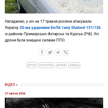
Нагадаємо, у ніч на 17 травня росіяни атакували
Україну
20-ма ударними БпЛА типу Shahed-131/136
із районів Приморсько-Ахтарськ та Курськ (РФ). Усі
дрони були знищені силами ППО.
ДРОН
НІКОПОЛЬ
АТАКА
ШАХЕД
ВІДЕО »
27 квітня 2026