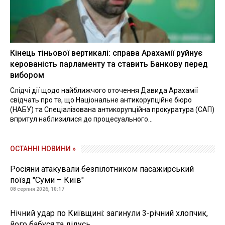
Кінець тіньової вертикалі: справа Арахамії руйнує
керованість парламенту та ставить Банкову перед
вибором
Слідчі дії щодо найближчого оточення Давида Арахамії
свідчать про те, що Національне антикорупційне бюро
(НАБУ) та Спеціалізована антикорупційна прокуратура (САП)
впритул наблизилися до процесуального...
ОСТАННІ НОВИНИ »
Росіяни атакували безпілотником пасажирський
поїзд "Суми – Київ"
08 серпня 2026, 10:17
Нічний удар по Київщині: загинули 3-річний хлопчик,
його бабуся та дідусь