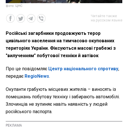
фото: ЦНС
Читайте также
на русском языке
Російські загарбники продовжують терор
цивільного населення на тимчасово окупованих
територіях України. Фіксуються масові грабежі з
"вилученням" побутової техніки й автівок
Про це повідомляє
Центр національного спротиву
,
передає
RegioNews
.
Окупанти грабують місцевих жителів – виносять із
помешкань побутову техніку і забирають автомобілі.
Злочинців не зупиняє навіть наявність у людей
російського паспорта.