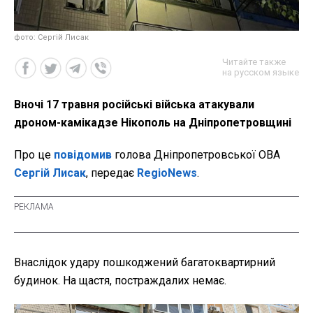
фото: Сергій Лисак
Читайте также
на русском языке
Вночі 17 травня російські війська атакували
дроном-камікадзе Нікополь на Дніпропетровщині
Про це
повідомив
голова Дніпропетровської ОВА
Сергій Лисак
, передає
RegioNews
.
Внаслідок удару пошкоджений багатоквартирний
будинок. На щастя, постраждалих немає.