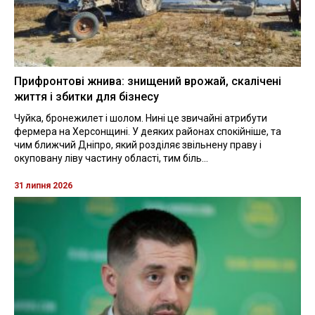
Прифронтові жнива: знищений врожай, скалічені
життя і збитки для бізнесу
Чуйка, бронежилет і шолом. Нині це звичайні атрибути
фермера на Херсонщині. У деяких районах спокійніше, та
чим ближчий Дніпро, який розділяє звільнену праву і
окуповану ліву частину області, тим біль...
31 липня 2026