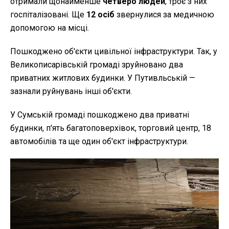
отримали щонайменше
четверо людей
, троє з них
госпіталізовані. Ще
12 осіб
звернулися за медичною
допомогою на місці.
Пошкоджено об'єкти цивільної інфраструктури. Так, у
Великописарівській громаді зруйновано два
приватних житлових будинки. У Путивльській —
зазнали руйнувань інші об'єкти.
У Сумській громаді пошкоджено два приватні
будинки, п'ять багатоповерхівок, торговий центр, 18
автомобілів та ще один об'єкт інфраструктури.