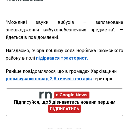
"Можливі звуки вибухів — заплановане
знешкодження вибухонебезпечних предметів", —
йдеться в повідомленні.
Нагадаємо, вчора поблизу села Вербівка Ізюмського
району в полі
підірвався тракторист.
Раніше повідомлялося, що в громадах Харківщини
розмінували понад 2,8 тисячі гектарів
території.
Підписуйся, щоб дізнаватись новини першим
ПІДПИСАТИСЬ