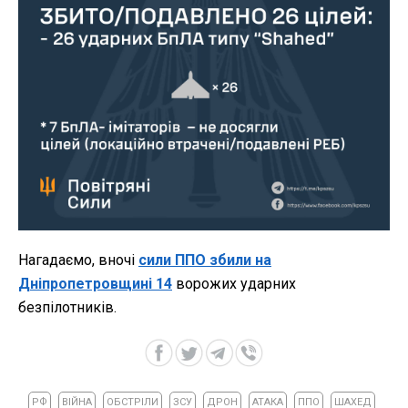
Нагадаємо, вночі
сили ППО збили на
Дніпропетровщині 14
ворожих ударних
безпілотників.
РФ
ВІЙНА
ОБСТРІЛИ
ЗСУ
ДРОН
АТАКА
ППО
ШАХЕД