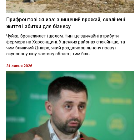
Прифронтові жнива: знищений врожай, скалічені
життя і збитки для бізнесу
Чуйка, бронежилет і шолом. Нині це звичайні атрибути
фермера на Херсонщині. У деяких районах спокійніше, та
чим ближчий Дніпро, який розділяє звільнену праву і
окуповану ліву частину області, тим біль...
31 липня 2026