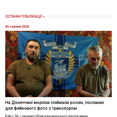
ОСТАННІ ПУБЛІКАЦІЇ »
05 серпня 2026
На Донеччині морпіхи спіймали росіян, посланих
для фейкового фото з триколором
Бійці 36-ї окремої бригади морської піхоти імені