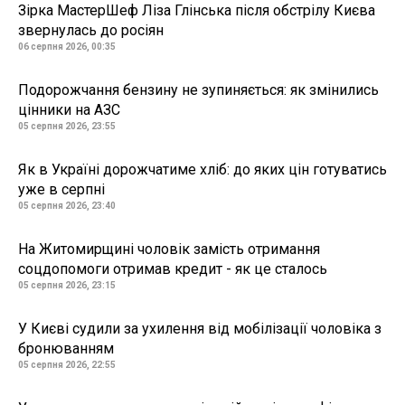
Зірка МастерШеф Ліза Глінська після обстрілу Києва
звернулась до росіян
06 серпня 2026, 00:35
Подорожчання бензину не зупиняється: як змінились
цінники на АЗС
05 серпня 2026, 23:55
Як в Україні дорожчатиме хліб: до яких цін готуватись
уже в серпні
05 серпня 2026, 23:40
На Житомирщині чоловік замість отримання
соцдопомоги отримав кредит - як це сталось
05 серпня 2026, 23:15
У Києві судили за ухилення від мобілізації чоловіка з
бронюванням
05 серпня 2026, 22:55