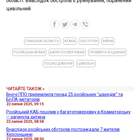
області. Внаслідок обстрілів є руйнування, поранений
цивільний.
СУМСЬКА ОБЛАСТЬ
АТАКА
ОБСТРІЛИ
ВІЙНА
РОСІЙСЬКА АРМІЯ
БАГАТОПОВЕРХІВКИ
ПРИВАТНІ БУДИНКИ
ПОШКОДЖЕННЯ
ЦИВІЛЬНІ
ЧИТАЙТЕ ТАКОЖ »
Вночі ППО приземлила понад 25 російських "шахедів" та
БпЛА-імітаторів
22 липня 2025, 09:15
Російський КАБ поцілив у багатоповерхівку в Краматорську
— загинула дитина
22 липня 2025, 08:58
Внаслідок російських обстрілів постраждали 7 жителів
Херсонщини
22 липня 2025, 08:50