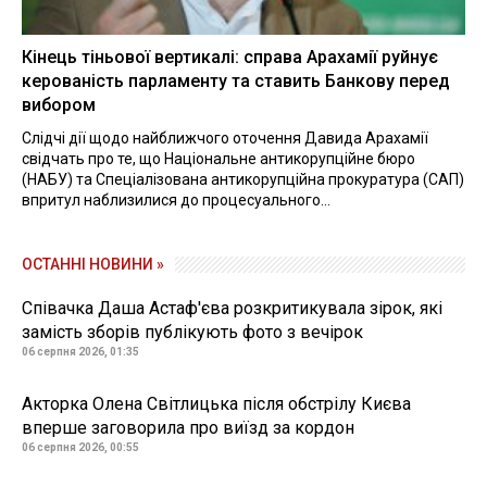
Кінець тіньової вертикалі: справа Арахамії руйнує
керованість парламенту та ставить Банкову перед
вибором
Слідчі дії щодо найближчого оточення Давида Арахамії
свідчать про те, що Національне антикорупційне бюро
(НАБУ) та Спеціалізована антикорупційна прокуратура (САП)
впритул наблизилися до процесуального...
ОСТАННІ НОВИНИ »
Співачка Даша Астаф'єва розкритикувала зірок, які
замість зборів публікують фото з вечірок
06 серпня 2026, 01:35
Акторка Олена Світлицька після обстрілу Києва
вперше заговорила про виїзд за кордон
06 серпня 2026, 00:55