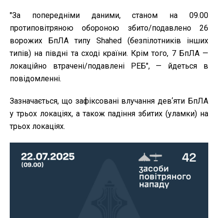
"За попередніми даними, станом на 09.00
протиповітряною обороною збито/подавлено 26
ворожих БпЛА типу Shahed (безпілотників інших
типів) на півдні та сході країни. Крім того, 7 БпЛА —
локаційно втрачені/подавлені РЕБ", — йдеться в
повідомленні.
Зазначається, що зафіксовані влучання девʼяти БпЛА
у трьох локаціях, а також падіння збитих (уламки) на
трьох локаціях.