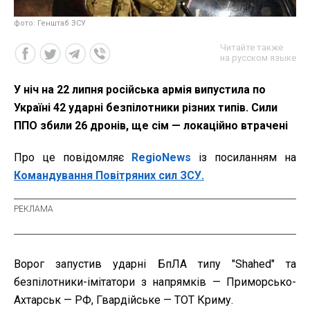
фото: Генштаб ЗСУ
Читайте также
на русском языке
У ніч на 22 липня російська армія випустила по
Україні 42 ударні безпілотники різних типів. Сили
ППО збили 26 дронів, ще сім — локаційно втрачені
Про це повідомляє
RegioNews
із посиланням на
Командування Повітряних сил ЗСУ.
Ворог запустив ударні БпЛА типу "Shahed" та
безпілотники-імітатори з напрямків — Приморсько-
Ахтарськ — РФ, Гвардійське — ТОТ Криму.