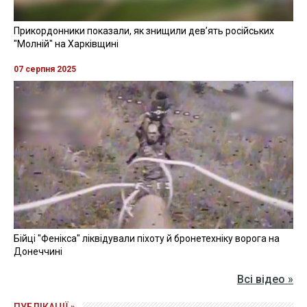
Прикордонники показали, як знищили девʼять російських
"Молній" на Харківщині
07 серпня 2025
Бійці "Фенікса" ліквідували піхоту й бронетехніку ворога на
Донеччині
Всі відео »
ПУБЛІКАЦІЇ »