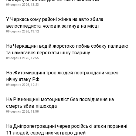
09 серпня 2026, 13:23
У Черкаському районі жінка на авто збила
велосипедиста: чоловік загинув на місці
09 серпня 2026, 13:12
На Черкащині водій жорстоко побив собаку палицею
та намагався переїхати іншу тварину
09 серпня 2026, 12:55
На Житомирщині троє людей постраждали через
нічну атаку РФ
09 серпня 2026, 12:21
На Рівненщині мотоцикліст без посвідчення на
смерть збив пішохода
09 серпня 2026, 11:58
На Дніпропетровщині через російські атаки поранені
11 людей, серед них четверо дітей