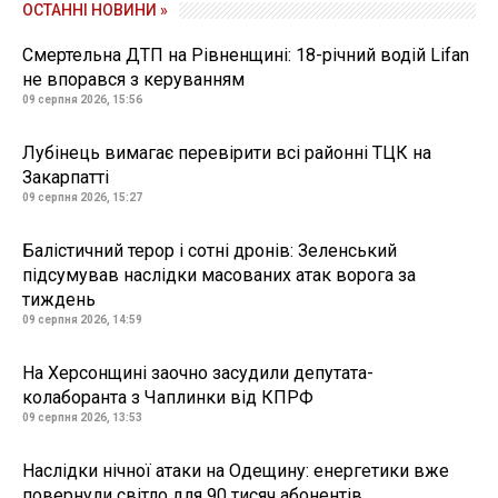
ОСТАННІ НОВИНИ »
Смертельна ДТП на Рівненщині: 18-річний водій Lifan
не впорався з керуванням
09 серпня 2026, 15:56
Лубінець вимагає перевірити всі районні ТЦК на
Закарпатті
09 серпня 2026, 15:27
Балістичний терор і сотні дронів: Зеленський
підсумував наслідки масованих атак ворога за
тиждень
09 серпня 2026, 14:59
На Херсонщині заочно засудили депутата-
колаборанта з Чаплинки від КПРФ
09 серпня 2026, 13:53
Наслідки нічної атаки на Одещину: енергетики вже
повернули світло для 90 тисяч абонентів