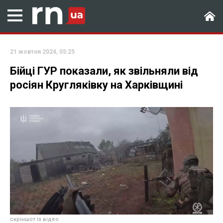
21 жовтня 2024, 05:25
Бійці ГУР показали, як звільняли від
росіян Кругляківку на Харківщині
скріншот із відео