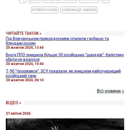
ВТРАТИ РОСІЯН
ОЛЕКСАНДР ПАВЛЮК
ЧИТАЙТЕ ТАКОЖ »
Під Вовчанськом прикордонники спалили гаубицю та
бліндажі росіян
20 жовтня 2024, 13:44
Вночі ППО знищила більше 30 російських "шахедів": балістику
збити не вдалося
20 жовтня 2024, 10:40
Т-90 "прорвався": ЗСУ показали, як знищили найсучасніший
російський танк
20 жовтня 2024, 06:10
Всі новини »
ВІДЕО »
27 квітня 2026