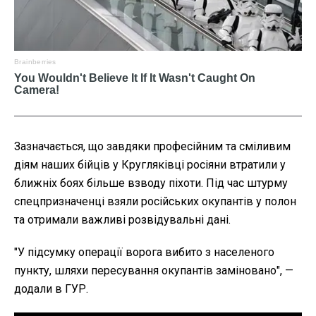
Зазначається, що завдяки професійним та сміливим
діям наших бійців у Кругляківці росіяни втратили у
ближніх боях більше взводу піхоти. Під час штурму
спецпризначенці взяли російських окупантів у полон
та отримали важливі розвідувальні дані.
"У підсумку операції ворога вибито з населеного
пункту, шляхи пересування окупантів заміновано", —
додали в ГУР.