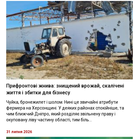
Прифронтові жнива: знищений врожай, скалічені
життя і збитки для бізнесу
Чуйка, бронежилет і шолом. Нині це звичайні атрибути
фермера на Херсонщині. У деяких районах спокійніше, та
чим ближчий Дніпро, який розділяє звільнену праву і
окуповану ліву частину області, тим біль...
31 липня 2026