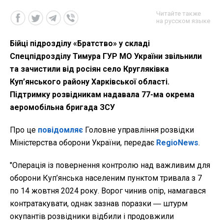
Читайте также
на русском языке
Бійці підрозділу «Братство» у складі
Спецпідрозділу Тимура ГУР МО України звільнили
та зачистили від росіян село Кругляківка
Куп’янського району Харківської області.
Підтримку розвідникам надавала 77-ма окрема
аеромобільна бригада ЗСУ
Про це
повідомляє
Головне управління розвідки
Міністерства оборони України, передає
RegioNews
.
"
Операція із повернення контролю над важливим для
оборони Куп’янська населеним пунктом тривала з 7
по 14 жовтня 2024 року. Ворог чинив опір, намагався
контратакувати, однак зазнав поразки ― штурм
окупантів розвідники відбили і продовжили