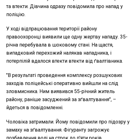
та втекти. Дівчина одразу повідомила про напад у
поліцію.
У ході відпрацювання території району
правоохоронці виявили ще одну жертву нападу. 35-
річна перебувала в шоковому стані. На щастя,
випадковий перехожий налякав нападника, і
потерпілій вдалося втекти втекти від
ґвалтівника.
"
В результаті проведення комплексу розшукових
заходів поліцейські оперативно вийшли на слід
зловмисника. Ним виявився 55-річний житель
району, раніше засуджений за зґвалтування", –
йдеться в повідомленні.
Чоловіка затримали. Йому повідомили про підозру у
замаху на зґвалтування. Фігуранту загрожує
позбавлення волі на строк до п'яти років.