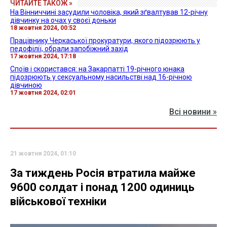
ЧИТАЙТЕ ТАКОЖ »
На Вінниччині засудили чоловіка, який зґвалтував 12-річну
дівчинку на очах у своєї доньки
18 жовтня 2024, 00:52
Працівнику Черкаської прокуратури, якого підозрюють у
педофілії, обрали запобіжний захід
17 жовтня 2024, 17:18
Споїв і скористався: на Закарпатті 19-річного юнака
підозрюють у сексуальному насильстві над 16-річною
дівчиною
17 жовтня 2024, 02:01
Всі новини »
21 жовтня 2024, 01:10
За тиждень Росія втратила майже
9600 солдат і понад 1200 одиниць
військової техніки