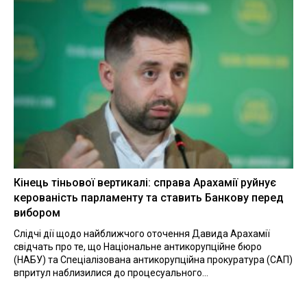
Кінець тіньової вертикалі: справа Арахамії руйнує
керованість парламенту та ставить Банкову перед
вибором
Слідчі дії щодо найближчого оточення Давида Арахамії
свідчать про те, що Національне антикорупційне бюро
(НАБУ) та Спеціалізована антикорупційна прокуратура (САП)
впритул наблизилися до процесуального...