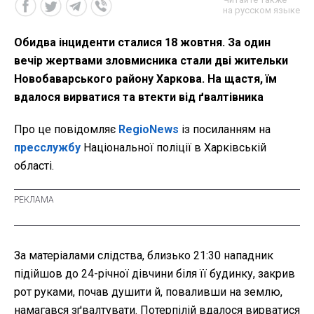
на русском языке
Обидва інциденти сталися 18 жовтня. За один
вечір жертвами зловмисника стали дві жительки
Новобаварського району Харкова. На щастя, їм
вдалося вирватися та втекти від ґвалтівника
Про це повідомляє
RegioNews
із посиланням на
пресслужбу
Національної поліції в Харківській
області.
За матеріалами слідства, близько 21:30 нападник
підійшов до 24-річної дівчини біля її будинку, закрив
рот руками, почав душити й, поваливши на землю,
намагався з
ґвалтувати. Потерпілій вдалося вирватися