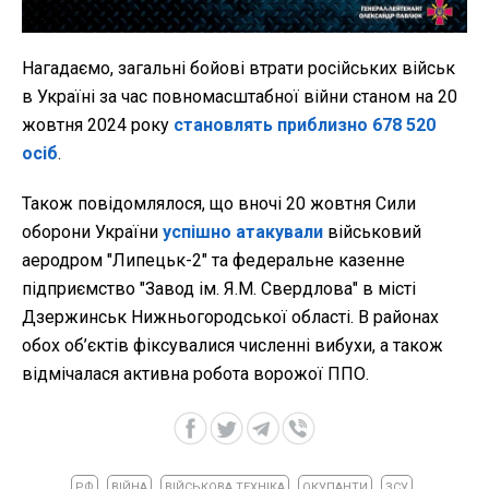
Нагадаємо, загальні бойові втрати російських військ
в Україні за час повномасштабної війни станом на 20
жовтня 2024 року
становлять приблизно 678 520
осіб
.
Також повідомлялося, що вночі 20 жовтня Сили
оборони України
успішно атакували
військовий
аеродром "Липецьк-2" та федеральне казенне
підприємство "Завод ім. Я.М. Свердлова" в місті
Дзержинськ Нижньогородської області. В районах
обох об’єктів фіксувалися численні вибухи, а також
відмічалася активна робота ворожої ППО.
РФ
ВІЙНА
ВІЙСЬКОВА ТЕХНІКА
ОКУПАНТИ
ЗСУ