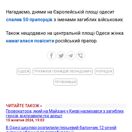
Нагадаємо, днями на Європейській площі одесит
спалив 50 прапорців
з іменами загиблих військових.
Також нещодавно на центральній площі Одеси жінка
намагалася повісити
російський прапор.
ОДЕСА
ТРУХАНОВ ГЕННАДІЙ ЛЕОНІДОВИЧ
ПОРЯДОК
ПРОВОКАЦІЯ
ЧИТАЙТЕ ТАКОЖ »
Провокатора, який на Майдані у Києві насміхався з загиблих
героїв, відправили під арешт
10 жовтня 2024, 19:03
В Одесі школярі розпилили перцевий балончик 12-річній