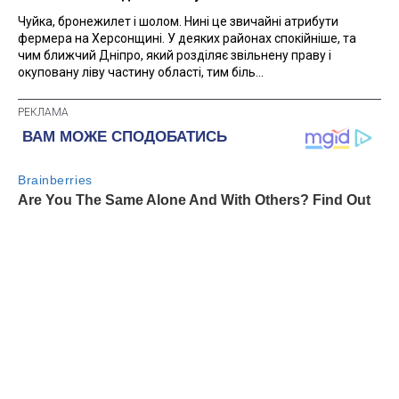
Чуйка, бронежилет і шолом. Нині це звичайні атрибути
фермера на Херсонщині. У деяких районах спокійніше, та
чим ближчий Дніпро, який розділяє звільнену праву і
окуповану ліву частину області, тим біль...