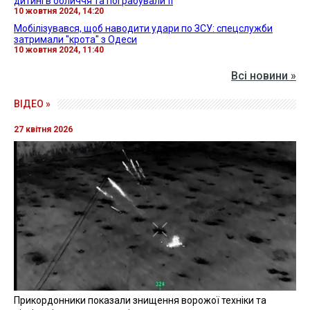
дитині в обличчя та пограбували її
10 жовтня 2024, 14:20
Мобілізувався, щоб наводити удари по ЗСУ: спецслужби
затримали "крота" з Одеси
10 жовтня 2024, 11:40
Всі новини »
ВІДЕО »
27 квітня 2026
Прикордонники показали знищення ворожої техніки та