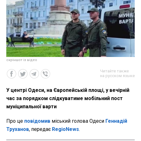
скріншот із відео
Читайте также
на русском языке
У центрі Одеси, на Європейській площі, у вечірній
час за порядком слідкуватиме мобільний пост
муніципальної варти
Про це
повідомив
міський голова Одеси
Геннадій
Труханов
, передає
RegioNews
.