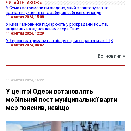
ЧИТАЙТЕ ТАКОЖ »
У Сумах затримали викладача, який влаштовував на
навчання ухилянтів та забирав собі їхні стипендії
11 жовтня 2024, 15:08
У Києві чиновника підозрюють у розкраданні коштів,
виділених на відновлення озера Синє
11 жовтня 2024, 12:29
У Херсоні затримали на хабарях трьох працівників ТЦК
11 жовтня 2024, 04:42
Всі новини »
11 жовтня 2024, 16:22
У центрі Одеси встановлять
мобільний пост муніципальної варти:
мер пояснив, навіщо