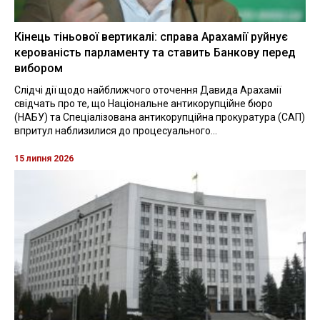
Кінець тіньової вертикалі: справа Арахамії руйнує
керованість парламенту та ставить Банкову перед
вибором
Слідчі дії щодо найближчого оточення Давида Арахамії
свідчать про те, що Національне антикорупційне бюро
(НАБУ) та Спеціалізована антикорупційна прокуратура (САП)
впритул наблизилися до процесуального...
15 липня 2026