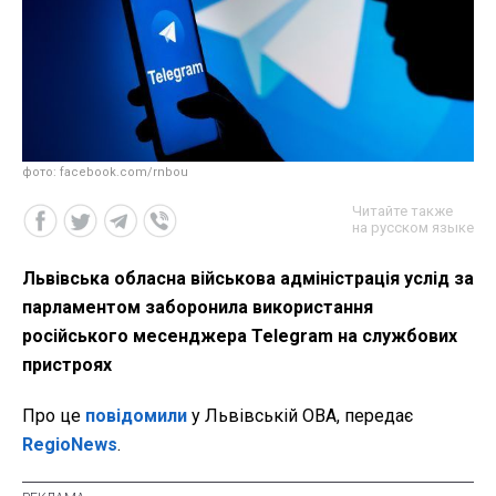
фото: facebook.com/rnbou
Читайте также
на русском языке
Львівська обласна військова адміністрація услід за
парламентом заборонила використання
російського месенджера Telegram на службових
пристроях
Про це
повідомили
у Львівській ОВА, передає
RegioNews
.