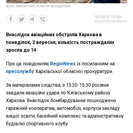
фото: Харківська обласна прокуратура
Читайте также
на русском языке
Внаслідок авіаційних обстрілів Харкова в
понеділок, 2 вересня, кількість постраждалих
зросла до 14
Про це повідомляє
RegioNews
із посиланням на
пресслужбу
Харківської обласної прокуратури.
За матеріалами слідства, з 15:20-15:30 росіяни
завдали авіаційні удари по Київському району
Харкова. Внаслідок бомбардування пошкоджено
гаражний кооператив, автомобілі, корпуси закладу
вищої освіти, басейний комплекс та адміністративну
будівлю спортивного клубу.