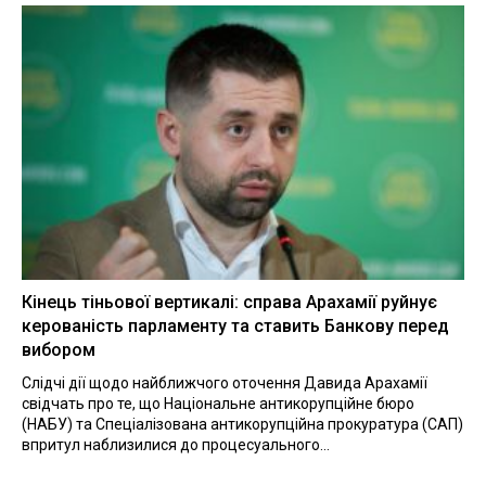
Кінець тіньової вертикалі: справа Арахамії руйнує
керованість парламенту та ставить Банкову перед
вибором
Слідчі дії щодо найближчого оточення Давида Арахамії
свідчать про те, що Національне антикорупційне бюро
(НАБУ) та Спеціалізована антикорупційна прокуратура (САП)
впритул наблизилися до процесуального...