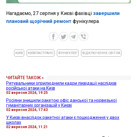
Нагадаємо, 27 серпня у Києві фахівці
завершили
плановий щорічний ремонт
фунікулера.
КИЇВ
КИЇВПАСТРАНС
ФУНІКУЛЕР
ВІДКЛЮЧЕННЯ СВІТЛА
ЧИТАЙТЕ ТАКОЖ »
Рятувальники оприлюднили кадри ліквідації наслідків
російської атаки на Київ
02 вересня 2024, 19:25
Росіяни знищили ракетою офіс данської та норвезької
гуманітарних організацій у Києві
02 вересня 2024, 17:43
У Києві внаслідок ракетної атаки є пошкодження у двох
школах
02 вересня 2024, 11:21