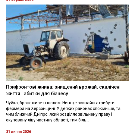
Прифронтові жнива: знищений врожай, скалічені
життя і збитки для бізнесу
Чуйка, бронежилет і шолом. Нині це звичайні атрибути
фермера на Херсонщині. У деяких районах спокійніше, та
чим ближчий Дніпро, який розділяє звільнену праву і
окуповану ліву частину області, тим біль...
31 липня 2026