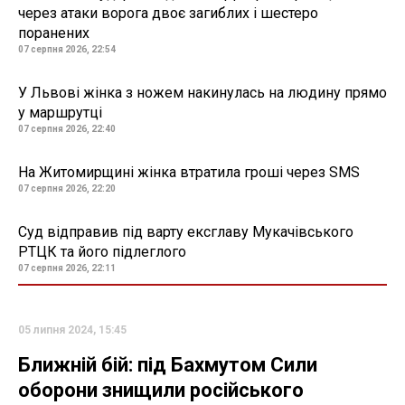
через атаки ворога двоє загиблих і шестеро
поранених
07 серпня 2026, 22:54
У Львові жінка з ножем накинулась на людину прямо
у маршрутці
07 серпня 2026, 22:40
На Житомирщині жінка втратила гроші через SMS
07 серпня 2026, 22:20
Суд відправив під варту ексглаву Мукачівського
РТЦК та його підлеглого
07 серпня 2026, 22:11
05 липня 2024, 15:45
Ближній бій: під Бахмутом Сили
оборони знищили російського