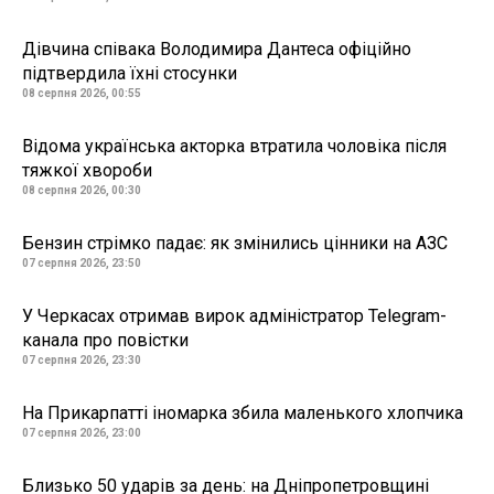
Дівчина співака Володимира Дантеса офіційно
підтвердила їхні стосунки
08 серпня 2026, 00:55
Відома українська акторка втратила чоловіка після
тяжкої хвороби
08 серпня 2026, 00:30
Бензин стрімко падає: як змінились цінники на АЗС
07 серпня 2026, 23:50
У Черкасах отримав вирок адміністратор Telegram-
канала про повістки
07 серпня 2026, 23:30
На Прикарпатті іномарка збила маленького хлопчика
07 серпня 2026, 23:00
Близько 50 ударів за день: на Дніпропетровщині