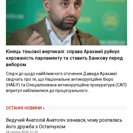
Кінець тіньової вертикалі: справа Арахамії руйнує
керованість парламенту та ставить Банкову перед
вибором
Слідчі дії щодо найближчого оточення Давида Арахамії
свідчать про те, що Національне антикорупційне бюро
(НАБУ) та Спеціалізована антикорупційна прокуратура (САП)
впритул наблизилися до процесуального...
ОСТАННІ НОВИНИ »
Ведучий Анатолій Анатоліч зізнався, чому розпалась
його дружба з Остапчуком
08 серпня 2026, 01:35