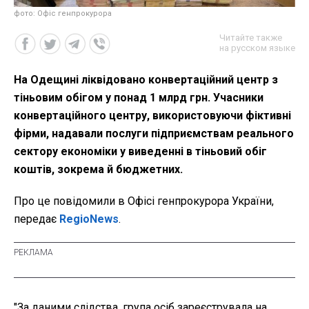
фото: Офіс генпрокурора
Читайте также
на русском языке
На Одещині ліквідовано конвертаційний центр з
тіньовим обігом у понад 1 млрд грн. Учасники
конвертаційного центру, використовуючи фіктивні
фірми, надавали послуги підприємствам реального
сектору економіки у виведенні в тіньовий обіг
коштів, зокрема й бюджетних.
Про це повідомили в Офісі генпрокурора України,
передає
RegioNews
.
"За даними слідства, група осіб зареєструвала на