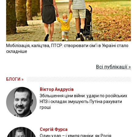
Мобілізація, каліцтва, ПТСР: створювати сім'ї в Україні стало
складніше
Всі публікації »
БЛОГИ »
Віктор Андрусів
Збільшення ціни війни: удари по російських
НПЗ і складах змушують Путіна рахувати
гроші
Сергій Фурса
Один удар – і хвиля паніки: як Росія