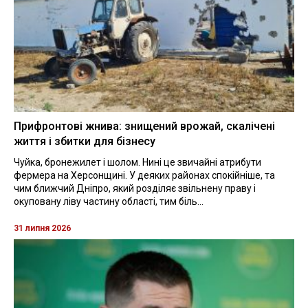
Прифронтові жнива: знищений врожай, скалічені
життя і збитки для бізнесу
Чуйка, бронежилет і шолом. Нині це звичайні атрибути
фермера на Херсонщині. У деяких районах спокійніше, та
чим ближчий Дніпро, який розділяє звільнену праву і
окуповану ліву частину області, тим біль...
31 липня 2026