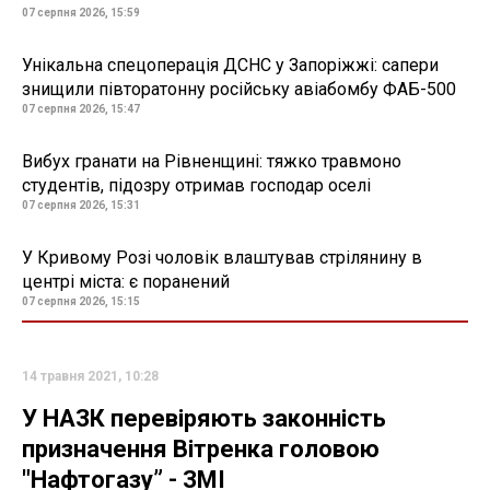
07 серпня 2026, 15:59
Унікальна спецоперація ДСНС у Запоріжжі: сапери
знищили півторатонну російську авіабомбу ФАБ-500
07 серпня 2026, 15:47
Вибух гранати на Рівненщині: тяжко травмоно
студентів, підозру отримав господар оселі
07 серпня 2026, 15:31
У Кривому Розі чоловік влаштував стрілянину в
центрі міста: є поранений
07 серпня 2026, 15:15
14 травня 2021, 10:28
У НАЗК перевіряють законність
призначення Вітренка головою
"Нафтогазу” - ЗМІ