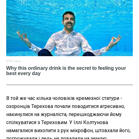
В той же час кілька чоловіків кремезної статури -
охоронців Терехова почали поводитися агресивно,
накинулися на журналіста, перешкоджаючи йому
спілкуватися з Тереховим. У Іллі Колтунова
намагалися вихопити з рук мікрофон, штовхали його,
погрожували і ледь не повалили на землю.