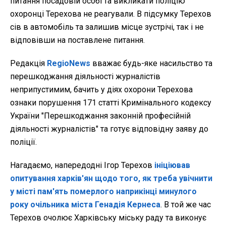
питання посадовій особі та викликати поліцію
охоронці Терехова не реагували. В підсумку Терехов
сів в автомобіль та залишив місце зустрічі, так і не
відповівши на поставлене питання.
Редакція
RegioNews
вважає будь-яке насильство та
перешкоджання діяльності журналістів
неприпустимим, бачить у діях охорони Терехова
ознаки порушення 171 статті Кримінального кодексу
України "Перешкоджання законній професійній
діяльності журналістів" та готує відповідну заяву до
поліції.
Нагадаємо, напередодні Ігор Терехов
ініціював
опитування харків'ян щодо того, як треба увічнити
у місті пам'ять померлого наприкінці минулого
року очільника міста Генадія Кернеса
. В той же час
Терехов очолює Харківську міську раду та виконує