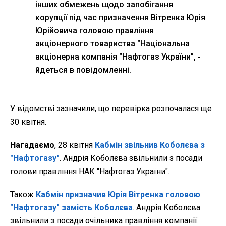
інших обмежень щодо запобігання
корупції під час призначення Вітренка Юрія
Юрійовича головою правління
акціонерного товариства "Національна
акціонерна компанія "Нафтогаз України”, -
йдеться в повідомленні.
У відомстві зазначили, що перевірка розпочалася ще
30 квітня.
Нагадаємо
, 28 квітня
Кабмін звільнив Коболєва з
"Нафтогазу"
. Андрія Коболєва звільнили з посади
голови правління НАК "Нафтогаз України".
Також
Кабмін призначив Юрія Вітренка головою
"Нафтогазу" замість Коболєва
. Андрія Коболєва
звільнили з посади очільника правління компанії.