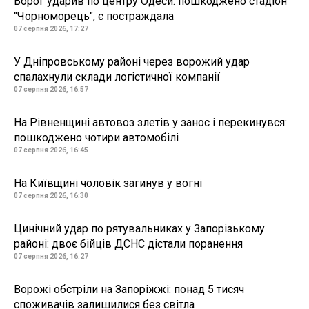
Ворог ударив по центру Одеси: пошкоджено стадіон
"Чорноморець", є постраждала
07 серпня 2026, 17:27
У Дніпровському районі через ворожий удар
спалахнули склади логістичної компанії
07 серпня 2026, 16:57
На Рівненщині автовоз злетів у занос і перекинувся:
пошкоджено чотири автомобілі
07 серпня 2026, 16:45
На Київщині чоловік загинув у вогні
07 серпня 2026, 16:30
Цинічний удар по рятувальниках у Запорізькому
районі: двоє бійців ДСНС дістали поранення
07 серпня 2026, 16:27
Ворожі обстріли на Запоріжжі: понад 5 тисяч
споживачів залишилися без світла