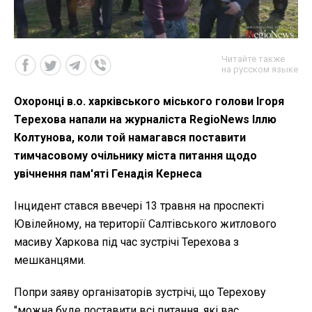
Читайте также
на русском языке
Охоронці в.о. харківського міського голови Ігоря
Терехова напали на журналіста RegioNews Іллю
Колтунова, коли той намагався поставити
тимчасовому очільнику міста питання щодо
увічнення пам'яті Генадія Кернеса
Інцидент стався ввечері 13 травня на проспекті
Ювілейному, на території Салтівського житлового
масиву Харкова під час зустрічі Терехова з
мешканцями.
Попри заяву організаторів зустрічі, що Терехову
"можна буде поставити всі питання, які вас