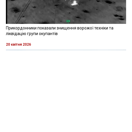
Прикордонники показали знищення ворожої техніки та
ліквідацію групи окупантів
20 квітня 2026
Прикордонники показали, як знищили девʼять російських
"Молній" на Харківщині