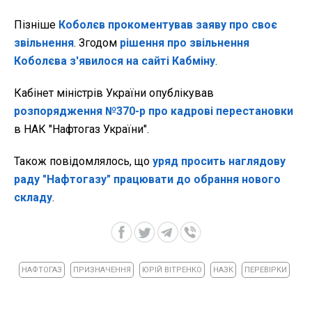
Пізніше
Коболєв прокоментував заяву про своє
звільнення
. Згодом
рішення про звільнення
Коболєва з'явилося на сайті Кабміну
.
Кабінет міністрів України опублікував
розпорядження №370-р про кадрові перестановки
в НАК "Нафтогаз України".
Також повідомлялось, що
уряд просить наглядову
раду "Нафтогазу" працювати до обрання нового
складу
.
НАФТОГАЗ
ПРИЗНАЧЕННЯ
ЮРІЙ ВІТРЕНКО
НАЗК
ПЕРЕВІРКИ