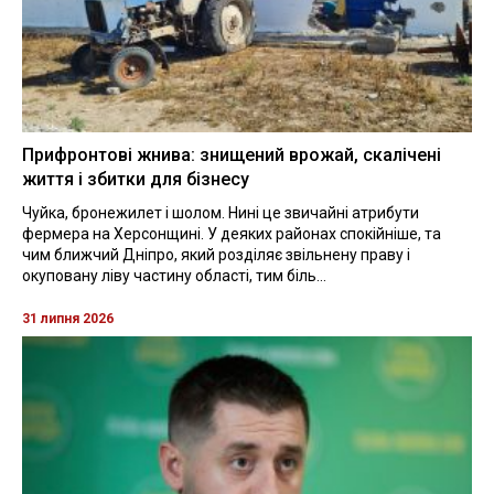
Прифронтові жнива: знищений врожай, скалічені
життя і збитки для бізнесу
Чуйка, бронежилет і шолом. Нині це звичайні атрибути
фермера на Херсонщині. У деяких районах спокійніше, та
чим ближчий Дніпро, який розділяє звільнену праву і
окуповану ліву частину області, тим біль...
31 липня 2026