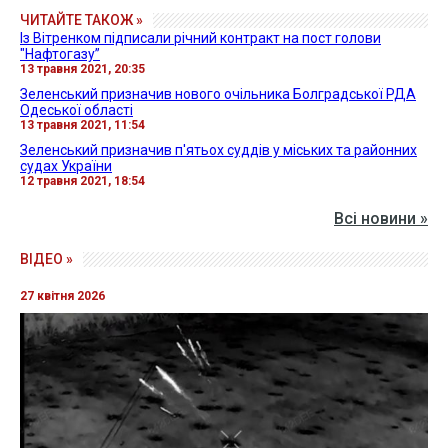
ЧИТАЙТЕ ТАКОЖ »
Із Вітренком підписали річний контракт на пост голови
"Нафтогазу”
13 травня 2021, 20:35
Зеленський призначив нового очільника Болградської РДА
Одеської області
13 травня 2021, 11:54
Зеленський призначив п'ятьох суддів у міських та районних
судах України
12 травня 2021, 18:54
Всі новини »
ВІДЕО »
27 квітня 2026