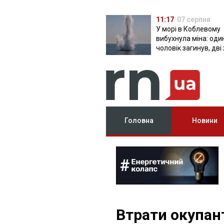
11:17
07 серпня
У морі в Коблевому
вибухнула міна: оди
чоловік загинув, дві
поранені
Головна
Новини
Втрати окупант