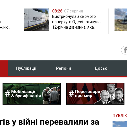
08:26
07 серпня
Вистрибнула з сьомого
н
поверху: в Одесі загинула
 жінки
12-річна дівчинка, яка
приїхала на відпочинок
Публікації
Регіони
Досьє
ПУБЛІК
ів у війні перевалили за