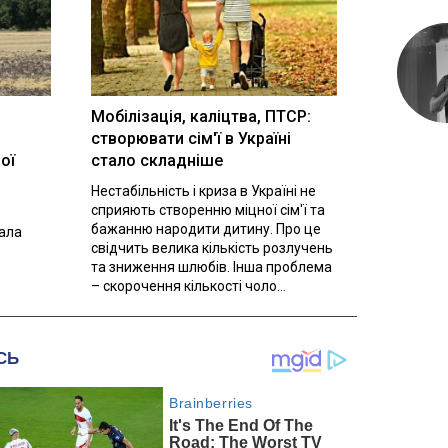
Мобілізація, каліцтва, ПТСР:
створювати сім'ї в Україні
ої
стало складніше
Нестабільність і криза в Україні не
сприяють створенню міцної сім'ї та
бажанню народити дитину. Про це
вала
свідчить велика кількість розлучень
та зниження шлюбів. Інша проблема
– скорочення кількості чоло...