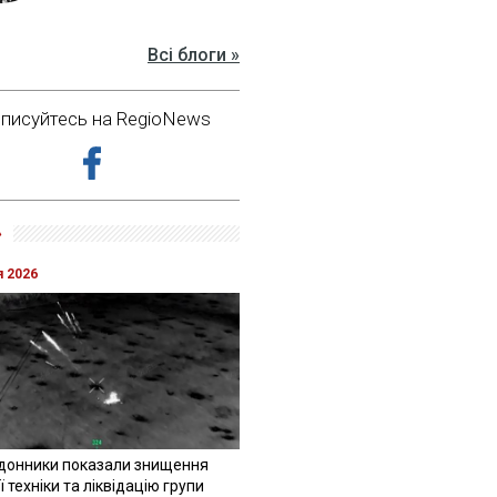
Всі блоги »
дписуйтесь на RegioNews
»
я 2026
донники показали знищення
 техніки та ліквідацію групи