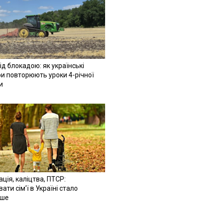
ід блокадою: як українські
и повторюють уроки 4-річної
и
ація, каліцтва, ПТСР:
ати сім'ї в Україні стало
іше