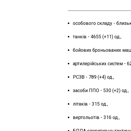
особового складу - близьк
танків - 4655 (+11) од.,
бойових броньованих машин
артилерійських систем - 62
РСЗВ - 789 (+4) од.,
засоби ППО - 530 (+2) од.,
літаків - 315 од.,
вертольотів - 316 од.,
БПЛА оперативно-тактичног