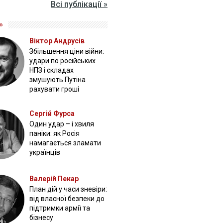
Всі публікації »
»
Віктор Андрусів
Збільшення ціни війни:
удари по російських
НПЗ і складах
змушують Путіна
рахувати гроші
Сергій Фурса
Один удар – і хвиля
паніки: як Росія
намагається зламати
українців
Валерій Пекар
План дій у часи зневіри:
від власної безпеки до
підтримки армії та
бізнесу