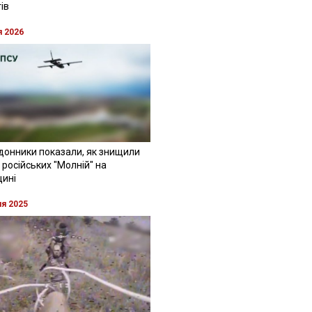
ів
я 2026
донники показали, як знищили
 російських "Молній" на
щині
ня 2025