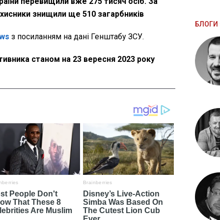
країни перевищили вже 275 тисяч осіб. За
ахисники знищили ще 510 загарбників
БЛОГИ 
ws
з посиланням на дані Генштабу ЗСУ.
тивника станом на 23 вересня 2023 року