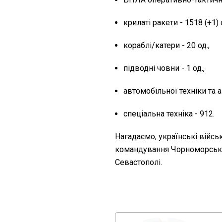
крилаті ракети - 1518 (+1) о
кораблі/катери - 20 од.,
підводні човни - 1 од.,
автомобільної техніки та а
спеціальна техніка - 912.
Нагадаємо, українські війсь
командування Чорноморсько
Севастополі.