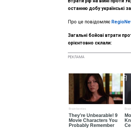
Втрати рф на війні проти У
останню добу українські з
Про це повідомляє
RegioNe
Загальні бойові втрати про
орієнтовно склали: