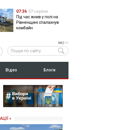
07:36
07 серпня
Під час жнив у полі на
Рівненщині спалахнув
комбайн
|
UA
RU
Відео
Блоги
АЦІЇ »