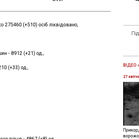
о 275460 (+510) осіб ліквідовано,
Пі
 - 8912 (+21) од.,
ВІДЕО 
10 (+33) од.,
27 квітн
Прикор
ворожої
о рівня - 4867 (+8) од.,