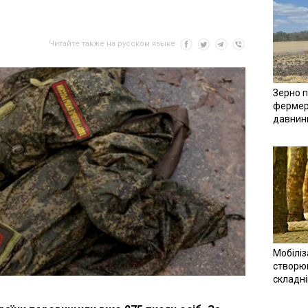
Читайте также на русском языке
Зерно п
фермер
давнин
Мобіліз
створюв
складн