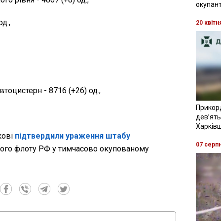
окупант
д.,
20 квітн
втоцистерн - 8716 (+26) од.,
Прикор
девʼять
Харків
кові
підтвердили ураження штабу
07 серп
го флоту РФ у тимчасово окупованому