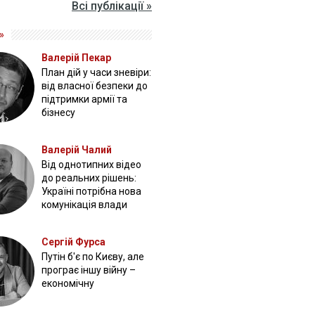
Всі публікації »
»
Валерій Пекар
План дій у часи зневіри:
від власної безпеки до
підтримки армії та
бізнесу
Валерій Чалий
Від однотипних відео
до реальних рішень:
Україні потрібна нова
комунікація влади
Сергій Фурса
Путін б'є по Києву, але
програє іншу війну –
економічну