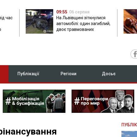
09:55
06 серпня
під час
На Львівщині зіткнулися
автомобілі: один загиблий,
ю
двоє травмованих
Публікації
Регіони
Досьє
ПУБЛІК
 фінансування