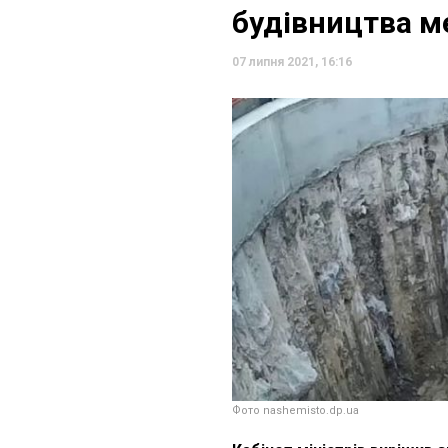
будівництва ме
07 липня 2021, 16:16
Фото nashemisto.dp.ua