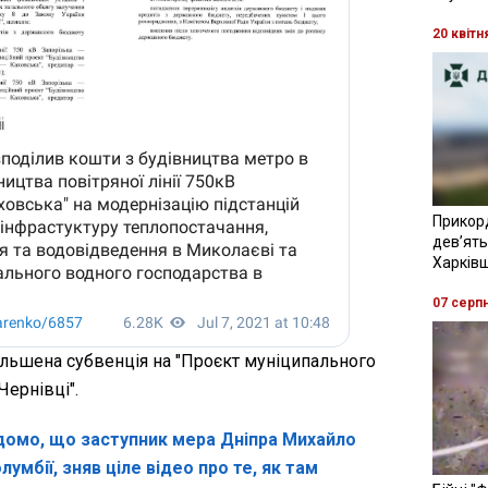
20 квітн
Прикор
девʼять
Харків
07 серп
більшена субвенція на "Проєкт муніципального
Чернівці".
ідомо, що заступник мера Дніпра Михайло
умбії, зняв ціле відео про те, як там