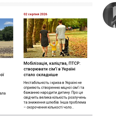
02 серпня 2026
Мобілізація, каліцтва, ПТСР:
створювати сім'ї в Україні
ої
стало складніше
Нестабільність і криза в Україні не
сприяють створенню міцної сім'ї та
бажанню народити дитину. Про це
вала
свідчить велика кількість розлучень
та зниження шлюбів. Інша проблема
– скорочення кількості чоло...