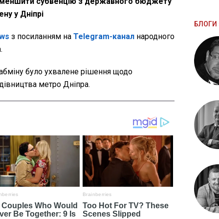
в зменшити субвенцію з державного бюджету
ну у Дніпрі
БЛОГИ 
ws
з посиланням на
Telegram-канал
народного
.
Кабміну було ухвалене рішення щодо
дівництва метро Дніпра.