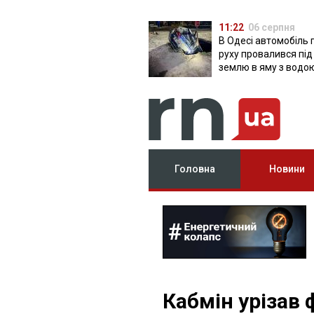
11:22
06 серпня
В Одесі автомобіль 
руху провалився під
землю в яму з водо
Головна
Новини
Кабмін урізав