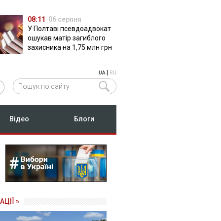
08:11
06 серпня
У Полтаві псевдоадвокат
ошукав матір загиблого
захисника на 1,75 млн грн
|
UA
RU
Відео
Блоги
АЦІЇ »