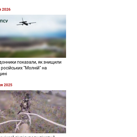
я 2026
донники показали, як знищили
 російських "Молній" на
щині
ня 2025