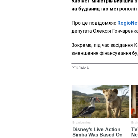
Кабінет міністрів виріши
на будівництво метрополіте
Про це повідомляє
RegioNe
депутата Олексія Гончаренка
Зокрема, під час засідання 
зменшення фінансування бу