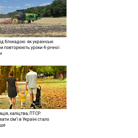
ід блокадою: як українські
и повторюють уроки 4-річної
и
ація, каліцтва, ПТСР:
ати сім'ї в Україні стало
іше