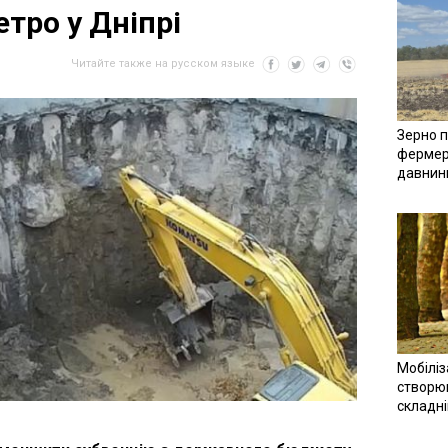
тро у Дніпрі
Читайте также на русском языке
Зерно п
фермер
давнин
Мобіліз
створюв
складн