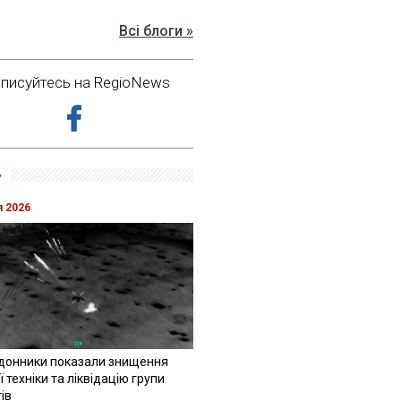
Всі блоги »
дписуйтесь на RegioNews
»
я 2026
донники показали знищення
 техніки та ліквідацію групи
ів