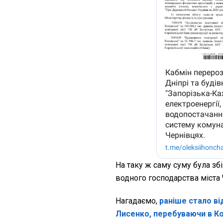
На таку ж саму суму була з
водного господарства міста 
Нагадаємо,
раніше стало в
Лисенко, перебуваючи в Кол