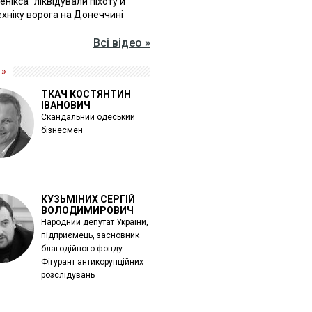
Фенікса" ліквідували піхоту й
хніку ворога на Донеччині
Всі відео »
 »
ТКАЧ КОСТЯНТИН
ІВАНОВИЧ
Скандальний одеський
бізнесмен
КУЗЬМІНИХ СЕРГІЙ
ВОЛОДИМИРОВИЧ
Народний депутат України,
підприємець, засновник
благодійного фонду.
Фігурант антикорупційних
розслідувань