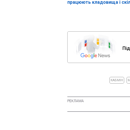
працюють кладовища і скі
Під
КАБМІН
М