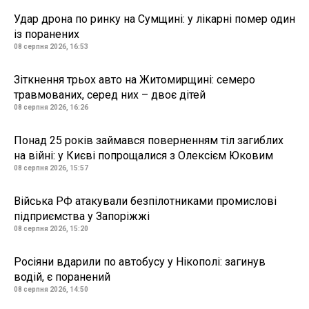
Удар дрона по ринку на Сумщині: у лікарні помер один
із поранених
08 серпня 2026, 16:53
Зіткнення трьох авто на Житомирщині: семеро
травмованих, серед них – двоє дітей
08 серпня 2026, 16:26
Понад 25 років займався поверненням тіл загиблих
на війні: у Києві попрощалися з Олексієм Юковим
08 серпня 2026, 15:57
Війська РФ атакували безпілотниками промислові
підприємства у Запоріжжі
08 серпня 2026, 15:20
Росіяни вдарили по автобусу у Нікополі: загинув
водій, є поранений
08 серпня 2026, 14:50