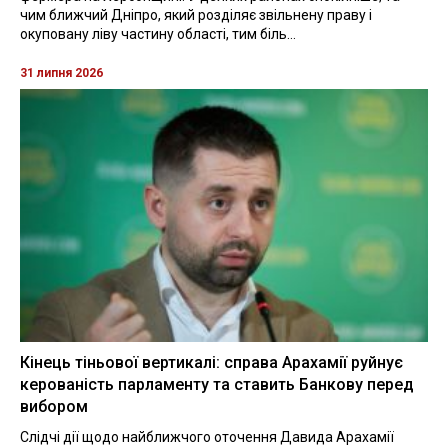
чим ближчий Дніпро, який розділяє звільнену праву і
окуповану ліву частину області, тим біль...
31 липня 2026
Кінець тіньової вертикалі: справа Арахамії руйнує
керованість парламенту та ставить Банкову перед
вибором
Слідчі дії щодо найближчого оточення Давида Арахамії