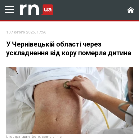
10 лютого 2025, 17:56
У Чернівецькій області через
ускладнення від кору померла дитина
ілюстративне фото: acmd.clinic