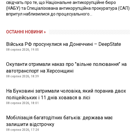
свідчать про те, що Національне антикорупційне бюро
(НАБУ) та Спеціалізована антикорупційна прокуратура (САП)
впритул наблизилися до процесуального...
ОСТАННІ НОВИНИ »
Війська РФ просунулися на Донеччині – DeepState
08 серпня 2026, 19:05
Окупанти отримали наказ про "вільне полювання" на
автотранспорт на Херсонщині
08 серпня 2026, 18:39
На Буковині затримали чоловіка, який поранив двох
поліцейських і 11 днів ховався в лісі
08 серпня 2026, 18:01
Мобілізація багатодітних батьків: держава має
залишити відстрочку
08 серпня 2026, 17:24