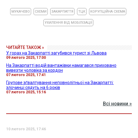
МУКАЧЕВО
СХЕМИ
ЗАКАРПАТТЯ
ТЦК
КОРУПЦІЙНА СХЕМА
УХИЛЕННЯ ВІД МОБІЛІЗАЦІЇ
ЧИТАЙТЕ ТАКОЖ »
У горах на Закарпатті загубився турист зі Львова
09 лютого 2025, 17:00
На Закарпатті водій вантажівки намагався приховано
вивезти чоловіка за кордон
07 лютого 2025, 17:41
Групове зґвалтування неповнолітньої на Закарпатті:
злочинці сядуть на 6 років
07 лютого 2025, 15:16
Всі новини »
10 лютого 2025, 17:46