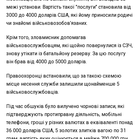
межі установи. Вартість такої "послуги" становила від
3000 до 4000 доларів США, які йому приносили родичі
чи знайомі військовозобов’язаних.
Крім того, зловмисник допомагав
військовослужбовцям, які щойно повернулися із СЗЧ,
знову утікати із батальйону резерву. За цю послугу
він брав від 4000 до 5000 доларів.
Правоохоронці встановили, що за такою схемою
місце несення служби залишили щонайменше 5
військовослужбовців.
Під час обшуків було вилучено чорнові записи, які
підтверджують протиправну діяльність, мобільні
телефони, гроші у різних валютах в еквіваленті понад
36 000 доларів США, 5 золотих злитків вагою по 31
грам, вартість яких оцінюється в майже 700 000 грн.