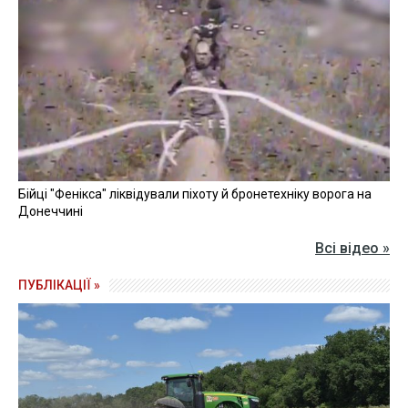
Бійці "Фенікса" ліквідували піхоту й бронетехніку ворога на
Донеччині
Всі відео »
ПУБЛІКАЦІЇ »