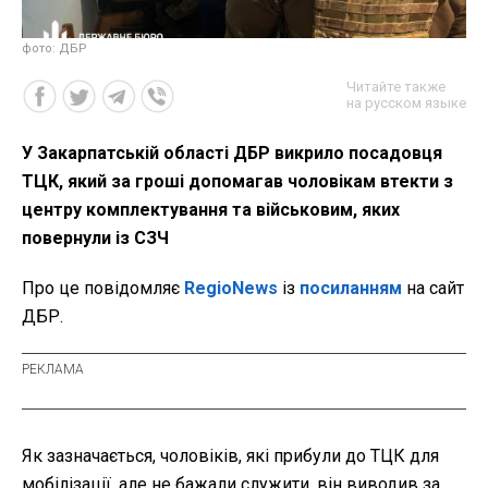
фото: ДБР
Читайте также
на русском языке
У Закарпатській області ДБР викрило посадовця
ТЦК, який за гроші допомагав чоловікам втекти з
центру комплектування та військовим, яких
повернули із СЗЧ
Про це повідомляє
RegioNews
із
посиланням
на сайт
ДБР.
Як зазначається, чоловіків, які прибули до ТЦК для
мобілізації, але не бажали служити, він виводив за