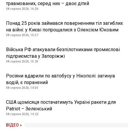
травмованих, серед них – двоє дітей
08 серпня 2026, 16:26
Понад 25 років займався поверненням тіл загиблих
на війні: у Києві попрощалися з Олексієм Юковим
08 серпня 2026, 15:57
Війська РФ атакували безпілотниками промислові
підприємства у Запоріжжі
08 серпня 2026, 15:20
Росіяни вдарили по автобусу у Нікополі: загинув
водій, є поранений
08 серпня 2026, 14:50
США щомісяця постачатимуть Україні ракети для
Patriot – Зеленський
08 серпня 2026, 14:22
ВІДЕО »