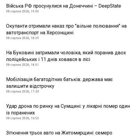
Війська РФ просунулися на Донеччині – DeepState
08 серпня 2026, 19:05
Окупанти отримали наказ про "вільне полювання" на
автотранспорт на Херсонщині
08 серпня 2026, 18:39
На Буковині затримали чоловіка, який поранив двох
поліцейських і 11 днів ховався в лісі
08 серпня 2026, 18:01
Мобілізація багатодітних батьків: держава має
залишити відстрочку
08 серпня 2026, 17:24
Удар дрона по ринку на Сумщині: у лікарні помер один
із поранених
08 серпня 2026, 16:53
Зіткнення трьох авто на Житомирщині: семеро