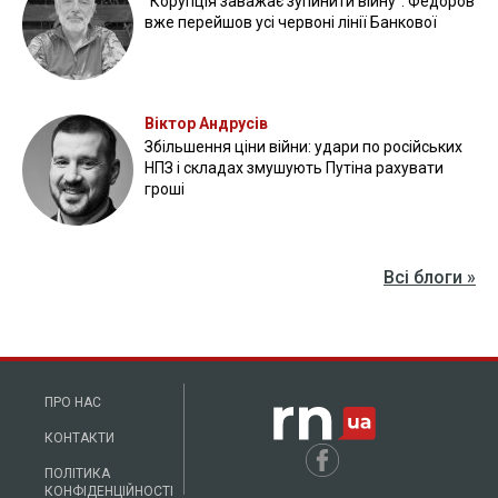
"Корупція заважає зупинити війну": Федоров
вже перейшов усі червоні лінії Банкової
Віктор Андрусів
Збільшення ціни війни: удари по російських
НПЗ і складах змушують Путіна рахувати
гроші
Всі блоги »
ПРО НАС
КОНТАКТИ
ПОЛІТИКА
КОНФІДЕНЦІЙНОСТІ