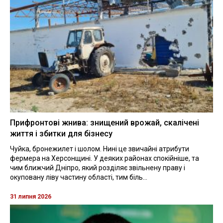
Прифронтові жнива: знищений врожай, скалічені
життя і збитки для бізнесу
Чуйка, бронежилет і шолом. Нині це звичайні атрибути
фермера на Херсонщині. У деяких районах спокійніше, та
чим ближчий Дніпро, який розділяє звільнену праву і
окуповану ліву частину області, тим біль...
31 липня 2026