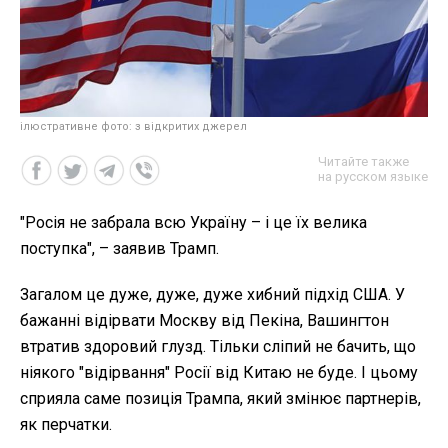
ілюстративне фото: з відкритих джерел
Читайте также
на русском языке
"Росія не забрала всю Україну – і це їх велика
поступка", – заявив Трамп.
Загалом це дуже, дуже, дуже хибний підхід США. У
бажанні відірвати Москву від Пекіна, Вашингтон
втратив здоровий глузд. Тільки сліпий не бачить, що
ніякого "відірвання" Росії від Китаю не буде. І цьому
сприяла саме позиція Трампа, який змінює партнерів,
як перчатки.