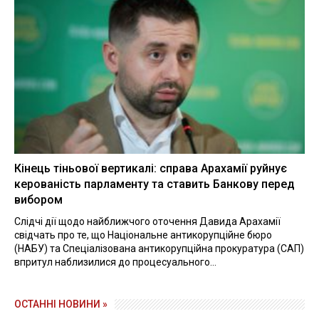
Кінець тіньової вертикалі: справа Арахамії руйнує
керованість парламенту та ставить Банкову перед
вибором
Слідчі дії щодо найближчого оточення Давида Арахамії
свідчать про те, що Національне антикорупційне бюро
(НАБУ) та Спеціалізована антикорупційна прокуратура (САП)
впритул наблизилися до процесуального...
ОСТАННІ НОВИНИ »