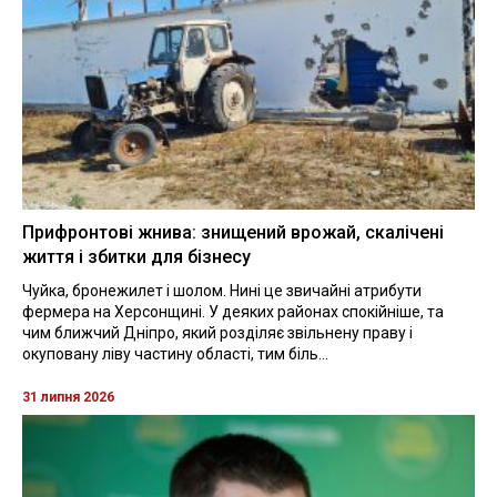
Прифронтові жнива: знищений врожай, скалічені
життя і збитки для бізнесу
Чуйка, бронежилет і шолом. Нині це звичайні атрибути
фермера на Херсонщині. У деяких районах спокійніше, та
чим ближчий Дніпро, який розділяє звільнену праву і
окуповану ліву частину області, тим біль...
31 липня 2026