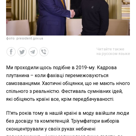
фото: president.gov.ua
Читайте также
на русском языке
Ми проходили щось подібне в 2019-му. Кадрова
плутанина – коли фахівці перемежовуються
самозванцями. Хаотичні обіцянки, що не мають нічого
спільного з реальністю. Фестиваль сумнівних ідей,
які обіцяють країні все, крім передбачуваності.
П'ять років тому в нашій країні в моду ввійшли люди
без досвіду та компетенцій. Тріумфатори виборів
сконцентрували у своїх руках небачені