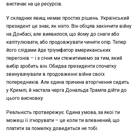
вистачає на це ресурсів.
У складних явищ немає простих рішень. Український
президент це знає, як ніхто. Він обіцяв закінчити війну
на Донбасі, але виявилося, що йому до снаги або
капітулювати, або продовжувати чинити опір. Тепер
його слідами йде тріумфатор американських
перегонів – і з січня ми стежитимемо за тим, який
вибір зробить він. Обидва президенти спочатку
звинувачували в продовженні війни своїх
попередників. Але єдина причина вторгнення сидить
у Кремлі, й настала черга Дональда Трампа дійти до
цього висновку.
Реальність протвережує. Єдина умова, за якої ти
можеш її ігнорувати – це коли ти впевнений, що
платити за помилку доведеться не тобі.