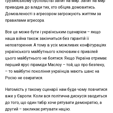
грузинському суспільстві запит на мир. Запит на мир
приводив до влади тих, хто обіцяв домовитись.
Домовленості з агресором загрожують життям за
правилами агресора.
Все це може бути і українським сценарієм – якщо
наша війна також закінчиться без гарантій її
неповторення. А тому в усіх можливих конфігураціях
українського майбутнього ключовим є привілей
цього майбутнього не боятися. Якщо Україна отримає
перший ярус піраміди Маслоу – той, що про безпеку,
– то майбутні покоління українців мають шанс на
Росію не озиратися.
Натомість у такому сценарії нам буде чому повчитися
вже у Європи. Коли вся політична дискусія зводиться
до того, що один табір хоче рятувати демократію, а
другий – закликає рятувати націю.