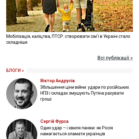
Мобілізація, каліцтва, ПТСР: створювати сім'ї в Україні стало
складніше
Всі публікації »
БЛОГИ »
Віктор Андрусів
Збільшення ціни війни: удари по російських
НПЗ і складах змушують Путіна рахувати
гроші
Сергій Фурса
Один удар – і хвиля паніки: як Росія
намагається зламати українців