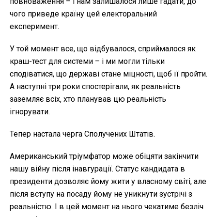
повноваження – і нам залишалося лише гадати, до
чого приведе країну цей електоральний
експеримент.
У той момент все, що відбувалося, сприймалося як
краш-тест для системи – і ми могли тільки
сподіватися, що державі стане міцності, щоб її пройти.
А наступні три роки спостерігали, як реальність
заземляє всіх, хто планував цю реальність
ігнорувати.
Тепер настала черга Сполучених Штатів.
Американський тріумфатор може обіцяти закінчити
нашу війну після інавгурації. Статус кандидата в
президенти дозволяє йому жити у власному світі, але
після вступу на посаду йому не уникнути зустрічі з
реальністю. І в цей момент на нього чекатиме безліч