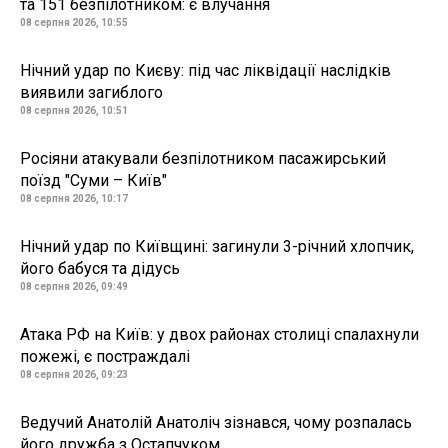
та 151 безпілотником: є влучання
08 серпня 2026, 10:55
Нічний удар по Києву: під час ліквідації наслідків
виявили загиблого
08 серпня 2026, 10:51
Росіяни атакували безпілотником пасажирський
поїзд "Суми – Київ"
08 серпня 2026, 10:17
Нічний удар по Київщині: загинули 3-річний хлопчик,
його бабуся та дідусь
08 серпня 2026, 09:49
Атака РФ на Київ: у двох районах столиці спалахнули
пожежі, є постраждалі
08 серпня 2026, 09:23
Ведучий Анатолій Анатоліч зізнався, чому розпалась
його дружба з Остапчуком