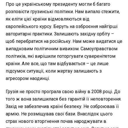
Про це українському президенту могли б багато
розповісти грузинські політики. Нам випало стежити,
як еліти цієї країни відмовляються від
європейського курсу. Беруть на озброєння найгірші
авторитарні практики. Залишають західну орбіту –
щоб перебратися на російську. Нам може видатися це
випадковим політичним вивихом. Самоуправством
політиків, які вирішили поторгувати суверенітетом
країни. Але все, що там відбувається – це лише
підсумок ситуації, коли жертву залишають з
агресором наодинці.
Грузія не просто програла свою війну в 2008 році. До
того ж вона залишилася без гарантій її неповторення.
Захід не забезпечив країні безпеку. Не озброював її
армію. Не розміщував свої бази. Внаслідок цього
страх нового вторгнення почав народжувати в