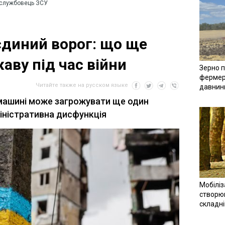
ослужбовець ЗСУ
єдиний ворог: що ще
аву під час війни
Зерно п
фермер
Читайте также на русском языке
давнин
 машині може загрожувати ще один
міністративна дисфункція
Мобіліз
створюв
складн