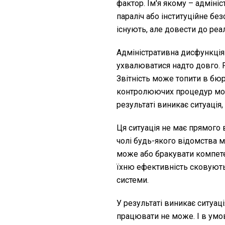
фактор. Ім'я якому – адміні
параліч або інституційне бе
існують, але довести до реа
Адміністративна дисфункція
ухвалюватися надто довго. 
Звітність може топити в бюр
контролюючих процедур мож
результаті виникає ситуація,
Ця ситуація не має прямого 
чолі будь-якого відомства 
може або бракувати компете
їхню ефективність сковують
системи.
У результаті виникає ситуаці
працювати не може. І в умо