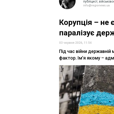
публіцист, військов
info@regionews.ua
Корупція – не 
паралізує держ
03 червня 2026, 11:54
Під час війни державній
фактор. Ім'я якому – ад