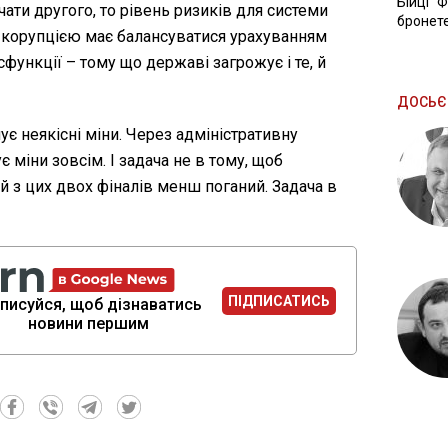
Бійці "
чати другого, то рівень ризиків для системи
бронете
з корупцією має балансуватися урахуванням
сфункції – тому що державі загрожує і те, й
ДОСЬЄ
є неякісні міни. Через адміністративну
 міни зовсім. І задача не в тому, щоб
й з цих двох фіналів менш поганий. Задача в
ПІДПИСАТИСЬ
писуйся, щоб дізнаватись
новини першим