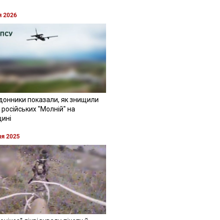
я 2026
донники показали, як знищили
 російських "Молній" на
щині
ня 2025