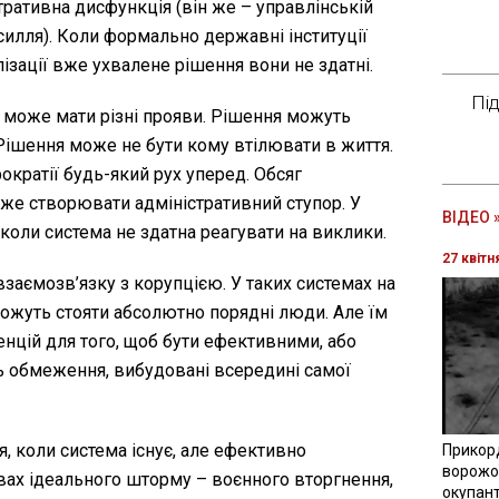
стративна дисфункція (він же – управлінській
зсилля). Коли формально державні інституції
лізації вже ухвалене рішення вони не здатні.
Пі
 може мати різні прояви. Рішення можуть
Рішення може не бути кому втілювати в життя.
ократії будь-який рух уперед. Обсяг
е створювати адміністративний ступор. У
ВІДЕО 
 коли система не здатна реагувати на виклики.
27 квітн
взаємозв’язку з корупцією. У таких системах на
можуть стояти абсолютно порядні люди. Але їм
нцій для того, щоб бути ефективними, або
 обмеження, вибудовані всередині самої
я, коли система існує, але ефективно
Прикор
ворожої
вах ідеального шторму – воєнного вторгнення,
окупант