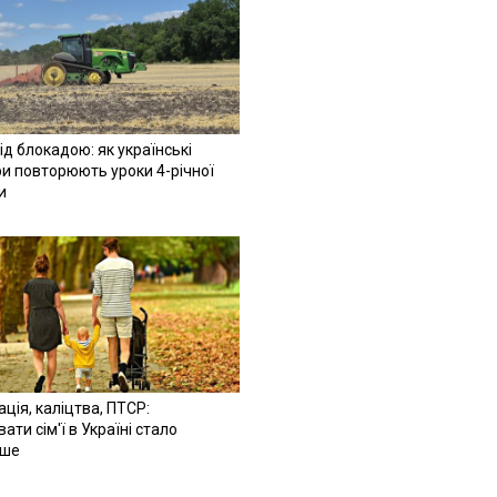
ід блокадою: як українські
и повторюють уроки 4-річної
и
ація, каліцтва, ПТСР:
ати сім'ї в Україні стало
іше