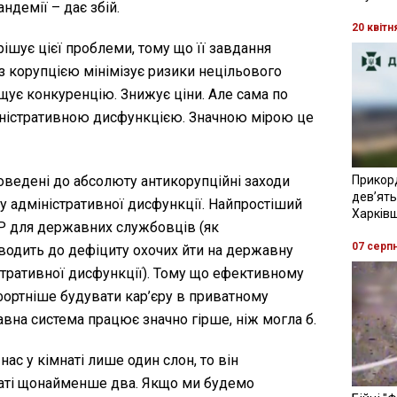
ндемії – дає збій.
20 квітн
ішує цієї проблеми, тому що її завдання
з корупцією мінімізує ризики нецільового
щує конкуренцію. Знижує ціни. Але сама по
міністративною дисфункцією. Значною мірою це
Прикор
доведені до абсолюту антикорупційні заходи
девʼять
 адміністративної дисфункції. Найпростіший
Харків
EP для державних службовців (як
07 серп
зводить до дефіциту охочих йти на державну
тративної дисфункції). Тому що ефективному
ортніше будувати кар’єру в приватному
жавна система працює значно гірше, ніж могла б.
ас у кімнаті лише один слон, то він
наті щонайменше два. Якщо ми будемо