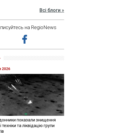
Всі блоги »
дписуйтесь на RegioNews
»
я 2026
донники показали знищення
 техніки та ліквідацію групи
ів