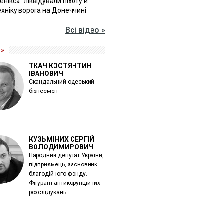
Фенікса" ліквідували піхоту й
хніку ворога на Донеччині
Всі відео »
 »
ТКАЧ КОСТЯНТИН
ІВАНОВИЧ
Скандальний одеський
бізнесмен
КУЗЬМІНИХ СЕРГІЙ
ВОЛОДИМИРОВИЧ
Народний депутат України,
підприємець, засновник
благодійного фонду.
Фігурант антикорупційних
розслідувань