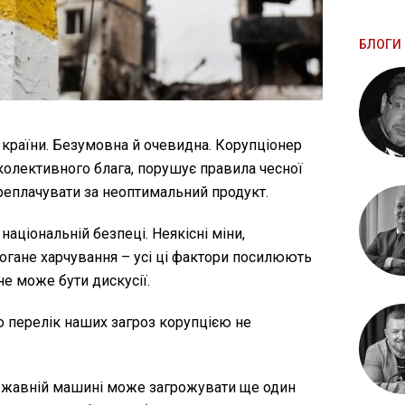
БЛОГИ 
 країни. Безумовна й очевидна. Корупціонер
олективного блага, порушує правила чесної
ереплачувати за неоптимальний продукт.
 національній безпеці. Неякісні міни,
погане харчування – усі ці фактори посилюють
 не може бути дискусії.
о перелік наших загроз корупцією не
ержавній машині може загрожувати ще один