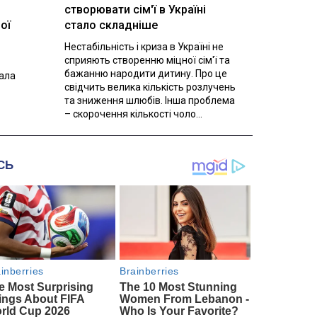
створювати сім'ї в Україні
ої
стало складніше
Нестабільність і криза в Україні не
сприяють створенню міцної сім'ї та
бажанню народити дитину. Про це
вала
свідчить велика кількість розлучень
та зниження шлюбів. Інша проблема
– скорочення кількості чоло...