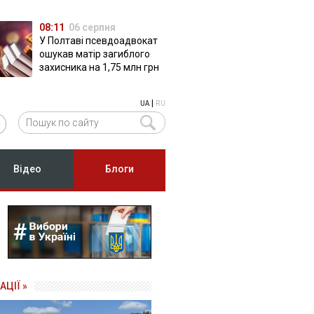
08:11
06 серпня
У Полтаві псевдоадвокат
ошукав матір загиблого
захисника на 1,75 млн грн
|
UA
RU
Відео
Блоги
АЦІЇ »