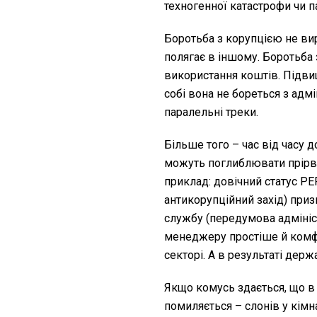
техногенної катастрофи чи па
Боротьба з корупцією не вир
полягає в іншому. Боротьба 
використання коштів. Підви
собі вона не бореться з ад
паралельні треки.
Більше того – час від часу 
можуть поглиблювати прірву
приклад: довічний статус P
антикорупційний захід) при
службу (передумова адмініс
менеджеру простіше й комф
секторі. А в результаті дер
Якщо комусь здається, що в н
помиляється – слонів у кім