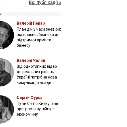
Всі публікації »
»
Валерій Пекар
План дій у часи зневіри:
від власної безпеки до
підтримки армії та
бізнесу
Валерій Чалий
Від однотипних відео
до реальних рішень:
Україні потрібна нова
комунікація влади
Сергій Фурса
Путін б'є по Києву, але
програє іншу війну –
економічну