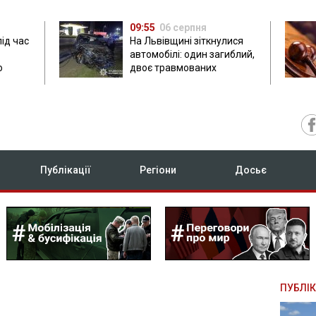
09:55
06 серпня
під час
На Львівщині зіткнулися
автомобілі: один загиблий,
ю
двоє травмованих
Публікації
Регіони
Досьє
ПУБЛІК