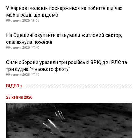
У Харкові чоловік поскаржився на побиття під час
мобілізації: що відомо
09 серпня 2026, 18:05
На Одещині окупанти атакували житловий сектор,
спалахнула пожежа
09 серпня 2026, 17:47
Сили оборони уразили три російські ЗРК, дві РЛС та
три судна "тіньового флоту"
09 серпня 2026, 17:10
ВІДЕО »
27 квітня 2026