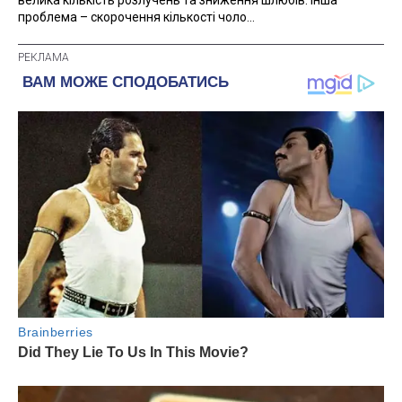
велика кількість розлучень та зниження шлюбів. Інша
проблема – скорочення кількості чоло...