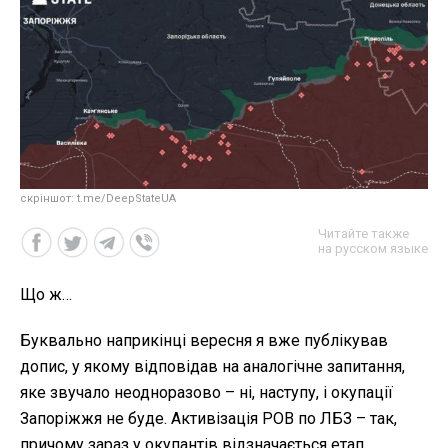
скріншот: t.me/DeepStateUA
Читайте также
на русском языке
Що ж…
Буквально наприкінці вересня я вже публікував
допис, у якому відповідав на аналогічне запитання,
яке звучало неодноразово – ні, наступу, і окупації
Запоріжжя не буде. Активізація РОВ по ЛБЗ – так,
причому зараз у окупантів відзначається етап