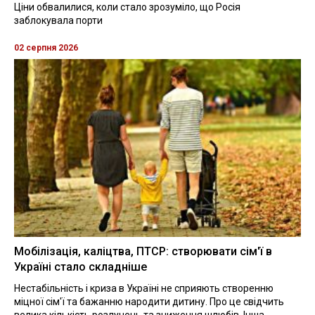
Ціни обвалилися, коли стало зрозуміло, що Росія
заблокувала порти
02 серпня 2026
Мобілізація, каліцтва, ПТСР: створювати сім'ї в
Україні стало складніше
Нестабільність і криза в Україні не сприяють створенню
міцної сім'ї та бажанню народити дитину. Про це свідчить