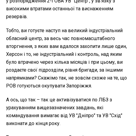
у розпорядження 2-ї ОВА УВ "Центр", у зв'язку з
високими втратами останньої та виснаженням
резервів.
Тобто, ви готуєте наступ на великий індустріальний
обласний центр, за весь час повномасштабного
вторгнення, з яких вам вдалося захопити лише один,
Херсон і то, не індустріальний і контроль, над яким
було втрачено через кілька місяців і при цьому, ви
роздаєте свої підрозділи, рівня бригади, за іншими
напрямками? Скажімо так, не зовсім схоже на те, що
РОВ готуються окупувати Запоріжжя.
А ось, що так – так це активізуватися по ЛБЗ з
урахуванням вищезазначених завдань, які
командування вимагає від УВ "Дніпро" та УВ "Схід"
виконати до кінця року.