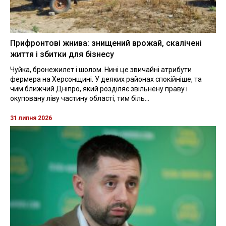
Прифронтові жнива: знищений врожай, скалічені
життя і збитки для бізнесу
Чуйка, бронежилет і шолом. Нині це звичайні атрибути
фермера на Херсонщині. У деяких районах спокійніше, та
чим ближчий Дніпро, який розділяє звільнену праву і
окуповану ліву частину області, тим біль...
31 липня 2026