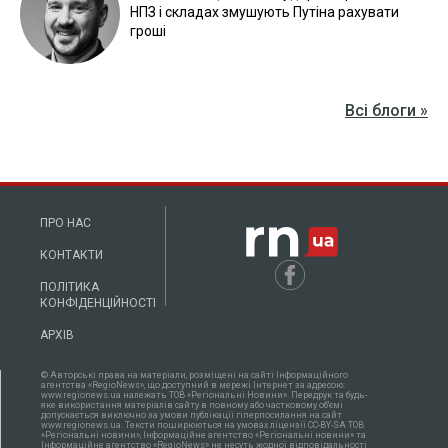
НПЗ і складах змушують Путіна рахувати
гроші
Всі блоги »
ПРО НАС
КОНТАКТИ
ПОЛІТИКА
КОНФІДЕНЦІЙНОСТІ
АРХІВ
© Авторські права на матеріали, розміщені на сайті Інформаційного
агентства «RegioNews», що доступний в мережі Інтернет за адресою:
www.regionews.ua належать ТОВ «Регіональні Новини». Передрук та будь-
яке використання матеріалів сайту в повному або частковому об'ємі
допускається виключно за умови публікації гіперпосилання на сайт
www.regionews.ua. Тексти поширюються нa умовах ліцензії CC-BY-SA ТОВ
«Регіональні новини», Інформаційне агентство «Регіональні новини» та
Інформаційне агентство «RegioNews» не несуть жодної відповідальності