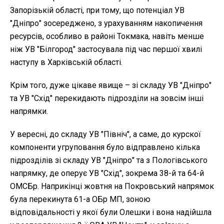
Запорізькій області, при тому, що потенціал УВ
"Дніпро" зосереджено, з урахуванням накопичення
ресурсів, особливо в районі Токмака, навіть менше
ніж УВ "Білгород" застосувала під час першої хвилі
наступу в Харківській області.
Крім того, дуже цікаве явище – зі складу УВ "Дніпро"
та УВ "Схід" перекидають підрозділи на зовсім інші
напрямки.
У вересні, до складу УВ "Північ", а саме, до курскої
компоненти угруповання було відправлено кілька
підрозділів зі складу УВ "Дніпро" та з Пологівського
напрямку, де оперує УВ "Схід", зокрема 38-й та 64-й
ОМСБр. Наприкінці жовтня на Покровський напрямок
була перекинута 61-а ОБр МП, зоною
відповідальності у якої були Олешки і вона надійшла