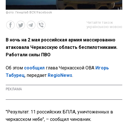
фото: Генштаб ВСУ/Facebook
Читайте також
українською мовою
В ночь на 2 мая российская армия массированно
атаковала Черкасскую область беспилотниками.
Работали силы ПВО
Об этом
сообщил
глава Черкасской ОВА
Игорь
Табурец
, передает
RegioNews
.
"Результат: 11 российских БПЛА, уничтоженных в
черкасском небе", – сообщил чиновник.