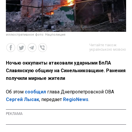
иллюстративное фото: Нацполиция
Читайте також
українською мовою
Ночью оккупанты атаковали ударными БпЛА
Славянскую общину на Синельниковщине. Ранения
получили мирные жители
Об этом
сообщил
глава Днепропетровской ОВА
Сергей Лысак
, передает
RegioNews
.