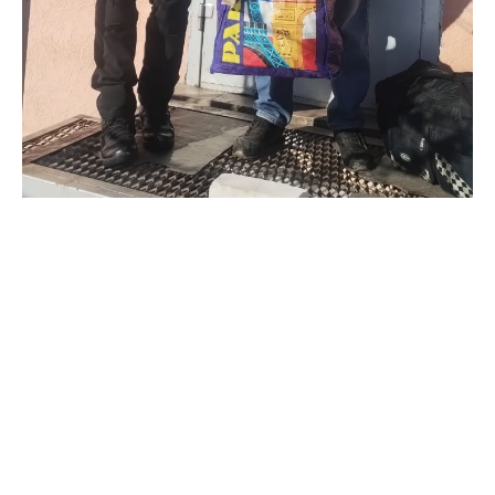
Напомним, россияне
сбросили управляемую
авиабомбу
по центру Золочева в Харьковской
области. Повреждено несколько построек.