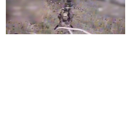
Бойцы "Феникса" ликвидировали пехоту и бронетехнику
врага в Донецкой области
Все видео »
ПУБЛИКАЦИИ »