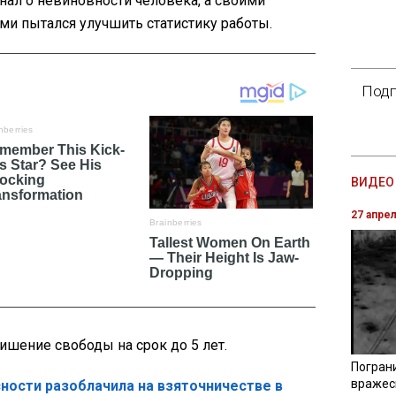
знал о невиновности человека, а своими
и пытался улучшить статистику работы.
Подп
ВИДЕО 
27 апре
ишение свободы на срок до 5 лет.
Погран
вражес
ности разоблачила на взяточничестве в