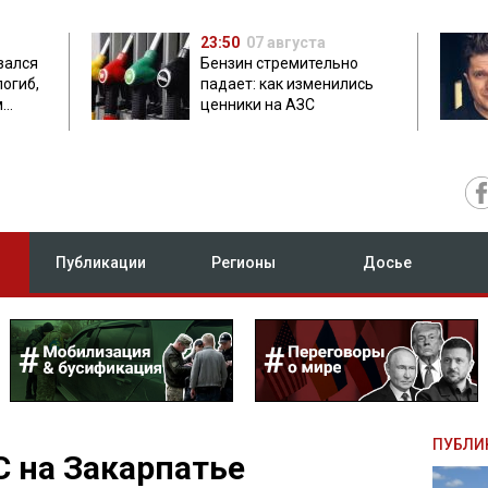
23:50
07 августа
зался
Бензин стремительно
погиб,
падает: как изменились
м
ценники на АЗС
Публикации
Регионы
Досье
ПУБЛИ
 на Закарпатье