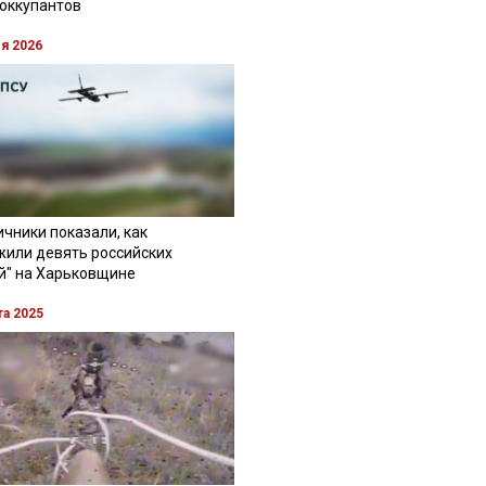
 оккупантов
ля 2026
чники показали, как
жили девять российских
й" на Харьковщине
та 2025