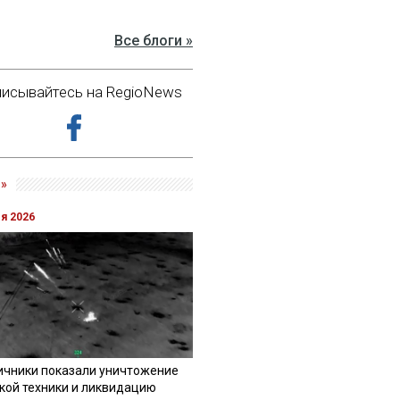
Все блоги »
исывайтесь на RegioNews
»
ля 2026
ичники показали уничтожение
кой техники и ликвидацию