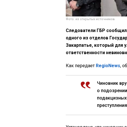
Фото: из открытых источников
Следователи ГБР сообщил
одного из отделов Госуда
Закарпатье, который для 
ответственности невиновн
Как передает
RegioNews
, о
Чиновник вр
о подозрении
подакцизных 
преступления