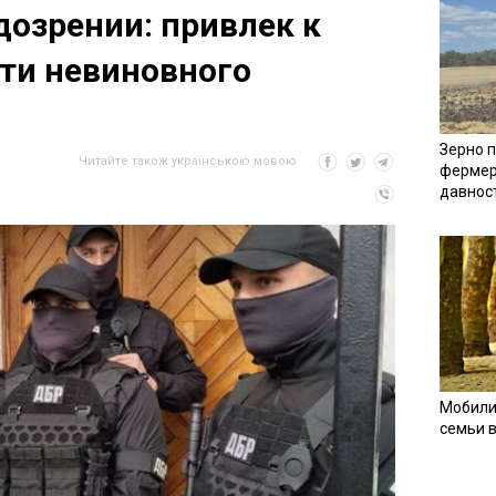
дозрении: привлек к
ти невиновного
Зерно п
Читайте також українською мовою
фермер
давнос
Мобили
семьи 