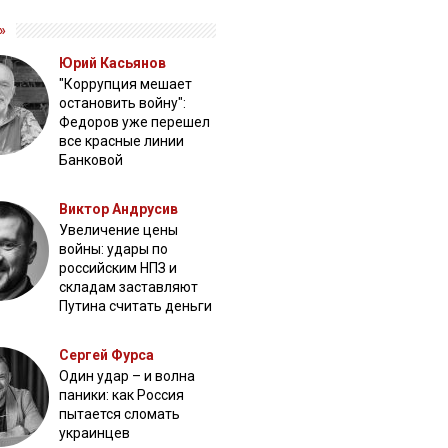
»
Юрий Касьянов
"Коррупция мешает
остановить войну":
Федоров уже перешел
все красные линии
Банковой
Виктор Андрусив
Увеличение цены
войны: удары по
российским НПЗ и
складам заставляют
Путина считать деньги
Сергей Фурса
Один удар – и волна
паники: как Россия
пытается сломать
украинцев