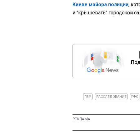
Киеве майора полиции
, ко
и "крышевать" городской са
Под
ГБР
РАССЛЕДОВАНИЕ
ГФС