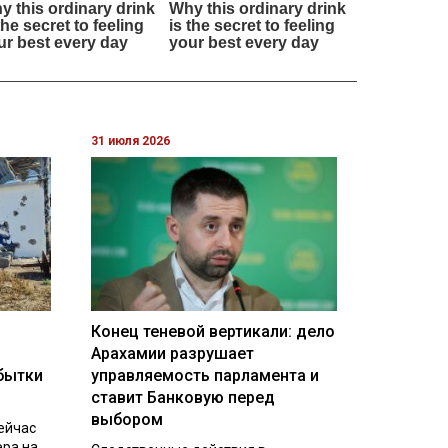
31 июля 2026
Конец теневой вертикали: дело
Арахамии разрушает
бытки
управляемость парламента и
ставит Банковую перед
выбором
ейчас
ера на