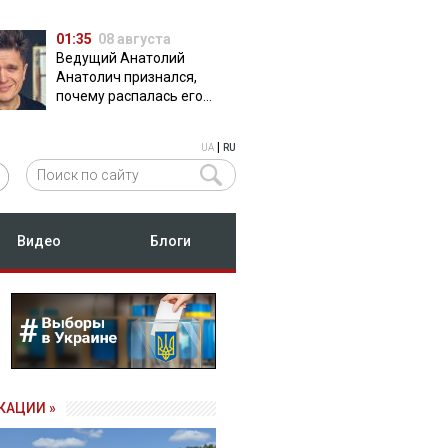
01:35
08 августа
Ведущий Анатолий
Анатолич признался,
почему распалась его
дружба с Остапчуком
|
UA
RU
Видео
Блоги
КАЦИИ »