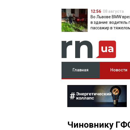
12:56
08 августа
Во Львове BMW вре
в здание: водитель 
пассажир в тяжело
состоянии
Главная
Новости
Чиновнику ГФС