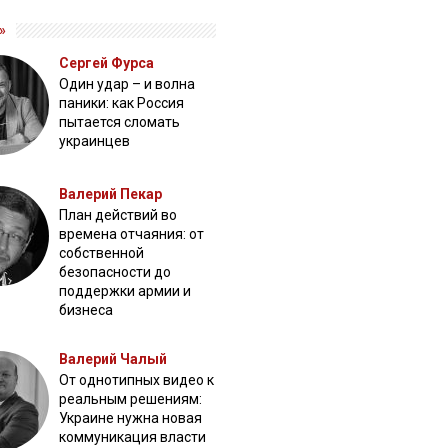
»
Сергей Фурса
Один удар – и волна
паники: как Россия
пытается сломать
украинцев
Валерий Пекар
План действий во
времена отчаяния: от
собственной
безопасности до
поддержки армии и
бизнеса
Валерий Чалый
От однотипных видео к
реальным решениям:
Украине нужна новая
коммуникация власти