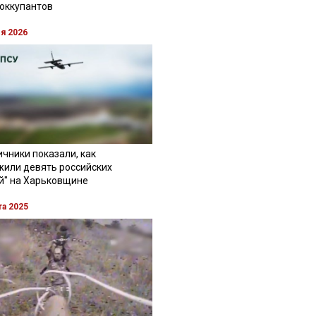
 оккупантов
ля 2026
чники показали, как
жили девять российских
й" на Харьковщине
та 2025