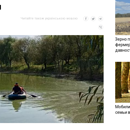
ы
Читайте також українською мовою
Зерно п
фермер
давнос
Мобили
семьи 