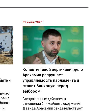
31 июля 2026
Конец теневой вертикали: дело
Арахамии разрушает
бытки
управляемость парламента и
ставит Банковую перед
выбором
ейчас
ера на
Следственные действия в
йонах
отношении ближайшего окружения
пр,
Давида Арахамии свидетельствуют