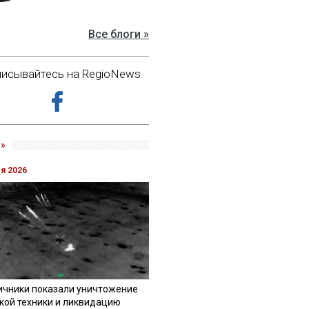
Все блоги »
исывайтесь на RegioNews
»
ля 2026
ичники показали уничтожение
кой техники и ликвидацию