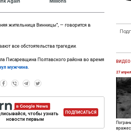
няя жительница Винницы", — говорится в
Подп
ают все обстоятельства трагедии.
ела Писаревщина Полтавского района во время
ВИДЕО 
нул мужчина.
27 апре
ПОДПИСАТЬСЯ
писывайся, чтобы узнать
новости первым
Погран
вражес