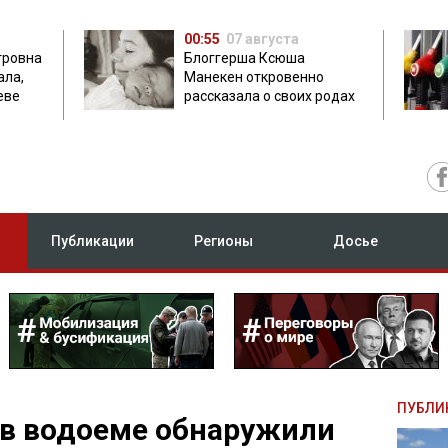
00:55
07 августа
тровна
Блоггерша Ксюша
ала,
Манекен откровенно
еве
рассказала о своих родах
Публикации
Регионы
Досье
ПУБЛИ
 в водоеме обнаружили