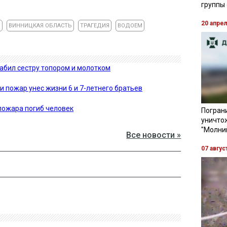
группы
20 апре
И
ВИННИЦКАЯ ОБЛАСТЬ
ТРАГЕДИЯ
ВОДОЕМ
абил сестру топором и молотком
ти пожар унес жизни 6 и 7-летнего братьев
пожара погиб человек
Пограни
уничто
"Молни
Все новости »
07 авгус