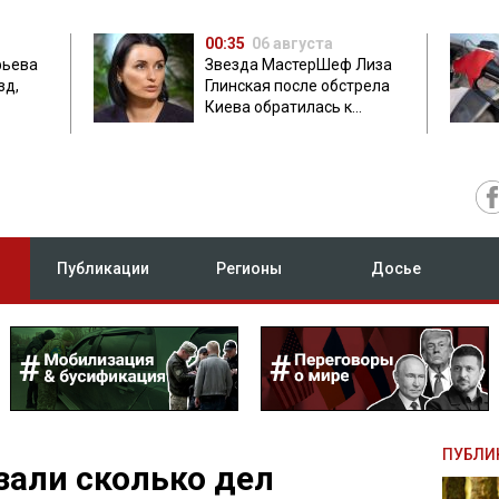
00:35
06 августа
фьева
Звезда МастерШеф Лиза
зд,
Глинская после обстрела
Киева обратилась к
с
россиянам
Публикации
Регионы
Досье
ПУБЛИ
зали сколько дел