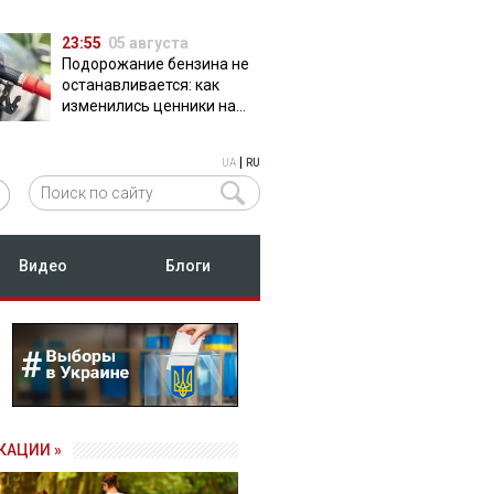
23:55
05 августа
Подорожание бензина не
останавливается: как
изменились ценники на
АЗС
|
UA
RU
Видео
Блоги
КАЦИИ »