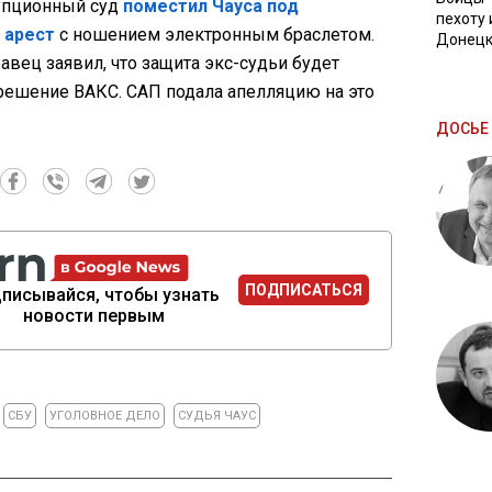
упционный суд
поместил Чауса под
пехоту 
 арест
с ношением электронным браслетом.
Донецк
авец заявил, что защита экс-судьи будет
 решение ВАКС. САП подала апелляцию на это
ДОСЬЕ 
ПОДПИСАТЬСЯ
писывайся, чтобы узнать
новости первым
СБУ
УГОЛОВНОЕ ДЕЛО
СУДЬЯ ЧАУС