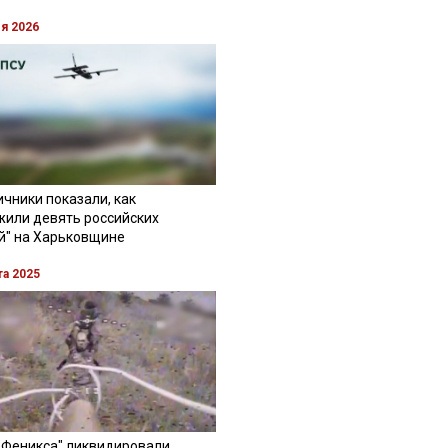
ля 2026
чники показали, как
жили девять российских
й" на Харьковщине
та 2025
"Феникса" ликвидировали