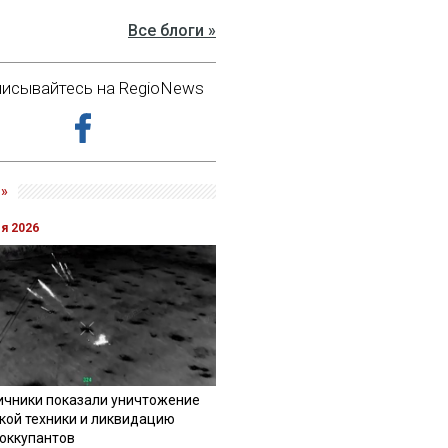
Все блоги »
исывайтесь на RegioNews
»
ля 2026
ичники показали уничтожение
кой техники и ликвидацию
 оккупантов