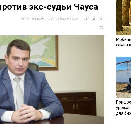
против экс-судьи Чауса
Читайте також українською мовою
Мобили
семьи 
Прифро
урожай
для би