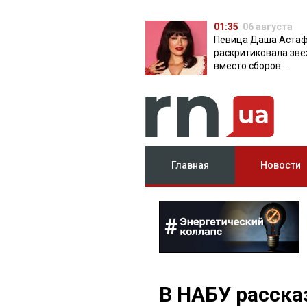
01:35
06 августа
Певица Даша Аста
раскритиковала зве
вместо сборов
публикующих фото 
вечеринок
Главная
Новости
В НАБУ расска