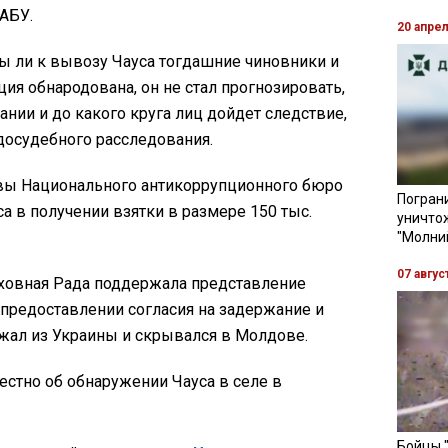
НАБУ.
20 апре
ны ли к вывозу Чауса тогдашние чиновники и
ия обнародована, он не стал прогнозировать,
ании и до какого круга лиц дойдет следствие,
досудебного расследования.
тивы Национального антикоррупционного бюро
Пограни
а в получении взятки в размере 150 тыс.
уничто
"Молни
07 авгус
рховная Рада поддержала представление
предоставлении согласия на задержание и
ежал из Украины и скрывался в Молдове.
вестно об обнаружении Чауса в селе в
Бойцы 