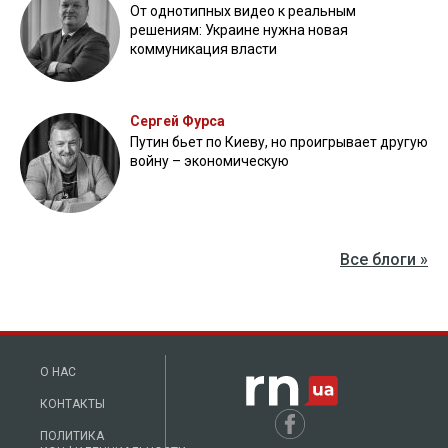
Бойцы "Феникса" ликвидировали пехоту и бронетехнику
врага в Донецкой области
Все видео »
ПУБЛИКАЦИИ »