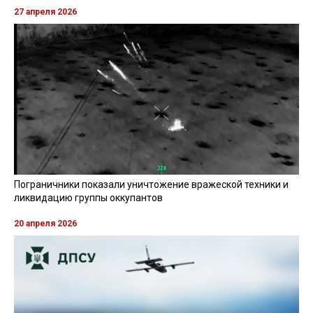
Информацию об избиении нардепа
подтвердил замглавы МВД
Добавил, что побили "не сильно"
Фото из открытых источников
Читайте також
українською мовою
Антон Геращенко сообщил, что нардепа Юрченко
действительно избили
Это сказал Антон Геращенко в
комментарии
"Стране"
, передаёт
RegioNews
.
Замглавы МВД Антон Геращенко подтвердил