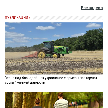
Нардеп Семенченко проиграл в суде дело о возврате
воинских званий
30 ноября 2020, 17:26
Олег Тягнибок планирует баллотироваться в Верховную
Раду, - СМИ
30 ноября 2020, 16:23
Все новости »
ВИДЕО »
27 апреля 2026