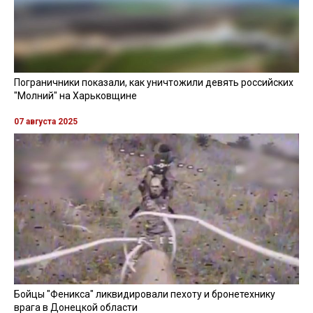
информацию об избиении нардепа Юрченко.
Да, побили. Не сильно. Заявитель сам
Юрченко, - сообщил Геращенко.
Напомним, ранее сообщалось, что
в Киеве побили
нардепа Юрченко, которого подозревают в
коррупции.
НАРДЕП
МИНИСТЕРСТВО
АНТОН ГЕРАЩЕНКО
ИЗБИЕНИЕ
ЧИТАЙТЕ ТАКОЖ »
Помощник нардепа Сухова устроил ДТП в нетрезвом
состоянии и получил только штраф
09 декабря 2020, 12:09