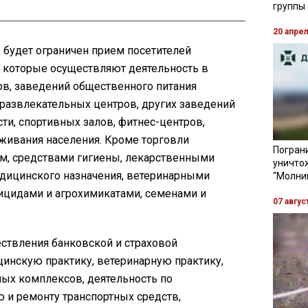
группы
20 апре
, будет ограничен прием посетителей
, которые осуществляют деятельность в
ов, заведений общественного питания
о-развлекательных центров, других заведений
ти, спортивных залов, фитнес-центров,
уживания населения. Кроме торговли
Пограни
им, средствами гигиены, лекарственными
уничто
дицинского назначения, ветеринарными
"Молни
тицидами и агрохимикатами, семенами и
07 авгус
ествления банковской и страховой
цинскую практику, ветеринарную практику,
ных комплексов, деятельность по
 и ремонту транспортных средств,