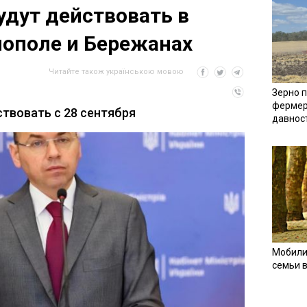
удут действовать в
нополе и Бережанах
Читайте також українською мовою
Зерно п
фермер
ствовать с 28 сентября
давнос
Мобили
семьи 