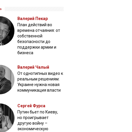
»
Валерий Пекар
План действий во
времена отчаяния: от
собственной
безопасности до
поддержки армии и
бизнеса
Валерий Чалый
От однотипных видео к
реальным решениям:
Украине нужна новая
коммуникация власти
Сергей Фурса
Путин бьет по Киеву,
но проигрывает
другую войну –
экономическую