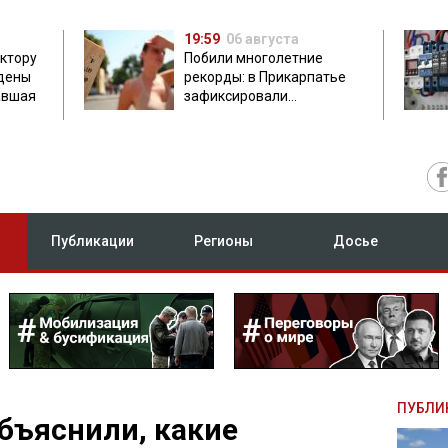
19:59
06 августа
ектору
Побили многолетние
дены
рекорды: в Прикарпатье
авшая
зафиксировали
аномальную жару до 37
градусов
Публикации
Регионы
Досье
ПУБЛИ
бъяснили, какие