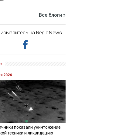
Все блоги »
исывайтесь на RegioNews
»
ля 2026
ичники показали уничтожение
кой техники и ликвидацию