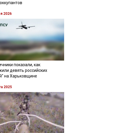
 оккупантов
ля 2026
чники показали, как
жили девять российских
й" на Харьковщине
та 2025