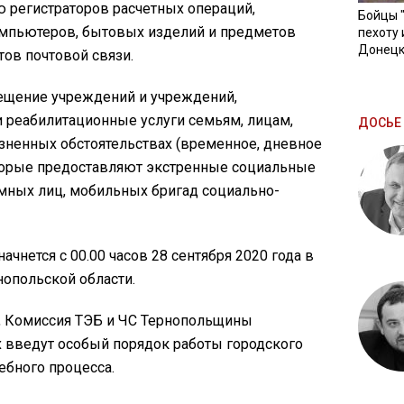
 регистраторов расчетных операций,
Бойцы 
омпьютеров, бытовых изделий и предметов
пехоту 
Донецк
тов почтовой связи.
ещение учреждений и учреждений,
реабилитационные услуги семьям, лицам,
ДОСЬЕ 
ненных обстоятельствах (временное, дневное
оторые предоставляют экстренные социальные
омных лиц, мобильных бригад социально-
ачнется с 00.00 часов 28 сентября 2020 года в
нопольской области.
а, Комиссия ТЭБ и ЧС Тернопольщины
ах введут особый порядок работы городского
ебного процесса.