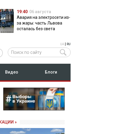
19:40
06 августа
Авария на электросети из-
за жары: часть Львова
осталась без света
|
UA
RU
Видео
Блоги
КАЦИИ »