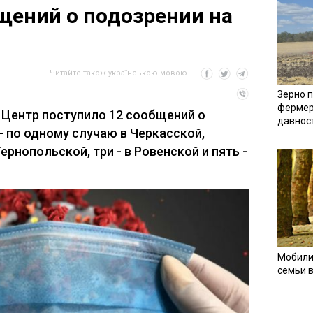
щений о подозрении на
Читайте також українською мовою
Зерно п
фермер
в Центр поступило 12 сообщений о
давнос
- по одному случаю в Черкасской,
ернопольской, три - в Ровенской и пять -
Мобили
семьи 