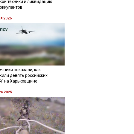
кой техники и ликвидацию
 оккупантов
ля 2026
чники показали, как
жили девять российских
й" на Харьковщине
та 2025