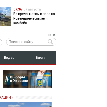
07:36
07 августа
Во время жатвы в поле на
Ровенщине вспыхнул
комбайн
|
UA
RU
Видео
Блоги
КАЦИИ »