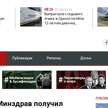
08:26
07 августа
Выпрыгнула с седьмого
дин
этажа: в Одессе погибла
12-летняя девочка,
приехавшая на отдых
Публикации
Регионы
Досье
ПУБЛИ
Минздрав получил