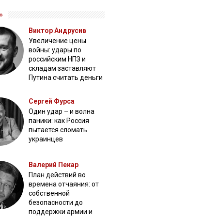
»
Виктор Андрусив
Увеличение цены
войны: удары по
российским НПЗ и
складам заставляют
Путина считать деньги
Сергей Фурса
Один удар – и волна
паники: как Россия
пытается сломать
украинцев
Валерий Пекар
План действий во
времена отчаяния: от
собственной
безопасности до
поддержки армии и