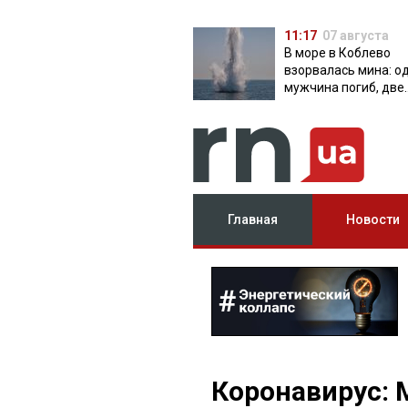
11:17
07 августа
В море в Коблево
взорвалась мина: о
мужчина погиб, две
женщины ранены
Главная
Новости
Коронавирус: 