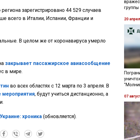
вражес
группы
 региона зарегистрировано 44 529 случаев
ше всего в Италии, Испании, Франции и
20 апре
тальные. В целом же от коронавируса умерло
на
закрывает пассажирское авиасообщение
с в мире.
Пограни
уничто
"Молни
нтин
во всех областях с 12 марта по 3 апреля. В
е мероприятия
, будут учиться дистанционно, а
07 авгус
и.
Украине: хроника
(обновляется).