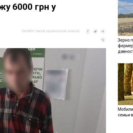
ажу 6000 грн у
Читайте також українською мовою
Зерно п
фермер
давнос
Мобили
семьи 