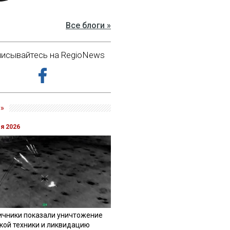
Все блоги »
исывайтесь на RegioNews
»
ля 2026
ичники показали уничтожение
кой техники и ликвидацию