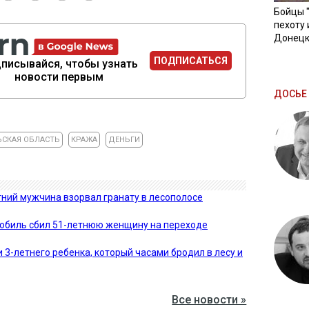
Бойцы 
пехоту 
Донецк
ПОДПИСАТЬСЯ
писывайся, чтобы узнать
новости первым
ДОСЬЕ 
СКАЯ ОБЛАСТЬ
КРАЖА
ДЕНЬГИ
тний мужчина взорвал гранату в лесополосе
мобиль сбил 51-летнюю женщину на переходе
 3-летнего ребенка, который часами бродил в лесу и
Все новости »