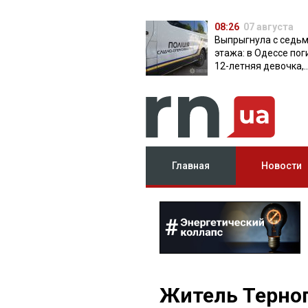
08:26
07 августа
Выпрыгнула с седь
этажа: в Одессе пог
12-летняя девочка,
приехавшая на отд
Главная
Новости
Житель Терно