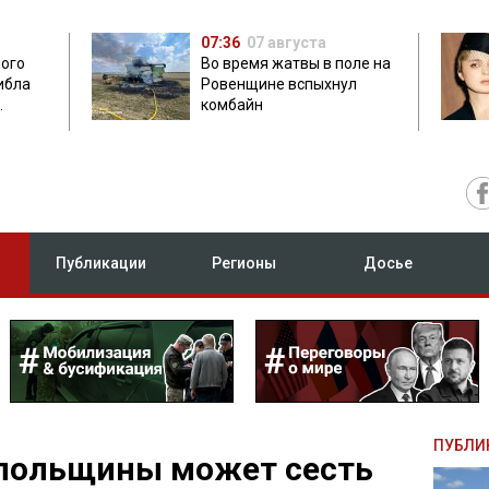
07:36
07 августа
мого
Во время жатвы в поле на
ибла
Ровенщине вспыхнул
комбайн
ых
Публикации
Регионы
Досье
ПУБЛИ
польщины может сесть