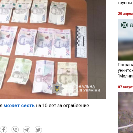
группы
20 апре
Пограни
уничто
"Молни
07 авгус
ля
может сесть
на 10 лет за ограбление