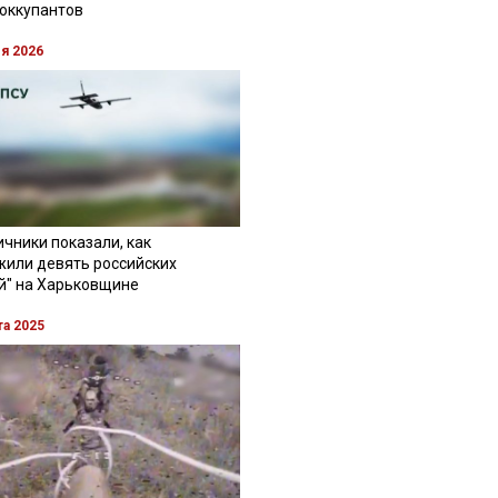
 оккупантов
ля 2026
чники показали, как
жили девять российских
й" на Харьковщине
та 2025