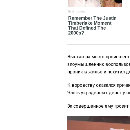
Выехав на место происшеств
злоумышленник воспользова
проник в жилье и похитил д
К воровству оказался прича
Часть украденных денег у н
За совершенное ему грозит 