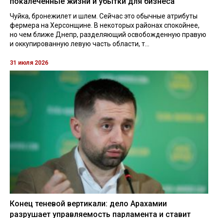
покалеченные жизни и убытки для бизнеса
Чуйка, бронежилет и шлем. Сейчас это обычные атрибуты
фермера на Херсонщине. В некоторых районах спокойнее,
но чем ближе Днепр, разделяющий освобожденную правую
и оккупированную левую часть области, т...
31 июля 2026
Конец теневой вертикали: дело Арахамии
разрушает управляемость парламента и ставит