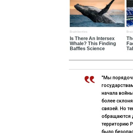
"Мы порядочн
государствам
начала войны
более склоня
связей. Но те
обращаются д
территорию Р
было безопас