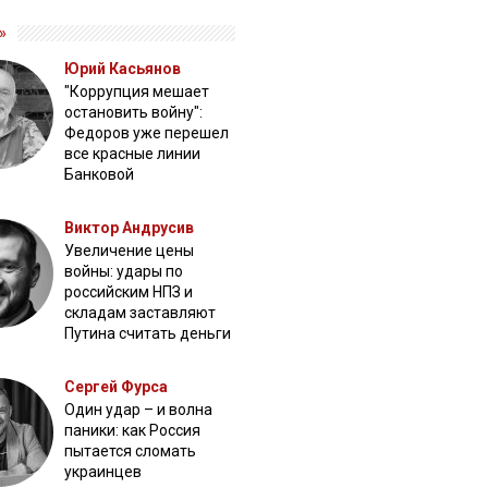
»
Юрий Касьянов
"Коррупция мешает
остановить войну":
Федоров уже перешел
все красные линии
Банковой
Виктор Андрусив
Увеличение цены
войны: удары по
российским НПЗ и
складам заставляют
Путина считать деньги
Сергей Фурса
Один удар – и волна
паники: как Россия
пытается сломать
украинцев