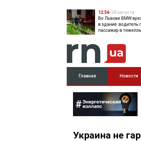
12:56
08 августа
Во Львове BMW вре
в здание: водитель 
пассажир в тяжело
состоянии
Главная
Новости
Украина не га