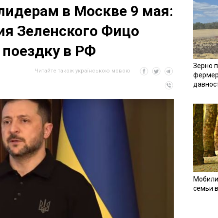
идерам в Москве 9 мая:
ия Зеленского Фицо
 поездку в РФ
Зерно п
Читайте також українською мовою
фермер
давнос
Мобили
семьи 