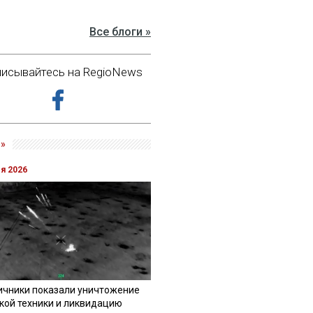
Все блоги »
исывайтесь на RegioNews
»
ля 2026
ичники показали уничтожение
кой техники и ликвидацию