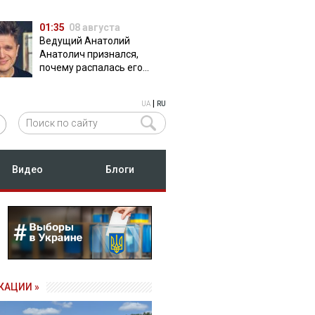
01:35
08 августа
Ведущий Анатолий
Анатолич признался,
почему распалась его
дружба с Остапчуком
|
UA
RU
Видео
Блоги
КАЦИИ »