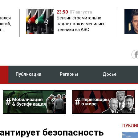
23:50
07 августа
зался
Бензин стремительно
погиб,
падает: как изменились
м
ценники на АЗС
Публикации
Регионы
Досье
ПУБЛИ
рантирует безопасность