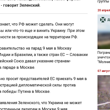
группы
 - говорит Зеленский.
20 апре
 знает, что РФ может сделать. Они могут
 или что-то еще и винить Украину. При этом
нности за происходящее на территории РФ.
равительство на парад 9 мая в Москву
Пограни
Индии и Бразилии, а также стран ЕС — Словакии
уничто
пейский Союз давал указание странам-
"Молни
в параде в Москве.
07 авгус
но просит представителей ЕС приехать 9 мая в
нстрацией дипломатической силы против
а победы Путина в Москве.
заявления Зеленского, что Украина не может
ностранным лидерам в Москве 9 мая,