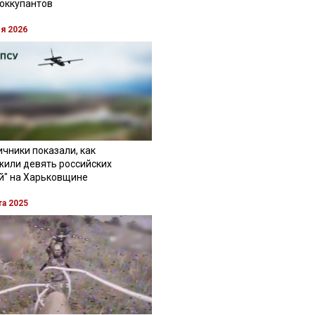
 оккупантов
ля 2026
чники показали, как
жили девять российских
й" на Харьковщине
та 2025