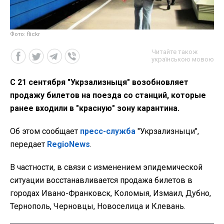
Фото: flickr
Читайте також
українською мовою
С 21 сентября "Укрзализныця" возобновляет
продажу билетов на поезда со станций, которые
ранее входили в "красную" зону карантина.
Об этом сообщает
пресс-служба
"Укрзализныци",
передает
RegioNews
.
В частности, в связи с изменением эпидемической
ситуации восстанавливается продажа билетов в
городах Ивано-Франковск, Коломыя, Измаил, Дубно,
Тернополь, Черновцы, Новоселица и Клевань.