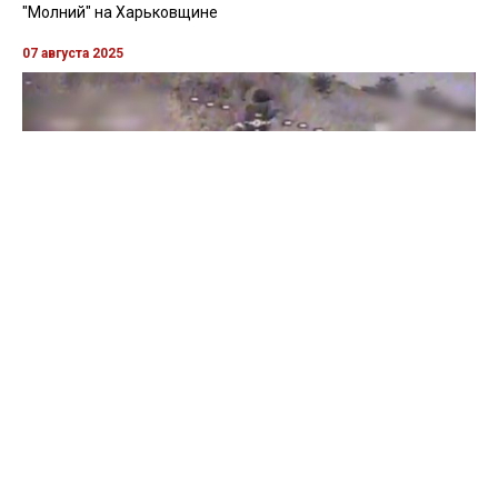
"Молний" на Харьковщине
07 августа 2025
Бойцы "Феникса" ликвидировали пехоту и бронетехнику
врага в Донецкой области
Все видео »
ПУБЛИКАЦИИ »