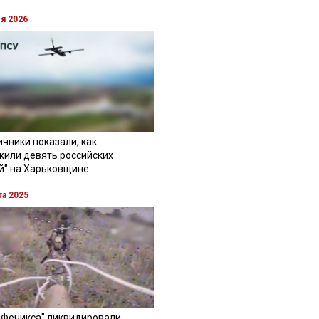
ля 2026
чники показали, как
жили девять российских
й" на Харьковщине
та 2025
"Феникса" ликвидировали