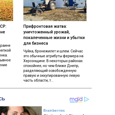
СР:
Прифронтовая жатва:
ине
уничтоженный урожай,
покалеченные жизни и убытки
для бизнеса
краине
репкой
Чуйка, бронежилет и шлем. Сейчас
енка.
это обычные атрибуты фермера на
рывное
Херсонщине. В некоторых районах
ение
спокойнее, но чем ближе Днепр,
разделяющий освобожденную
правую и оккупированную левую
часть области, т...