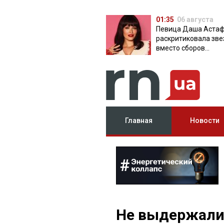
01:35
06 августа
Певица Даша Аста
раскритиковала зве
вместо сборов
публикующих фото 
вечеринок
Главная
Новости
Не выдержали