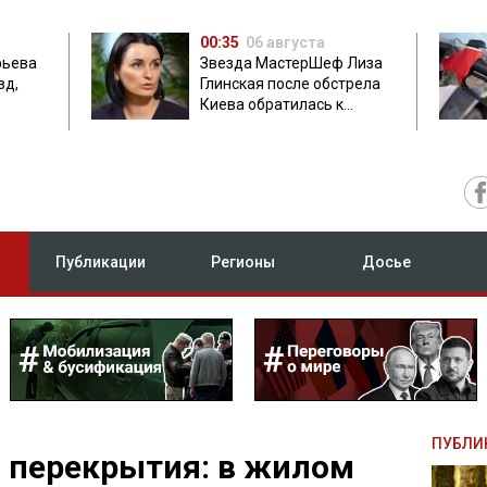
00:35
06 августа
фьева
Звезда МастерШеф Лиза
зд,
Глинская после обстрела
Киева обратилась к
с
россиянам
Публикации
Регионы
Досье
ПУБЛИ
 перекрытия: в жилом