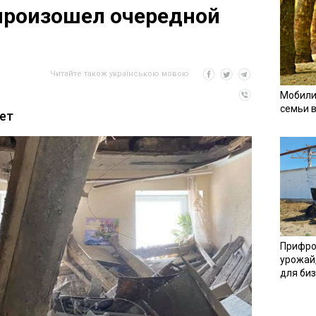
произошел очередной
Читайте також українською мовою
Мобили
семьи 
ет
Прифро
урожай
для би