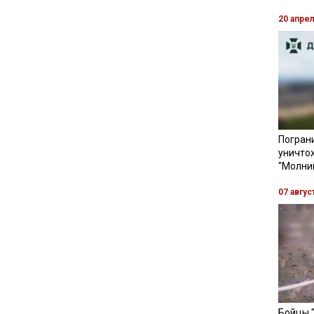
20 апре
Пограни
уничто
"Молни
07 авгус
Бойцы 