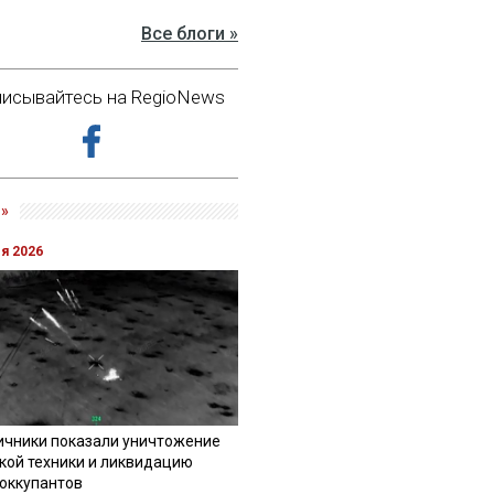
Все блоги »
исывайтесь на RegioNews
»
ля 2026
ичники показали уничтожение
кой техники и ликвидацию
 оккупантов