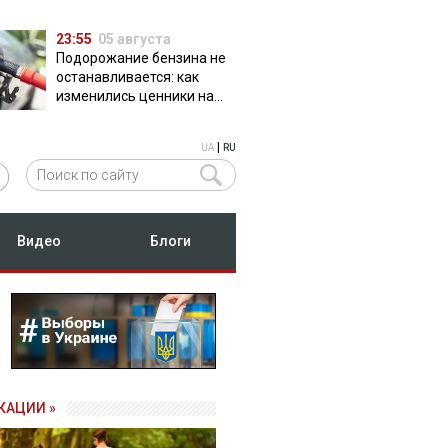
23:55
05 августа
Подорожание бензина не
останавливается: как
изменились ценники на
АЗС
|
UA
RU
Видео
Блоги
КАЦИИ »