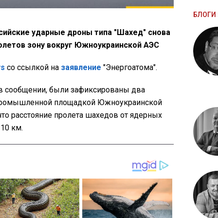
БЛОГИ 
оссийские ударные дроны типа "Шахед" снова
олетов зону вокруг Южноукраинской АЭС
ws
со ссылкой на
заявление
"Энергоатома".
я в сообщении, были зафиксированы два
 промышленной площадкой Южноукраинской
что расстояние пролета шахедов от ядерных
10 км.