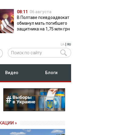
08:11
06 августа
В Полтаве псевдоадвокат
обманул мать погибшего
защитника на 1,75 млн грн
|
UA
RU
Видео
Блоги
КАЦИИ »