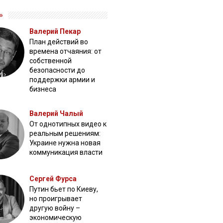
»
Валерий Пекар
План действий во
времена отчаяния: от
собственной
безопасности до
поддержки армии и
бизнеса
Валерий Чалый
От однотипных видео к
реальным решениям:
Украине нужна новая
коммуникация власти
Сергей Фурса
Путин бьет по Киеву,
но проигрывает
другую войну –
экономическую