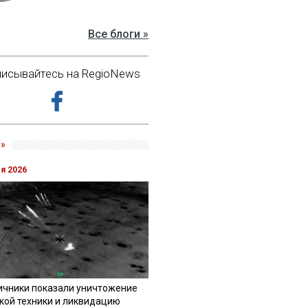
Все блоги »
исывайтесь на RegioNews
»
ля 2026
ичники показали уничтожение
кой техники и ликвидацию