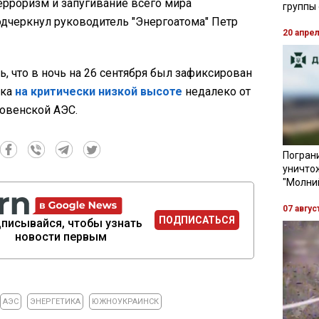
ерроризм и запугивание всего мира
группы
одчеркнул руководитель "Энергоатома" Петр
20 апре
, что в ночь на 26 сентября был зафиксирован
ика
на критически низкой высоте
недалеко от
овенской АЭС.
Пограни
уничто
"Молни
07 авгус
ПОДПИСАТЬСЯ
писывайся, чтобы узнать
новости первым
АЭС
ЭНЕРГЕТИКА
ЮЖНОУКРАИНСК