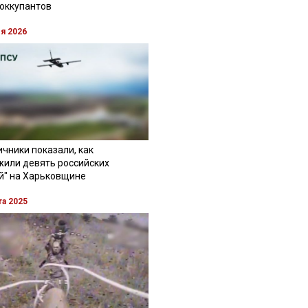
 оккупантов
ля 2026
чники показали, как
жили девять российских
й" на Харьковщине
та 2025