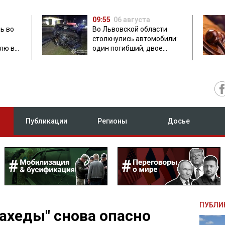
09:55
06 августа
ь во
Во Львовской области
столкнулись автомобили:
лю в
один погибший, двое
травмированных
Публикации
Регионы
Досье
ПУБЛИ
ахеды" снова опасно