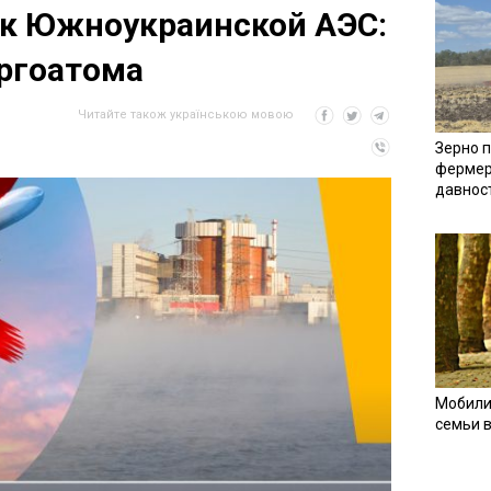
 к Южноукраинской АЭС:
ргоатома
Читайте також українською мовою
Зерно п
фермер
давнос
Мобили
семьи 