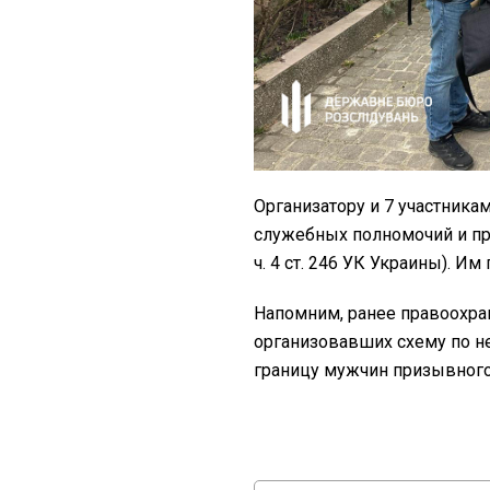
Организатору и 7 участник
служебных полномочий и пров
ч. 4 ст. 246 УК Украины). И
Напомним, ранее правоохр
организовавших схему по н
границу мужчин призывного