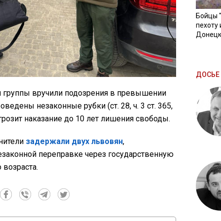
Бойцы 
пехоту 
Донецк
ДОСЬЕ 
ам группы вручили подозрения в превышении
едены незаконные рубки (ст. 28, ч. 3 ст. 365,
м грозит наказание до 10 лет лишения свободы.
анители
задержали двух львовян
,
езаконной переправке через государственную
 возраста.