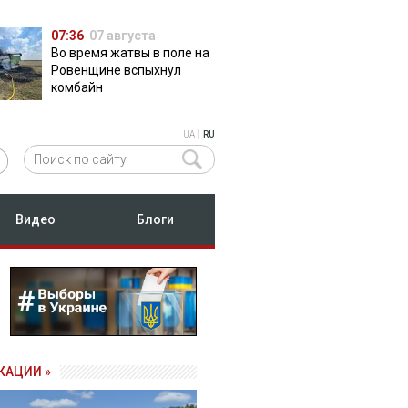
07:36
07 августа
Во время жатвы в поле на
Ровенщине вспыхнул
комбайн
|
UA
RU
Видео
Блоги
КАЦИИ »