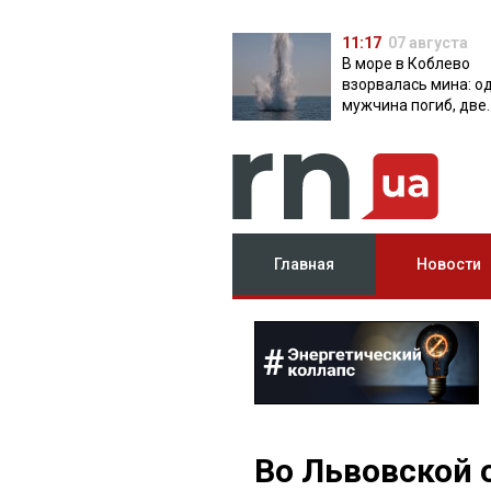
11:17
07 августа
В море в Коблево
взорвалась мина: о
мужчина погиб, две
женщины ранены
Главная
Новости
Во Львовской 