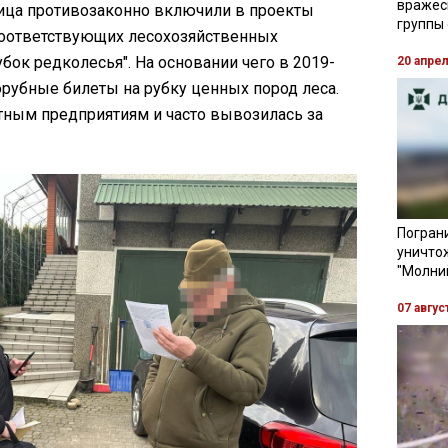
вражес
лица противозаконно включили в проекты
группы
соответствующих лесохозяйственных
бок редколесья". На основании чего в 2019-
20 апре
рубные билеты на рубку ценных пород леса.
тным предприятиям и часто вывозилась за
Пограни
уничто
"Молни
07 авгус