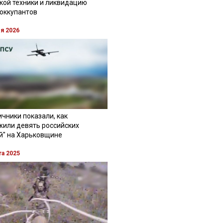
кой техники и ликвидацию
 оккупантов
ля 2026
чники показали, как
жили девять российских
й" на Харьковщине
та 2025