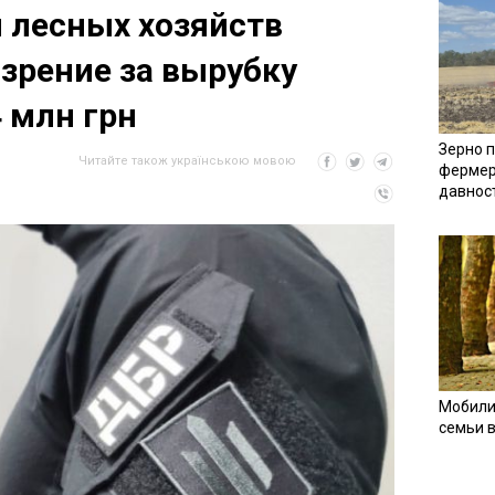
 лесных хозяйств
зрение за вырубку
4 млн грн
Зерно п
Читайте також українською мовою
фермер
давнос
Мобили
семьи 