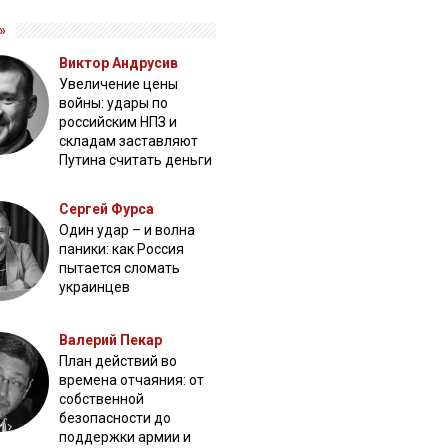
»
Виктор Андрусив
Увеличение цены
войны: удары по
российским НПЗ и
складам заставляют
Путина считать деньги
Сергей Фурса
Один удар – и волна
паники: как Россия
пытается сломать
украинцев
Валерий Пекар
План действий во
времена отчаяния: от
собственной
безопасности до
поддержки армии и