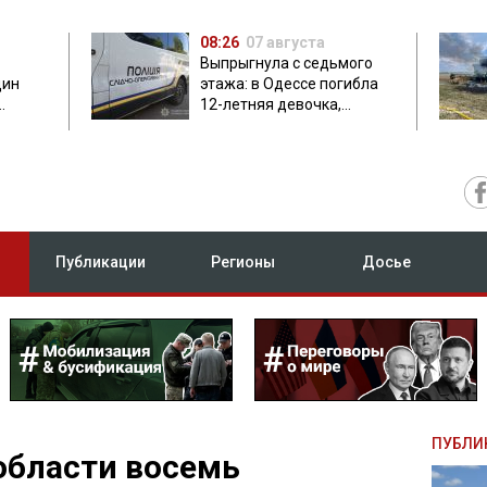
08:26
07 августа
Выпрыгнула с седьмого
дин
этажа: в Одессе погибла
12-летняя девочка,
приехавшая на отдых
Публикации
Регионы
Досье
ПУБЛИ
области восемь