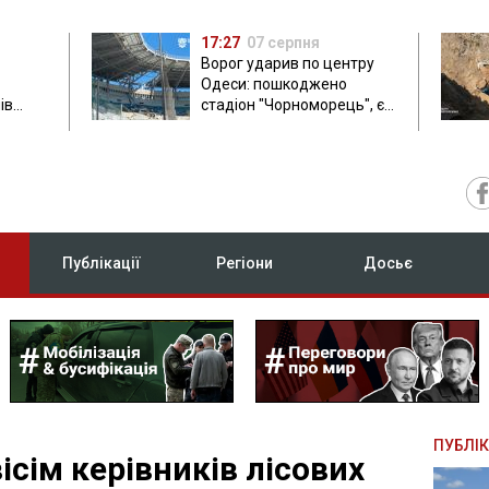
17:27
07 серпня
Ворог ударив по центру
Одеси: пошкоджено
ів
стадіон "Чорноморець", є
ла: в
постраждала
Публікації
Регіони
Досьє
ПУБЛІК
ісім керівників лісових