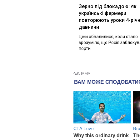
Зерно під блокадою: як
українські фермери
повторюють уроки 4-річн
давнини
Ціни обвалилися, коли стало
зрозуміло, що Росія заблоку
порти