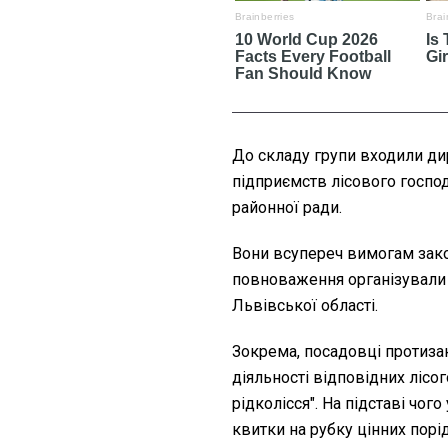
До складу групи входили ди
підприємств лісового господ
районної ради.
Вони всупереч вимогам зак
повноваження організували н
Львівської області.
Зокрема, посадовці протиза
діяльності відповідних ліс
рідколісся". На підставі чог
квитки на рубку цінних пор