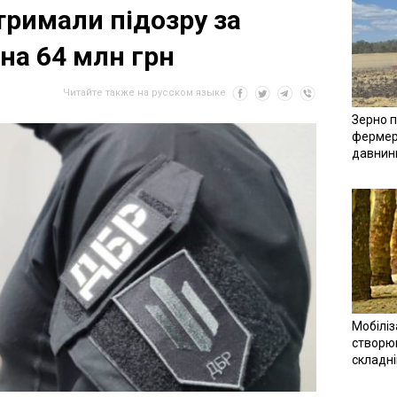
тримали підозру за
на 64 млн грн
Читайте также на русском языке
Зерно п
фермер
давнин
Мобіліз
створюв
складн