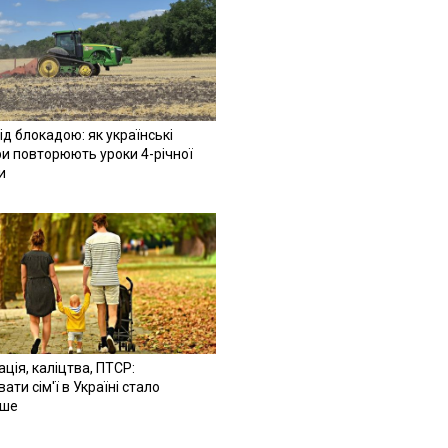
ід блокадою: як українські
и повторюють уроки 4-річної
и
ація, каліцтва, ПТСР:
ати сім'ї в Україні стало
іше