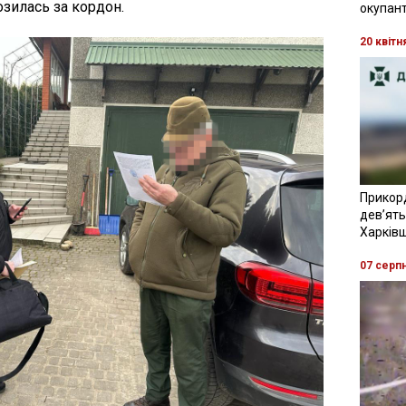
озилась за кордон.
окупант
20 квітн
Прикор
девʼять
Харків
07 серп