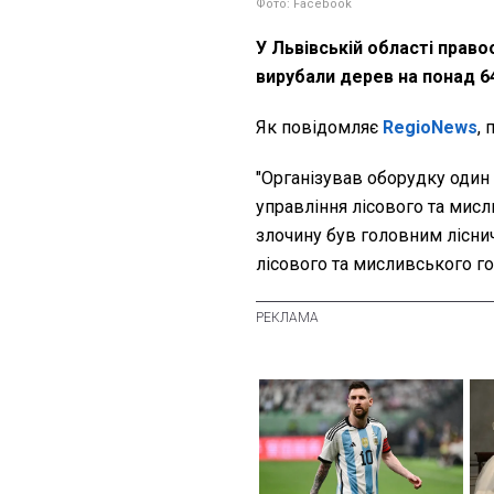
Фото: Facebook
У Львівській області право
вирубали дерев на понад 6
Як повідомляє
RegioNews
,
"Організував оборудку один 
управління лісового та мисл
злочину був головним лісни
лісового та мисливського го