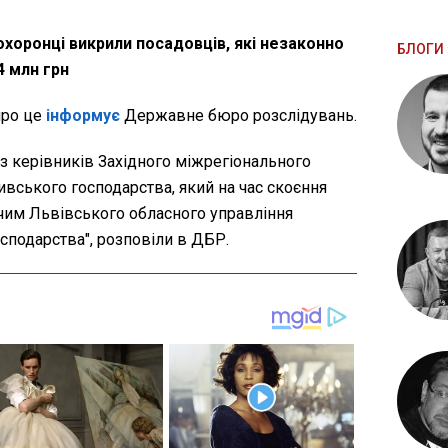
охоронці викрили посадовців, які незаконно
БЛОГИ 
4 млн грн
 про це
інформує
Державне бюро розслідувань.
з керівників Західного міжрегіонального
ивського господарства, який на час скоєння
чим Львівського обласного управління
сподарства", розповіли в ДБР.