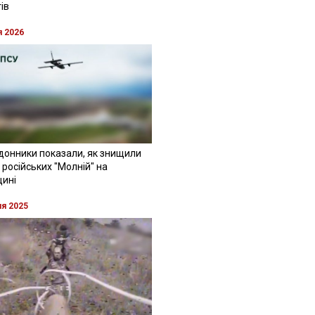
ів
я 2026
донники показали, як знищили
 російських "Молній" на
щині
ня 2025