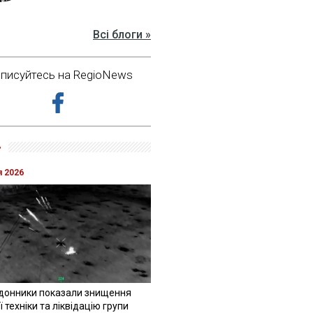
Всі блоги »
дписуйтесь на RegioNews
»
я 2026
донники показали знищення
 техніки та ліквідацію групи