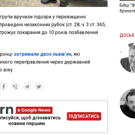
Бійці "
бронете
 групи вручили підозри у перевищенні
ведені незаконних рубок (ст. 28, ч. 3 ст. 365,
 загрожує покарання до 10 років позбавлення
ДОСЬЄ
оронці
затримали двох львів’ян
, які
онного переправлення через державний
 віку.
ПІДПИСАТИСЬ
писуйся, щоб дізнаватись
новини першим