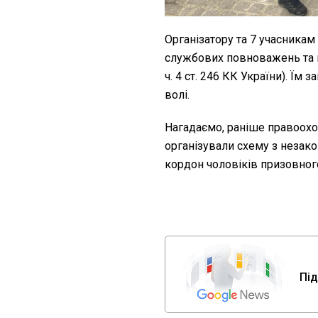
Організатору та 7 учасникам
службових повноважень та про
ч. 4 ст. 246 КК України). Їм
волі.
Нагадаємо, раніше правоох
організували схему з незак
кордон чоловіків призовного
Під