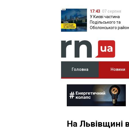
17:43
07 серпня
У Києві частина
Подільського та
Оболонського район
залишилася без світ
чому причина
Головна
Новини
На Львівщині в