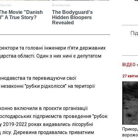
Пі
ректори та головні інженери п’яти державних
арства області. Один з них нині є депутатом
ВІДЕО 
27 квітн
онодавства та перевищуючи свої
езаконні "рубки рідколісся" на території
конно включили в проєкти організації
огосподарських підприємств проведення "рубок
о у 2019-2022 роках видавались лісорубні
Прикор
ід лісу. Деревина продавалась приватним
ворожої