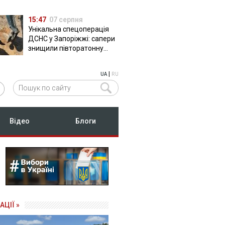
15:47
07 серпня
Унікальна спецоперація
ДСНС у Запоріжжі: сапери
знищили півторатонну
російську авіабомбу
ФАБ-500
|
UA
RU
Відео
Блоги
АЦІЇ »