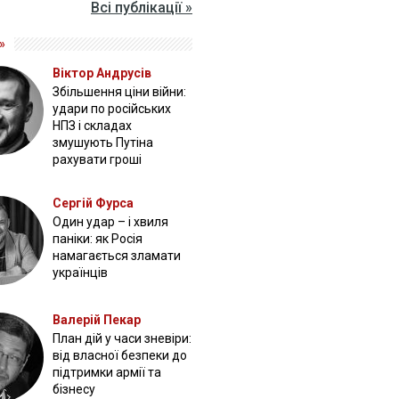
Всі публікації »
»
Віктор Андрусів
Збільшення ціни війни:
удари по російських
НПЗ і складах
змушують Путіна
рахувати гроші
Сергій Фурса
Один удар – і хвиля
паніки: як Росія
намагається зламати
українців
Валерій Пекар
План дій у часи зневіри:
від власної безпеки до
підтримки армії та
бізнесу