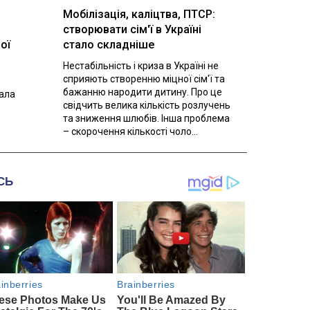
Мобілізація, каліцтва, ПТСР:
створювати сім'ї в Україні
ої
стало складніше
Нестабільність і криза в Україні не
сприяють створенню міцної сім'ї та
бажанню народити дитину. Про це
вала
свідчить велика кількість розлучень
та зниження шлюбів. Інша проблема
– скорочення кількості чоло...