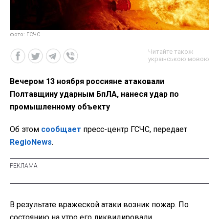
фото: ГСЧС
Читайте також
українською мовою
Вечером 13 ноября россияне атаковали
Полтавщину ударным БпЛА, нанеся удар по
промышленному объекту
Об этом
сообщает
пресс-центр ГСЧС, передает
RegioNews
.
В результате вражеской атаки возник пожар. По
состоянию на утро его ликвидировали.