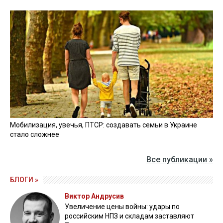
Россияне атаковали Сумщину: попали в дачный кооператив
04 февраля 2025, 10:38
В Херсонской области в результате обстрелов погиб один
человек, еще 9 ранены
04 февраля 2025, 09:38
Все новости »
ВИДЕО »
27 апреля 2026
Пограничники показали уничтожение вражеской техники и