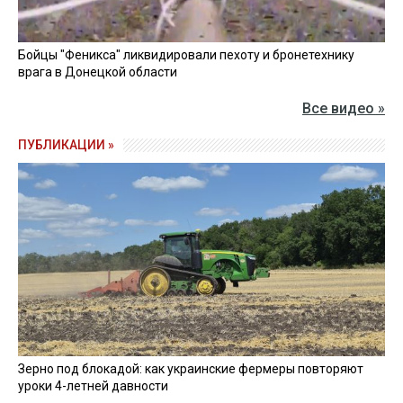
Харьковской области раздался взрыв. Оккупанты
атаковали город баллистической ракетой
.
Частично разрушены административные здания и
пятиэтажное здание.
Сообщалось о 38 раненых и
пяти погибших.
ВОЙНА
СИНЕГУБОВ ОЛЕГ ВАСИЛЬЕВИЧ
ПОГИБШИЕ
ГСЧС
ДЕТИ
ХАРЬКОВСКАЯ ОБЛАСТЬ
РАКЕТНЫЙ УДАР
ПОСТРАДАВШИЕ
ИЗЮМ
ЧИТАЙТЕ ТАКОЖ »
Россияне ударили баллистикой по центру Изюма: много
погибших и раненых
04 февраля 2025, 12:26