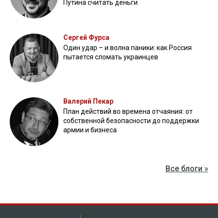
ликвидацию группы оккупантов
20 апреля 2026
Пограничники показали, как уничтожили девять российских
"Молний" на Харьковщине
07 августа 2025