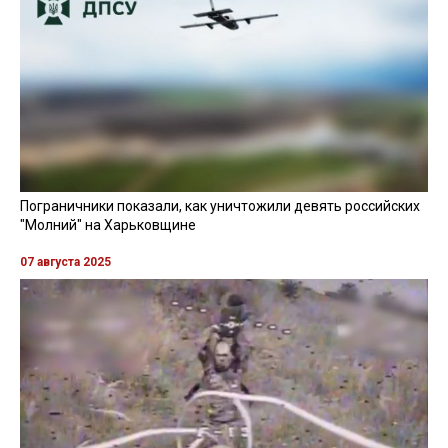
По его словам, людей под завалами нет. В результате
обстрела повреждены 170 квартир, в которых
выбиты окна.
"Более 40 человек обратились за медицинской
помощью, 24 человека госпитализированы, трое из
них в тяжелом состоянии. Среди пострадавших
мальчик 6 лет и девушка 16 лет. Состояние —
среднее", — говорится в сообщении.
В прессцентре ГСЧС Украины
добавили
, что в Изюме
пострадали 43 человека.
Напомним, днем 4 февраля в городе Изюм