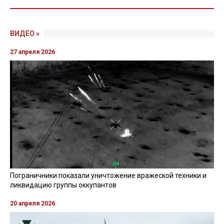
04 февраля 2025, 15:25
Ракетный удар по Изюму: пострадали
более 40 человек, спасательную
операцию завершили
фото: Харьковская ОВА
Читайте також
українською мовою
Из-за ракетных обстрелов Изюма на Харьковщине
пострадали более 40 человек, пятеро
гражданских погибли. Поисково-спасательная
операция завершена
Об этом
сообщил
начальник Харьковской ОВА
Олег
Синегубов
, передает
RegioNews
.