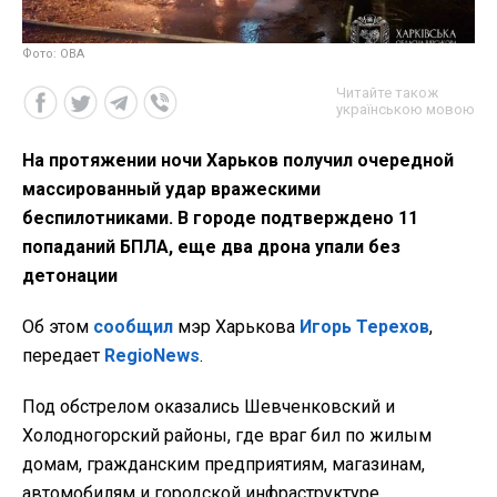
Фото: ОВА
Читайте також
українською мовою
На протяжении ночи Харьков получил очередной
массированный удар вражескими
беспилотниками. В городе подтверждено 11
попаданий БПЛА, еще два дрона упали без
детонации
Об этом
сообщил
мэр Харькова
Игорь Терехов
,
передает
RegioNews
.
Под обстрелом оказались Шевченковский и
Холодногорский районы, где враг бил по жилым
домам, гражданским предприятиям, магазинам,
автомобилям и городской инфраструктуре.