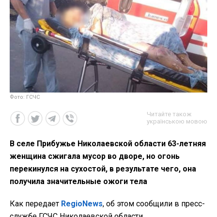
Фото: ГСЧС
Читайте також
українською мовою
В селе Прибужье Николаевской области 63-летняя
женщина сжигала мусор во дворе, но огонь
перекинулся на сухостой, в результате чего, она
получила значительные ожоги тела
Как передает
RegioNews
, об этом сообщили в пресс-
службе ГСЧС Николаевской области.