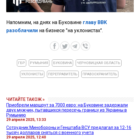
Напомним, на днях на Буковине
главу ВВК
разоблачили
на бизнесе "на уклонистах".
ГБР
РУМЫНИЯ
БУКОВИНА
ЧЕРНОВИЦКАЯ ОБЛАСТЬ
УКЛОНИСТЫ
ПЕРЕПРАВИТЕЛЬ
ПРАВООХРАНИТЕЛЬ
ЧИТАЙТЕ ТАКОЖ »
Приобрели маршрут за 7000 евро: на Буковине задержали
двух мужчин, пытавшихся пересечь границу из Украины в
Румынию
29 апреля 2025, 13:33
Сотрудник Минобороны и Генштаба ВСУ предлагал за 12-16
тысяч долларов сняться с военного учета
29 апреля 2025, 12:40