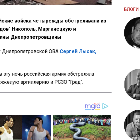
БЛОГИ 
йские войска четырежды обстреливали из
адов" Никополь, Марганецкую и
щины Днепропетровщины
к Днепропетровской ОВА
Сергей Лысак,
в эту ночь российская армия обстреляла
яжелую артиллерию и РСЗО "Град".