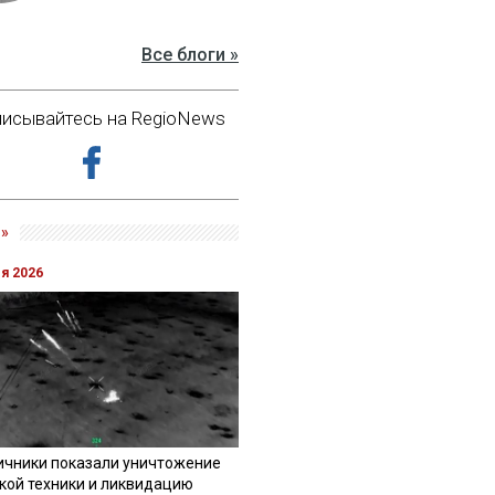
Все блоги »
исывайтесь на RegioNews
»
ля 2026
ичники показали уничтожение
кой техники и ликвидацию