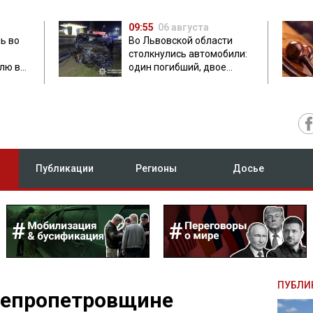
09:55
06 августа
ь во
Во Львовской области
столкнулись автомобили:
лю в
один погибший, двое
травмированных
Публикации
Регионы
Досье
ПУБЛИ
непропетровщине