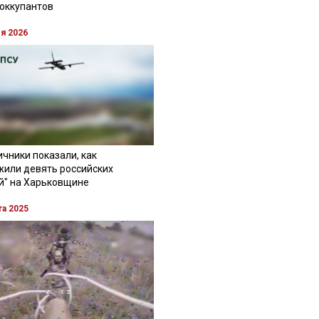
 оккупантов
ля 2026
чники показали, как
жили девять российских
й" на Харьковщине
та 2025