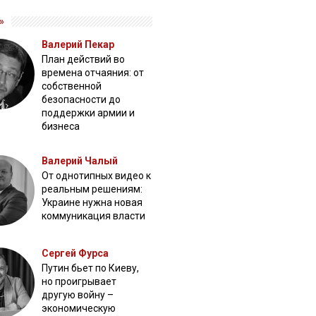
»
Валерий Пекар
План действий во
времена отчаяния: от
собственной
безопасности до
поддержки армии и
бизнеса
Валерий Чалый
От однотипных видео к
реальным решениям:
Украине нужна новая
коммуникация власти
Сергей Фурса
Путин бьет по Киеву,
но проигрывает
другую войну –
экономическую