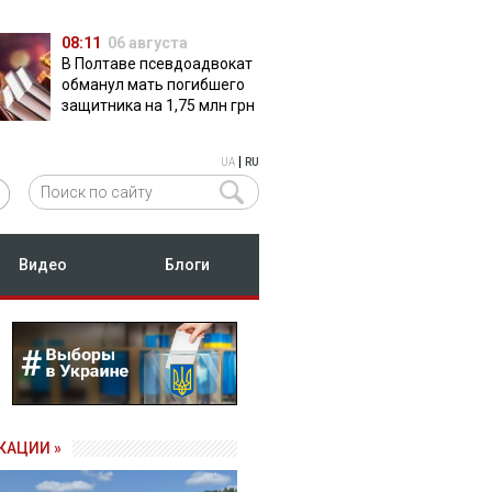
08:11
06 августа
В Полтаве псевдоадвокат
обманул мать погибшего
защитника на 1,75 млн грн
|
UA
RU
Видео
Блоги
КАЦИИ »