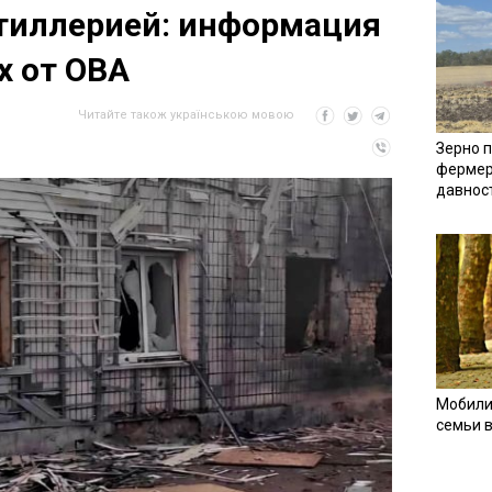
ртиллерией: информация
х от ОВА
Читайте також українською мовою
Зерно п
фермер
давнос
Мобили
семьи 