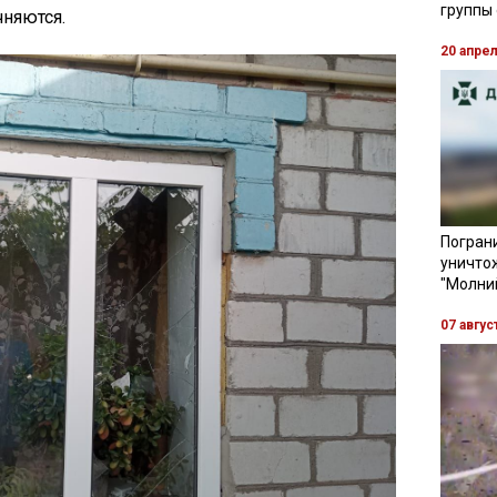
группы
чняются.
20 апре
Пограни
уничто
"Молни
07 авгус