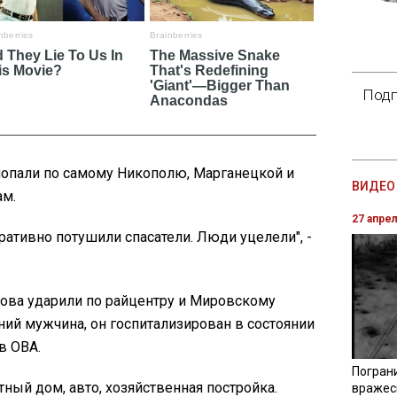
Подп
опали по самому Никополю, Марганецкой и
ВИДЕО 
ам.
27 апре
ративно потушили спасатели. Люди уцелели", -
нова ударили по райцентру и Мировскому
ний мужчина, он госпитализирован в состоянии
в ОВА.
Погран
ный дом, авто, хозяйственная постройка.
вражес