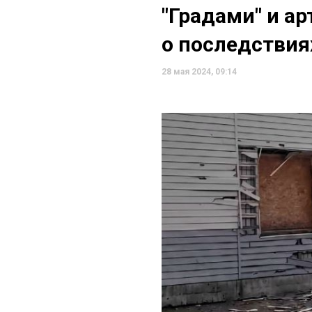
"Градами" и а
о последствия
28 мая 2024, 09:14