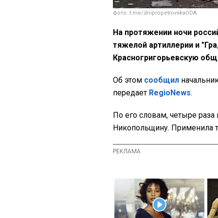
фото: t.me/dnipropetrovskaODA
На протяжении ночи росси
тяжелой артиллерии и "Гр
Красногригорьевскую об
Об этом
сообщил
начальни
передает
RegioNews
.
По его словам, четыре раза 
Никопольщину. Применила т