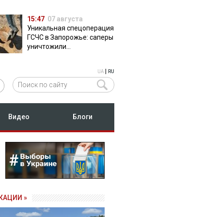
15:47
07 августа
Уникальная спецоперация
ГСЧС в Запорожье: саперы
уничтожили
полуторатонную
российскую авиабомбу
|
UA
RU
ФАБ-500
Видео
Блоги
КАЦИИ »