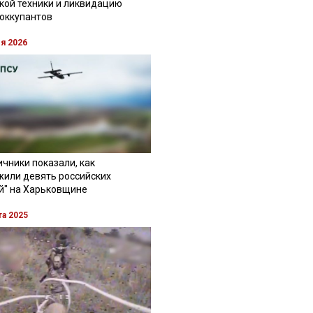
кой техники и ликвидацию
 оккупантов
ля 2026
чники показали, как
жили девять российских
й" на Харьковщине
та 2025