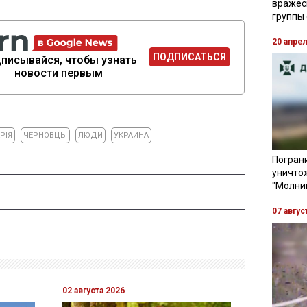
вражес
группы
20 апре
ПОДПИСАТЬСЯ
писывайся, чтобы узнать
новости первым
РІЯ
ЧЕРНОВЦЫ
ЛЮДИ
УКРАИНА
Пограни
уничто
"Молни
07 авгус
02 августа 2026