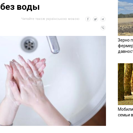
 без воды
Читайте також українською мовою
Зерно п
фермер
давнос
Мобили
семьи 