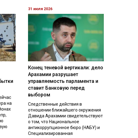
31 июля 2026
Конец теневой вертикали: дело
Арахамии разрушает
бытки
управляемость парламента и
ставит Банковую перед
выбором
ейчас
ера на
Следственные действия в
йонах
отношении ближайшего окружения
пр,
Давида Арахамии свидетельствуют
ую
о том, что Национальное
евую
антикоррупционное бюро (НАБУ) и
Специализированная