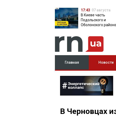
17:43
07 августа
В Киеве часть
Подольского и
Оболонского район
осталась без света:
причина
Главная
Новости
В Черновцах и