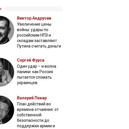
»
Виктор Андрусив
Увеличение цены
войны: удары по
российским НПЗ и
складам заставляют
Путина считать деньги
Сергей Фурса
Один удар – и волна
паники: как Россия
пытается сломать
украинцев
Валерий Пекар
План действий во
времена отчаяния: от
собственной
безопасности до
поддержки армии и