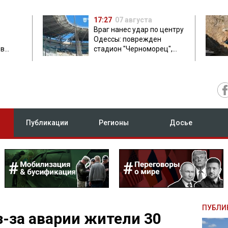
17:27
07 августа
Враг нанес удар по центру
Одессы: поврежден
ов
стадион "Черноморец",
 в чем
есть пострадавшая
Публикации
Регионы
Досье
ПУБЛИ
з-за аварии жители 30